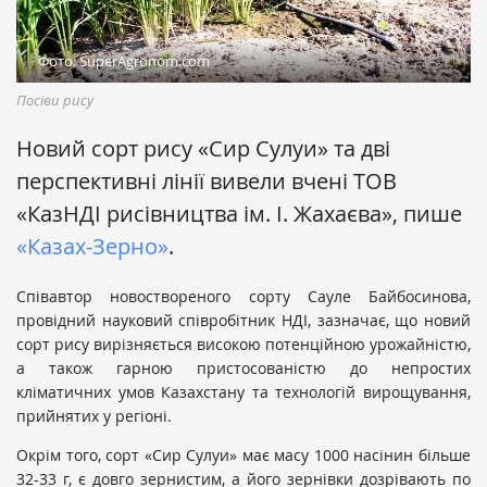
Фото: SuperAgronom.com
Посіви рису
Новий сорт рису «Сир Сулуи» та дві
перспективні лінії вивели вчені ТОВ
«КазНДІ рисівництва ім. І. Жахаєва», пише
«Казах-Зерно»
.
Співавтор новоствореного сорту Сауле Байбосинова,
провідний науковий співробітник НДІ, зазначає, що новий
сорт рису вирізняється високою потенційною урожайністю,
а також гарною пристосованістю до непростих
кліматичних умов Казахстану та технологій вирощування,
прийнятих у регіоні.
Окрім того, сорт «Сир Сулуи» має масу 1000 насінин більше
32-33 г, є довго зернистим, а його зернівки дозрівають по