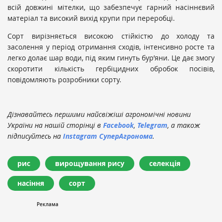
всій довжині мітелки, що забезпечує гарний насіннєвий
матеріал та високий вихід крупи при переробці.
Сорт вирізняється високою стійкістю до холоду та
засолення у період отримання сходів, інтенсивно росте та
легко долає шар води, під яким гинуть бур’яни. Це дає змогу
скоротити кількість гербіцидних обробок посівів,
повідомляють розробники сорту.
Дізнавайтесь першими найсвіжіші агрономічні новини
України на нашій сторінці в
Facebook
,
Telegram
, а також
підписуйтесь на
Instagram СуперАгронома
.
рис
вирощування рису
селекція
насіння
сорт