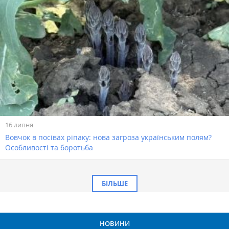
16 липня
Вовчок в посівах ріпаку: нова загроза українським полям?
Особливості та боротьба
БІЛЬШЕ
НОВИНИ