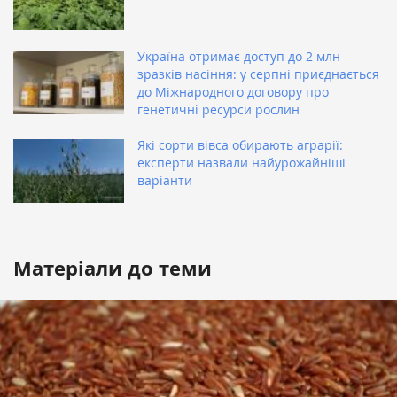
Україна отримає доступ до 2 млн
зразків насіння: у серпні приєднається
до Міжнародного договору про
генетичні ресурси рослин
Які сорти вівса обирають аграрії:
експерти назвали найурожайніші
варіанти
Матеріали до теми