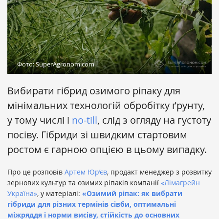
Фото: SuperAgronom.com
Вибирати гібрид озимого ріпаку для
мінімальних технологій обробітку ґрунту,
у тому числі і
no-till
, слід з огляду на густоту
посіву. Гібриди зі швидким стартовим
ростом є гарною опцією в цьому випадку.
Про це розповів
Артем Юр’єв
, продакт менеджер з розвитку
зернових культур та озимих ріпаків компанії
«Лімагрейн
Україна»
, у матеріалі:
«Озимий ріпак: як вибрати
гібриди для різних термінів сівби, оптимальні
міжряддя і норми висіву, стійкість до основних