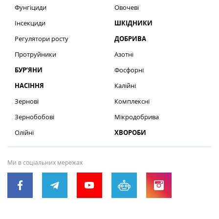
Фунгіциди
Овочеві
Інсекциди
ШКІДНИКИ
Регулятори росту
ДОБРИВА
Протруйники
Азотні
БУР’ЯНИ
Фосфорні
НАСІННЯ
Калійні
Зернові
Комплексні
Зернобобові
Мікродобрива
Олійні
ХВОРОБИ
Ми в соціальних мережах