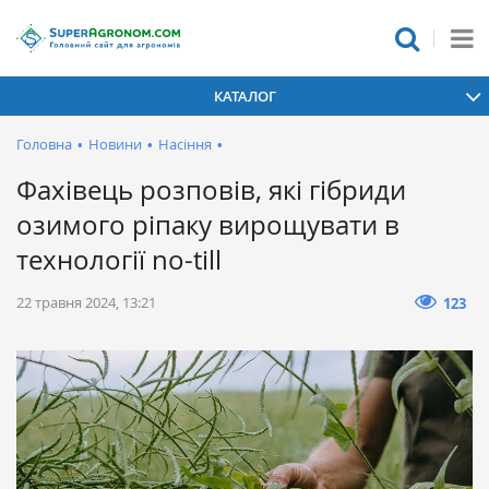
КАТАЛОГ
Головна
•
Новини
•
Насіння
•
Фахівець розповів, які гібриди
озимого ріпаку вирощувати в
технології no-till
22 травня 2024, 13:21
123