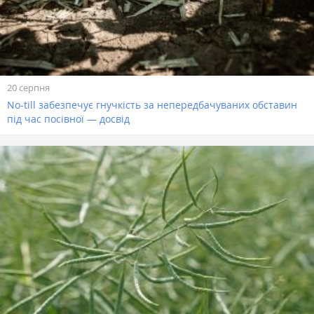
20 серпня
No-till забезпечує гнучкість за непередбачуваних обставин
під час посівної — досвід