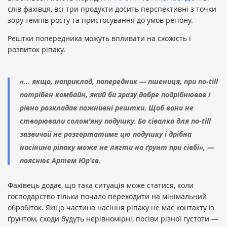
слів фахівця, всі три продукти досить перспективні з точки
зору темпів росту та пристосування до умов регіону.
Рештки попередника можуть впливати на схожість і
розвиток ріпаку.
«... якщо, наприклад, попередник — пшениця, при no-till
потрібен комбайн, який би зразу добре подрібнював і
рівно розкладав пожнивні рештки. Щоб вони не
створювали солом’яну подушку. Бо сівалка для no-till
зазвичай не розгортатиме цю подушку і дрібна
насінина ріпаку може не лягти на ґрунт при сівбі», —
пояснює Артем Юр'єв.
Фахівець додає, що така ситуація може статися, коли
господарство тільки почало переходити на мінімальний
обробіток. Якщо частина насіння ріпаку не має контакту із
ґрунтом, сходи будуть нерівномірні, посіви різної густоти —