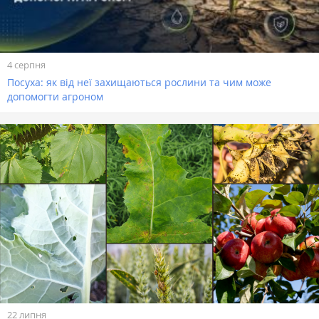
4 серпня
Посуха: як від неї захищаються рослини та чим може
допомогти агроном
22 липня