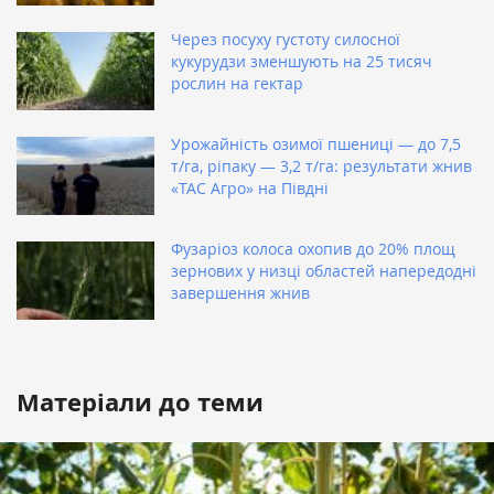
Через посуху густоту силосної
кукурудзи зменшують на 25 тисяч
рослин на гектар
Урожайність озимої пшениці — до 7,5
т/га, ріпаку — 3,2 т/га: результати жнив
«ТАС Агро» на Півдні
Фузаріоз колоса охопив до 20% площ
зернових у низці областей напередодні
завершення жнив
Матеріали до теми