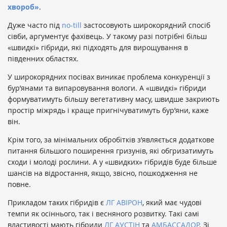
хвороб»
.
Дуже часто під
no-till
застосовують широкорядний спосіб
сівби, аргументує фахівець. У такому разі потрібні більш
«швидкі» гібриди, які підходять для вирощування в
південних областях.
У широкорядних посівах виникає проблема конкуренції з
бур’янами та випаровування вологи. А «швидкі» гібриди
формуватимуть більшу вегетативну масу, швидше закриють
простір міжрядь і краще пригнічуватимуть бур’яни, каже
він.
Крім того, за мінімальних обробітків з’являється додаткове
питання більшого поширення гризунів, які обгризатимуть
сходи і молоді рослини. А у «швидких» гібридів буде більше
шансів на відростання, якщо, звісно, пошкодження не
повне.
Прикладом таких гібридів є
ЛГ АВІРОН
, який має чудові
темпи як осіннього, так і весняного розвитку. Такі самі
властивості мають гібриди
ЛГ АУСТІН
та
АМБАССАДОР
. Зі