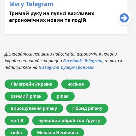
Ми у Telegram
Тримай руку на пульсі важливих
агрономічних новин та подій
Дізнавайтесь першими найсвіжіші агрономічні новини
України на нашій сторінці в
Facebook
,
Telegram
, а також
підписуйтесь на
Instagram СуперАгронома
.
Лімагрейн Україна
насіння
озимий ріпак
ріпак
вирощування ріпаку
гібрид ріпаку
no-till
нульовий обробіток ґрунту
сівба
Меланія Несмачна