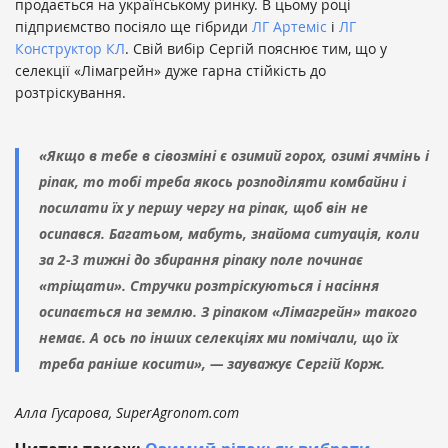
продається на українському ринку. В цьому році
підприємство посіяло ще гібриди
ЛГ Артеміс
і
ЛГ
Конструктор КЛ
. Свій вибір Сергій пояснює тим, що у
селекції «Лімагрейн» дуже гарна стійкість до
розтріскування.
«Якщо в тебе в сівозміні є озимий горох, озимі ячмінь і
ріпак, то тобі треба якось розподіляти комбайни і
посилати їх у першу чергу на ріпак, щоб він не
осипався. Багатьом, мабуть, знайома ситуація, коли
за 2-3 тижні до збирання ріпаку поле починає
«тріщати». Стручки розтріскуються і насіння
осипається на землю. З ріпаком «Лімагрейн» такого
немає. А ось по інших селекціях ми помічали, що їх
треба раніше косити», — зауважує Сергій Корж.
Алла Гусарова, SuperAgronom.com