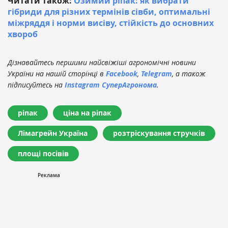
Читати також:
Озимий ріпак: як вибрати
гібриди для різних термінів сівби, оптимальні
міжряддя і норми висіву, стійкість до основних
хвороб
Дізнавайтесь першими найсвіжіші агрономічні новини
України на нашій сторінці в
Facebook
,
Telegram
, а також
підписуйтесь на
Instagram СуперАгронома
.
ріпак
ціна на ріпак
Лімагрейн Україна
розтріскування стручків
площі посівів