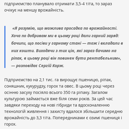
підприємство планувало отримати 3,5-4 т/га, то зараз
очікує на меншу врожайність.
«Я розумію, що можлива просадка по врожайності.
Хоча по добривам ми в цьому році дали гарний заряд:
бачили, що посіви у гарному стані — тож і вкладали в
них кошти. Виходячи з тих цін, які зараз бачимо на
ріпак, в цьому році він повинен бути рентабельним»,
— розповідає Сергій Корж.
Підприємство на 2,1 тис. га вирощує пшеницю, ріпак,
соняшник, кукурудзу, горох та овес. В цьому році через
осінню засуху посіяло всього 350 га ріпаку. Загалом
культурою займається вже біля семи років. За цей час
завдяки переходу на нові гібриди та вдосконаленню
технологій живлення і захисту вдалося збільшити середню
врожайність до 3,3 т/га. Попередниками є озимі пшениця і
горох.