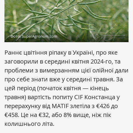
Фото: SuperAgronom.com
Раннє цвітіння ріпаку в Україні, про яке
заговорили в середині квітня 2024-го, та
проблеми з вимерзанням цієї олійної дали
про себе знати вже у середині травня. За
цей період (початок квітня — кінець
травня) вартість попиту CIF Констанца у
перерахунку від MATIF злетіла з €426 до
€458. Це на €32, або 8% вище, ніж пік
колишнього літа.