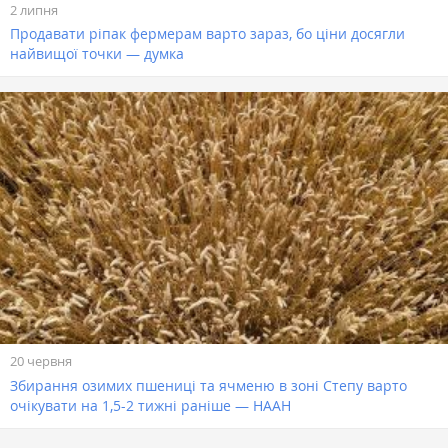
2 липня
Продавати ріпак фермерам варто зараз, бо ціни досягли
найвищої точки — думка
20 червня
Збирання озимих пшениці та ячменю в зоні Степу варто
очікувати на 1,5-2 тижні раніше — НААН