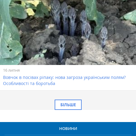
16 липня
Вовчок в посівах ріпаку: нова загроза українським полям?
Особливості та боротьба
БІЛЬШЕ
НОВИНИ