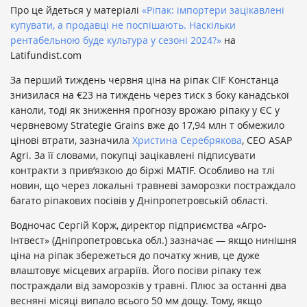
Про це йдеться у матеріалі
«Ріпак: імпортери зацікавлені
купувати, а продавці не поспішають. Наскільки
рентабельною буде культура у сезоні 2024?»
на
Latifundist.com
За перший тиждень червня ціна на ріпак CIF Констанца
знизилася на €23 на тиждень через тиск з боку канадської
каноли, тоді як зниження прогнозу врожаю ріпаку у ЄС у
червневому Strategie Grains вже до 17,94 млн т обмежило
цінові втрати, зазначила
Христина Серебрякова
, CEO ASAP
Agri. За її словами, покупці зацікавлені підписувати
контракти з прив’язкою до біржі MATIF. Особливо на тлі
новин, що через локальні травневі заморозки постраждало
багато ріпакових посівів у Дніпропетровській області.
Водночас Сергій Корж, директор підприємства «Агро-
Інтвест» (Дніпропетровська обл.) зазначає — якщо нинішня
ціна на ріпак збережеться до початку жнив, це дуже
влаштовує місцевих аграріїв. Його посіви ріпаку теж
постраждали від заморозків у травні. Плюс за останні два
весняні місяці випало всього 50 мм дощу. Тому, якщо