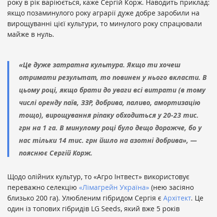
року в рік варіюється, каже Сергій Корж. Наводить приклад:
якщо позаминулого року аграрії дуже добре заробили на
вирощуванні цієї культури, то минулого року спрацювали
майже в нуль.
«Це дуже затратна культура. Якщо ти хочеш
отримати результат, то повинен у нього вкласти. В
цьому році, якщо брати до уваги всі витрати (в тому
числі оренду паїв, ЗЗР, добрива, паливо, амортизацію
тощо), вирощування ріпаку обходиться у 20-23 тис.
грн на 1 га. В минулому році було дещо дорожче, бо у
нас тільки 14 тис. грн йшло на азотні добрива», —
пояснює Сергій Корж.
Щодо олійних культур, то «Агро Інтвест» використовує
переважно селекцію
«Лімагрейн Україна»
(нею засіяно
близько 200 га). Улюбленим гібридом Сергія є
Архітект
. Це
один із топових гібридів LG Seeds, який вже 5 років