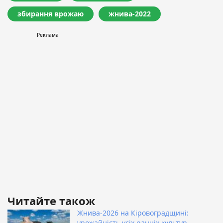
збирання врожаю
жнива-2022
Читайте також
Жнива-2026 на Кіровоградщині:
урожайність усіх ранніх культур