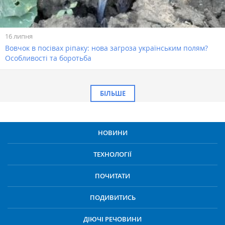
16 липня
Вовчок в посівах ріпаку: нова загроза українським полям?
Особливості та боротьба
БІЛЬШЕ
НОВИНИ
ТЕХНОЛОГІЇ
ПОЧИТАТИ
ПОДИВИТИСЬ
ДІЮЧІ РЕЧОВИНИ