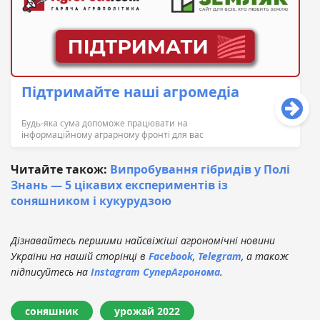
Підтримайте наші агромедіа
Будь-яка сума допоможе працювати на
інформаційному аграрному фронті для вас
Читайте також:
Випробування гібридів у Полі
Знань — 5 цікавих експериментів із
соняшником і кукурудзою
Дізнавайтесь першими найсвіжіші агрономічні новини
України на нашій сторінці в
Facebook
,
Telegram
, а також
підписуйтесь на
Instagram СуперАгронома
.
соняшник
урожай 2022