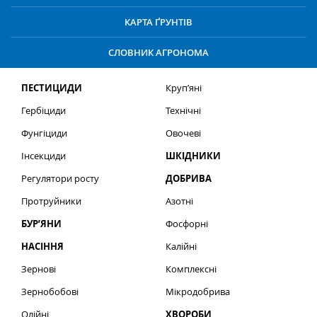
КАРТА ҐРУНТІВ
СЛОВНИК АГРОНОМА
ПЕСТИЦИДИ
Круп’яні
Гербіциди
Технічні
Фунгіциди
Овочеві
Інсекциди
ШКІДНИКИ
Регулятори росту
ДОБРИВА
Протруйники
Азотні
БУР’ЯНИ
Фосфорні
НАСІННЯ
Калійні
Зернові
Комплексні
Зернобобові
Мікродобрива
Олійні
ХВОРОБИ