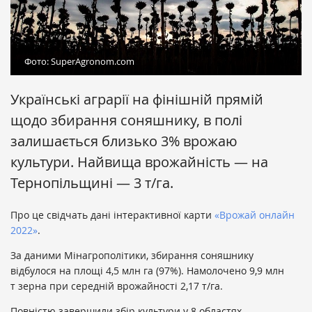
Фото: SuperAgronom.com
Українські аграрії на фінішній прямій
щодо збирання соняшнику, в полі
залишається близько 3% врожаю
культури. Найвища врожайність — на
Тернопільщині — 3 т/га.
Про це свідчать дані інтерактивної карти
«Врожай онлайн
2022»
.
За даними Мінагрополітики, збирання соняшнику
відбулося на площі 4,5 млн га (97%). Намолочено 9,9 млн
т зерна при середній врожайності 2,17 т/га.
Повністю завершили збір культури у 8 областях