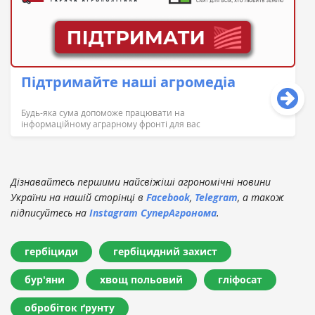
Підтримайте наші агромедіа
Будь-яка сума допоможе працювати на
інформаційному аграрному фронті для вас
Дізнавайтесь першими найсвіжіші агрономічні новини
України на нашій сторінці в
Facebook
,
Telegram
, а також
підписуйтесь на
Instagram СуперАгронома
.
гербіциди
гербіцидний захист
бур'яни
хвощ польовий
гліфосат
обробіток ґрунту