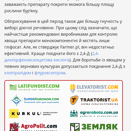
заважають препарату покрити якомога більшу площу
рослини бур’яну.
Обприскування в цей період також дає більшу гнучкість у
виборі діючої речовини. При цьому слід зазначати, що
найчастіше рекомендовані виробниками для контролю
хвоща препарати монокомпонентні й містять лише
гліфосат. Але, як стверджує Farmer.pl, він недостатньо
ефективний. Краще поєднати його з 2,4-Д (
2,4-
дихлорфеноксиоцитова кислота
). Для боротьби із хвощем у
певних зернових культурах допускається поєднання 2,4-Д з
клопіралідом
і
флуроксипіром
.