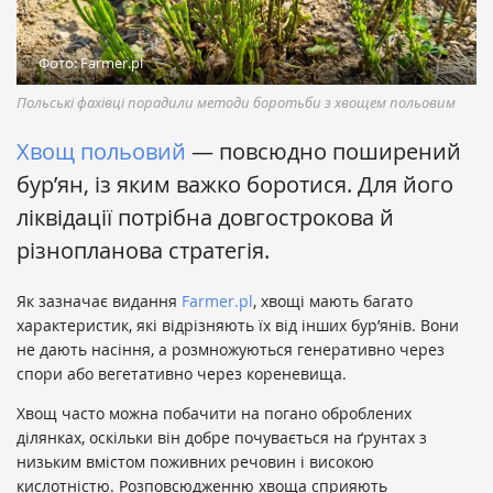
Фото: Farmer.pl
Польські фахівці порадили методи боротьби з хвощем польовим
Хвощ польовий
— повсюдно поширений
бур’ян, із яким важко боротися. Для його
ліквідації потрібна довгострокова й
різнопланова стратегія.
Як зазначає видання
Farmer.pl
, хвощі мають багато
характеристик, які відрізняють їх від інших бур’янів. Вони
не дають насіння, а розмножуються генеративно через
спори або вегетативно через кореневища.
Хвощ часто можна побачити на погано оброблених
ділянках, оскільки він добре почувається на ґрунтах з
низьким вмістом поживних речовин і високою
кислотністю. Розповсюдженню хвоща сприяють