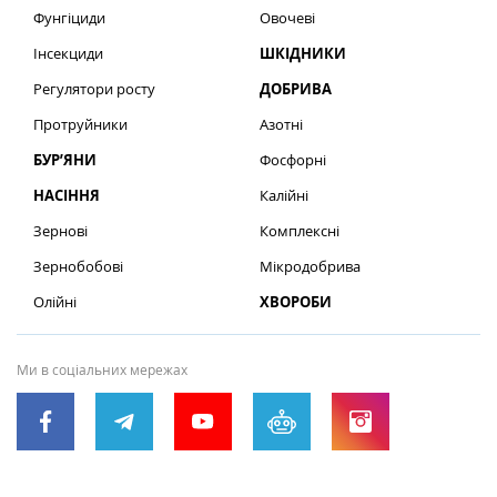
Фунгіциди
Овочеві
Інсекциди
ШКІДНИКИ
Регулятори росту
ДОБРИВА
Протруйники
Азотні
БУР’ЯНИ
Фосфорні
НАСІННЯ
Калійні
Зернові
Комплексні
Зернобобові
Мікродобрива
Олійні
ХВОРОБИ
Ми в соціальних мережах