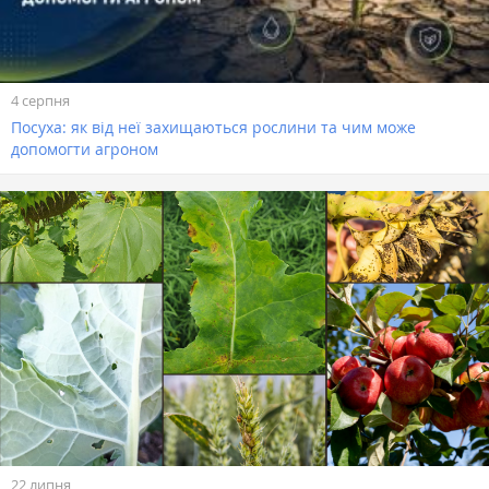
4 серпня
Посуха: як від неї захищаються рослини та чим може
допомогти агроном
22 липня