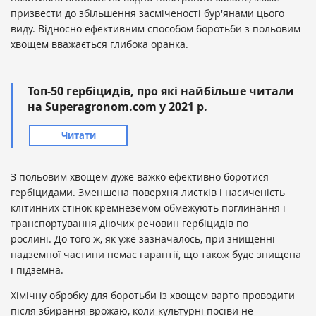
призвести до збільшення засміченості бур'янами цього
виду. Відносно ефективним способом боротьби з польовим
хвощем вважається глибока оранка.
Топ-50 гербіцидів, про які найбільше читали
на Superagronom.com у 2021 р.
Читати
З польовим хвощем дуже важко ефективно боротися
гербіцидами. Зменшена поверхня листків і насиченість
клітинних стінок кремнеземом обмежують поглинання і
транспортування діючих речовин гербіцидів по
рослині. До того ж, як уже зазначалось, при знищенні
надземної частини немає гарантії, що також буде знищена
і підземна.
Хімічну обробку для боротьби із хвощем варто проводити
після збирання врожаю, коли культурні посіви не