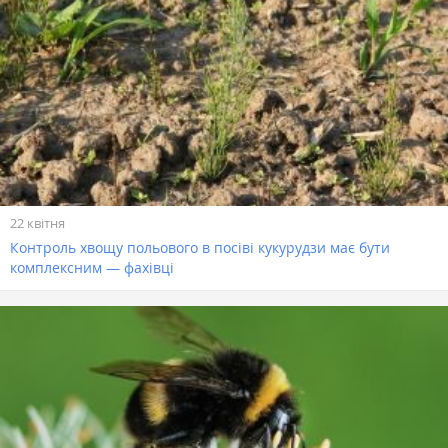
22 квітня
Контроль хвощу польового в посіві кукурудзи має бути
комплексним — фахівці