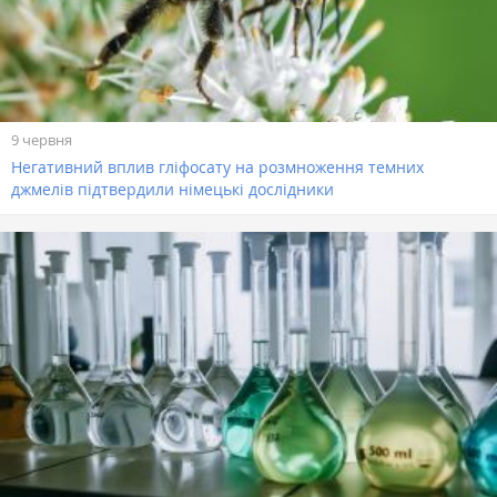
9 червня
Негативний вплив гліфосату на розмноження темних
джмелів підтвердили німецькі дослідники