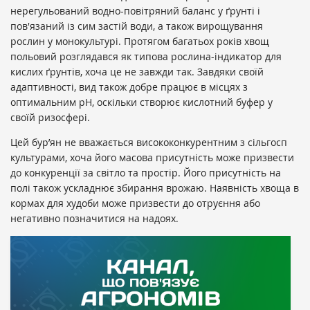
нерегульований водно-повітряний баланс у ґрунті і
пов'язаний із сим застій води, а також вирощування
рослин у монокультурі. Протягом багатьох років хвощ
польовий розглядався як типова рослина-індикатор для
кислих ґрунтів, хоча це не завжди так. Завдяки своїй
адаптивності, вид також добре працює в місцях з
оптимальним pH, оскільки створює кислотний буфер у
своїй ризосфері.
Цей бур’ян не вважається висококонкурентним з сільгосп
культурами, хоча його масова присутність може призвести
до конкуренції за світло та простір. Його присутність на
полі також ускладнює збирання врожаю. Наявність хвоща в
кормах для худоби може призвести до отруєння або
негативно позначитися на надоях.