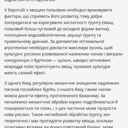
У боротьбі з хвощем польовим необхідно враховувати
фактори, що сприяють його розвитку, тому добре
зосередитися на коригуванні кислотності ґрунту (хвощ
польовий більш чутливий до оксидної форми вапна),
поліпшенні водозабезпечення, аерації ґрунту та
правильному дренажі. За допомогою оптимальної
агротехніки необхідно докласти максимум зусиль, щоб
культурні рослини розвивалися належним чином і виграли
конкуренцію з бур’яном — щільні, швидко затінювані
міжряддя поля пригнічують хвощ; проміжні культури
мають схожий ефект.
З одного боку, регулярне механічне знищення надземних
пагонів послаблює бур’ян, з іншого боку, таким чином
можна досягти ефекту, протилежного бажаному. За
неналежної механічної обробки корені подрібнюються й
поширюються по полю, і з цих частинок може прорости
нова рослин. Також неглибокий обробіток ґрунту, хоч
теоретично і має протидіяти розвитку хвоща, оскільки
позитивно впливає на водно-повітряний баланс, може