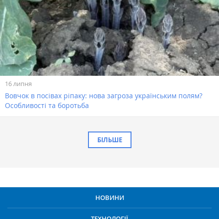
16 липня
Вовчок в посівах ріпаку: нова загроза українським полям?
Особливості та боротьба
БІЛЬШЕ
НОВИНИ
ТЕХНОЛОГІЇ