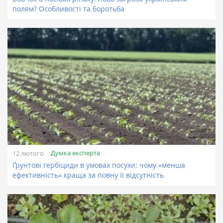
полям? Особливості та боротьба
Думка експерта
12 лютого
Ґрунтові гербіциди в умовах посухи: чому «менша
ефективність» краща за повну її відсутність