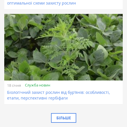
оптимальної схеми захисту рослин
Служба новин
18 січня
Біологічний захист рослин від бур’янів: особливості,
етапи, перспективні гербіфаги
БІЛЬШЕ