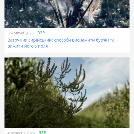
ЗЗР
3 жовтня 2025
Ваточник сирійський: способи виснажити бур’ян та
вижити його з поля
ЗЗР
4 вересня 2025