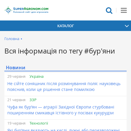
КАТАЛОГ
Головна
•
Вся інформація по тегу #бур'яни
Новини
Україна
29 червня
Не сійте соняшник після розмінування поля: науковець
пояснив, коли це рішення стане помилкою
ЗЗР
21 червня
Чуфа як бур’ян — аграрії Західної Європи стурбовані
поширенням смикавця їстівного у посівах кукурудзи
Технології
19 червня
Які бур’яни вказують на кислі, лужні або перезволожені