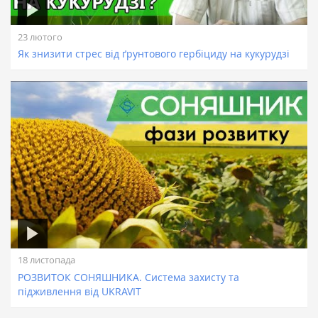
23 лютого
Як знизити стрес від ґрунтового гербіциду на кукурудзі
18 листопада
РОЗВИТОК СОНЯШНИКА. Система захисту та
підживлення від UKRAVIT