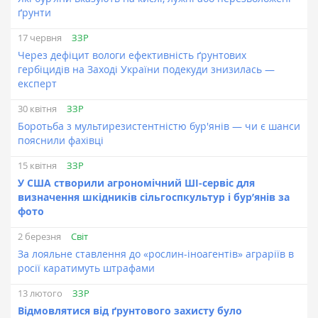
ґрунти
ЗЗР
17 червня
Через дефіцит вологи ефективність ґрунтових
гербіцидів на Заході України подекуди знизилась —
експерт
ЗЗР
30 квітня
Боротьба з мультирезистентністю бур'янів — чи є шанси
пояснили фахівці
ЗЗР
15 квітня
У США створили агрономічний ШІ-сервіс для
визначення шкідників сільгоспкультур і бур’янів за
фото
Світ
2 березня
За лояльне ставлення до «рослин-іноагентів» аграріїв в
росії каратимуть штрафами
ЗЗР
13 лютого
Відмовлятися від ґрунтового захисту було