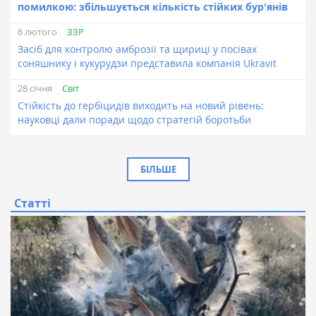
помилкою: збільшується кількість стійких бур'янів
ЗЗР
6 лютого
Засіб для контролю амброзії та щириці у посівах
соняшнику і кукурудзи представила компанія Ukravit
Світ
28 січня
Стійкість до гербіцидів виходить на новий рівень:
науковці дали поради щодо стратегій боротьби
БІЛЬШЕ
Статті