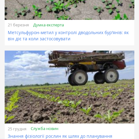
Думка експерта
21 березня
Метсульфурон-метил у контролі дводольних бур’янів: як
він діє та коли застосовувати
Служба новин
25 грудня
Знання фізіології рослин як шлях до планування