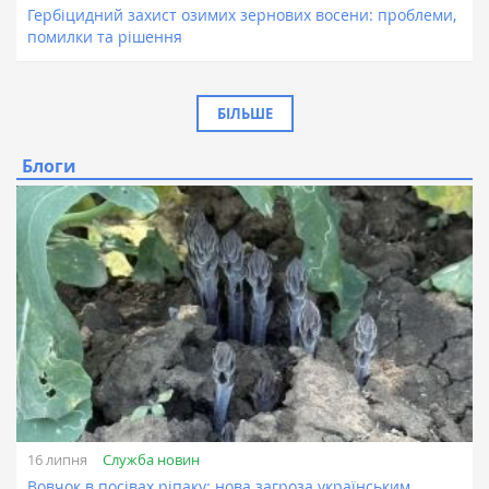
Гербіцидний захист озимих зернових восени: проблеми,
помилки та рішення
БІЛЬШЕ
Блоги
Служба новин
16 липня
Вовчок в посівах ріпаку: нова загроза українським