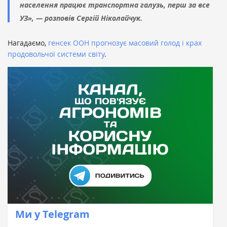
населення працює транспортна галузь, перш за все
УЗ», — розповів Сергій Ніколайчук.
Нагадаємо,
генсек ООН прогнозує масовий голод і крах
продовольчої системи світу
.
Ми у Telegram