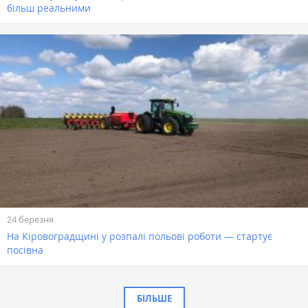
більш реальними
24 березня
На Кіровоградщині у розпалі польові роботи — стартує
посівна
БІЛЬШЕ