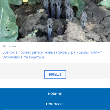
16 липня
Вовчок в посівах ріпаку: нова загроза українським полям?
Особливості та боротьба
БІЛЬШЕ
НОВИНИ
ТЕХНОЛОГІЇ