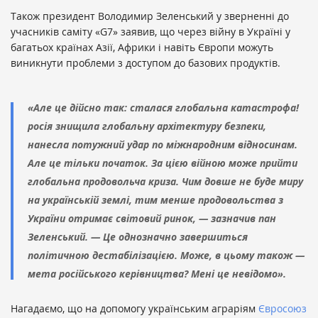
Також президент Володимир Зеленський у зверненні до
учасників саміту «G7» заявив, що через війну в Україні у
багатьох країнах Азії, Африки і навіть Європи можуть
виникнути проблеми з доступом до базових продуктів.
«Але це дійсно так: сталася глобальна катастрофа!
росія знищила глобальну архітектуру безпеки,
нанесла потужний удар по міжнародним відносинам.
Але це тільки початок. За цією війною може прийти
глобальна продовольча криза. Чим довше не буде миру
на українській землі, тим менше продовольства з
України отримає світовий ринок, — зазначив пан
Зеленський. — Це однозначно завершиться
політичною дестабілізацією. Може, в цьому також —
мета російського керівництва? Мені це невідомо».
Нагадаємо, що на допомогу українським аграріям
Євросоюз