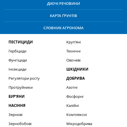
ДІЮЧІ РЕЧОВИНИ
КАРТА ҐРУНТІВ
СЛОВНИК АГРОНОМА
ПЕСТИЦИДИ
Круп’яні
Гербіциди
Технічні
Фунгіциди
Овочеві
Інсекциди
ШКІДНИКИ
Регулятори росту
ДОБРИВА
Протруйники
Азотні
БУР’ЯНИ
Фосфорні
НАСІННЯ
Калійні
Зернові
Комплексні
Зернобобові
Мікродобрива