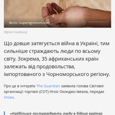
Фото: SuperAgronom.com
Зерно пшениці
Що довше затягується війна в Україні, тим
сильніше страждають люди по всьому
світу. Зокрема, 35 африканських країн
залежать від продовольства,
імпортованого з Чорноморського регіону.
Про це в інтерв’ю
The Guardian
заявила голова Світової
організації торгівлі (СОТ) Нгозі Оконджо-Івеала, передає
Уніан
.
«Найбільше постраждають люди в бідних країнах.