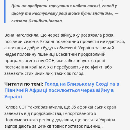
Ціни на продукти харчування надто високі, голод у
цьому та наступному році може бути значним», —
сказала Оконджо-Івеала.
Вона наголосила, що через війну, яку розв’язала росія,
посівний сезон в Україні повноцінно провести не вдасться,
а поставки добрив будуть обмежені. Україна зазвичай
надає половину пшениці Всесвітній продовольчій
програмі, агентству ООН, яке забезпечує екстрені
постачання країнам, які перебувають у конфлікті або
зазнають стихійних лих, таких як голод.
Читати по темі:
Голод на Близькому Сході та в
Північній Африці посилюється через війну в
Україні
Голова СОТ також зазначила, що 35 африканських країн
залежать від продовольства, імпортованого з
Чорноморського регіону, додавши, що росія та Україна
відповідають за 24% світових поставок пшениці.