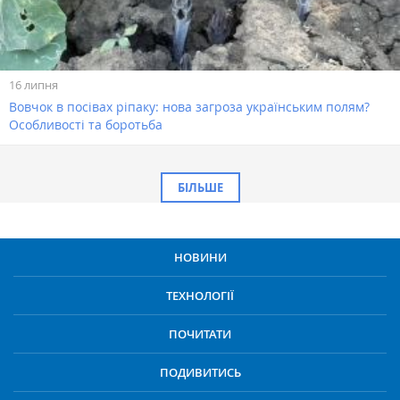
16 липня
Вовчок в посівах ріпаку: нова загроза українським полям?
Особливості та боротьба
БІЛЬШЕ
НОВИНИ
ТЕХНОЛОГІЇ
ПОЧИТАТИ
ПОДИВИТИСЬ