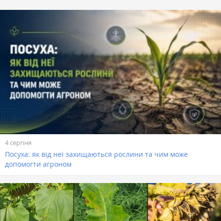
4 серпня
Посуха: як від неї захищаються рослини та чим може
допомогти агроном