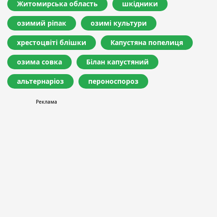
Житомирська область
шкідники
озимий ріпак
озимі культури
хрестоцвіті блішки
Капустяна попелиця
озима совка
Білан капустяний
альтернаріоз
пероноспороз