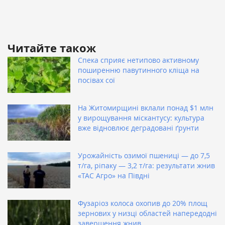
Читайте також
Спека сприяє нетипово активному
поширенню павутинного кліща на
посівах сої
На Житомирщині вклали понад $1 млн
у вирощування міскантусу: культура
вже відновлює деградовані ґрунти
Урожайність озимої пшениці — до 7,5
т/га, ріпаку — 3,2 т/га: результати жнив
«ТАС Агро» на Півдні
Фузаріоз колоса охопив до 20% площ
зернових у низці областей напередодні
завершення жнив