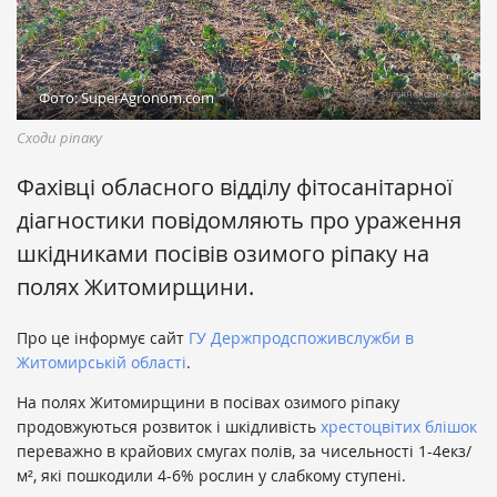
Фото: SuperAgronom.com
Сходи ріпаку
Фахівці обласного відділу фітосанітарної
діагностики повідомляють про ураження
шкідниками посівів озимого ріпаку на
полях Житомирщини.
Про це інформує сайт
ГУ Держпродспоживслужби в
Житомирській області
.
На полях Житомирщини в посівах озимого ріпаку
продовжуються розвиток і шкідливість
хрестоцвітих блішок
переважно в крайових смугах полів, за чисельності 1-4екз/
м², які пошкодили 4-6% рослин у слабкому ступені.