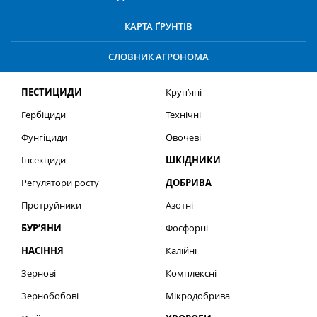
КАРТА ҐРУНТІВ
СЛОВНИК АГРОНОМА
ПЕСТИЦИДИ
Круп’яні
Гербіциди
Технічні
Фунгіциди
Овочеві
Інсекциди
ШКІДНИКИ
Регулятори росту
ДОБРИВА
Протруйники
Азотні
БУР’ЯНИ
Фосфорні
НАСІННЯ
Калійні
Зернові
Комплексні
Зернобобові
Мікродобрива