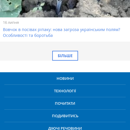
16 липня
Вовчок в посівах ріпаку: нова загроза українським полям?
Особливості та боротьба
БІЛЬШЕ
НОВИНИ
ТЕХНОЛОГІЇ
ПОЧИТАТИ
ПОДИВИТИСЬ
ДІЮЧІ РЕЧОВИНИ