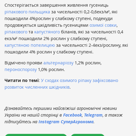
Спостерігається завершення живлення гусениць
ріпакового пильщика
за чисельності 0,2-0,6екз/м², які
пошкодили 4%рослин у слабкому ступені, подекуди
продовжується шкідливість гусеницями
озимої совки
,
ріпакового
та
капустяного
біланів, які за чисельності 0,4
екз/м² пошкодили 2% рослин у слабкому ступені,
капустяною попелицею
за чисельності 2-4екз/рослину, які
пошкодили 4% рослин у слабкому ступені.
Відмічено прояви
альтернаріозу
1,2% рослин,
пероноспорозу
1,0% рослин.
Читати по темі
:
У сходах озимого ріпаку зафіксовано
розвиток численних шкідників
.
Дізнавайтесь першими найсвіжіші агрономічні новини
України на нашій сторінці в
Facebook
,
Telegram
, а також
підписуйтесь на
Instagram СуперАгронома
.