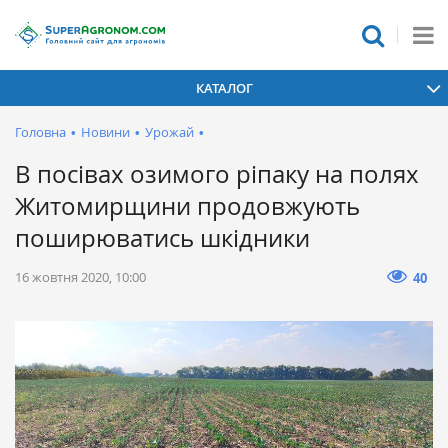
КАТАЛОГ
Головна
•
Новини
•
Урожай
•
В посівах озимого ріпаку на полях
Житомирщини продовжують
поширюватись шкідники
16 жовтня 2020, 10:00
40