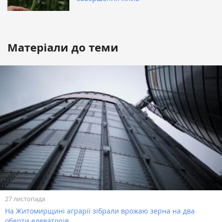
Матеріали до теми
27 листопада
На Житомирщині аграрії зібрали врожаю зерна на два
оберти елеваторів