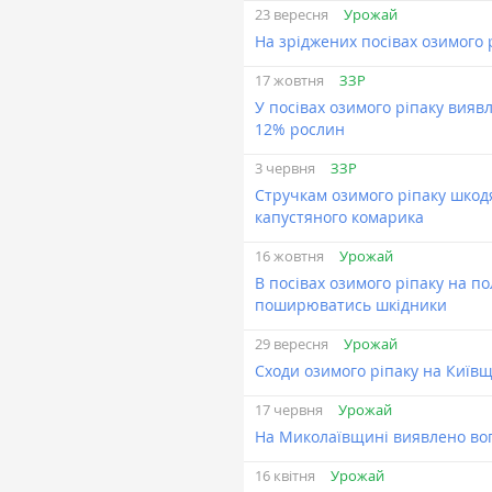
Урожай
23 вересня
На зріджених посівах озимого
ЗЗР
17 жовтня
У посівах озимого ріпаку вия
12% рослин
ЗЗР
3 червня
Стручкам озимого ріпаку шкод
капустяного комарика
Урожай
16 жовтня
В посівах озимого ріпаку на
поширюватись шкідники
Урожай
29 вересня
Сходи озимого ріпаку на Київ
Урожай
17 червня
На Миколаївщині виявлено во
Урожай
16 квітня