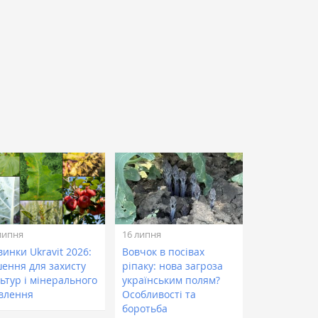
липня
16 липня
инки Ukravit 2026:
Вовчок в посівах
шення для захисту
ріпаку: нова загроза
ьтур і мінерального
українським полям?
влення
Особливості та
боротьба