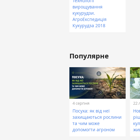
Технології
вирощування
кукурудзи.
АгроЕкспедиція
Кукурудза 2018
Популярне
4 серпня
22 
Посуха: як від неї
Нов
захищаються рослини
рі
та чим може
кул
допомогти агроном
жи