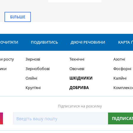
БІЛЬШЕ
ОЧИТАТИ
ПОДИВИТИСЬ
ДІЮЧІ РЕЧОВИНИ
КАРТА 
и росту
Зернові
Технічні
Азотні
ики
Зернобобові
Овочеві
Фосфорні
Олійні
ШКІДНИКИ
Калійні
Круп’яні
ДОБРИВА
Комплексн
Підписатися на розсилку
ПІДПИСА