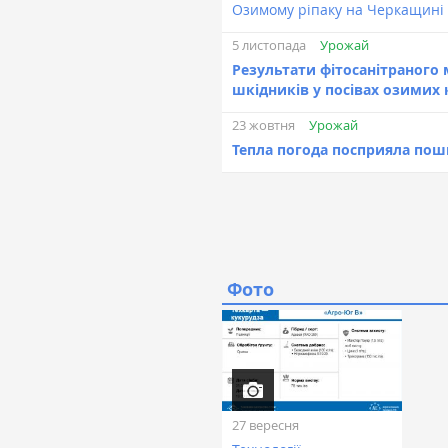
Озимому ріпаку на Черкащині 
Урожай
5 листопада
Результати фітосанітраного
шкідників у посівах озимих 
Урожай
23 жовтня
Тепла погода посприяла пош
Фото
27 вересня