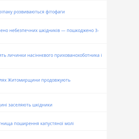
 ріпаку розвиваються фітофаги
влено небезпечних шкідників — пошкоджено 3-
ять личинки насіннєвого прихованохоботника і
 полях Житомирщини продовжують
щині заселяють шкідники
гнища поширення капустяної молі