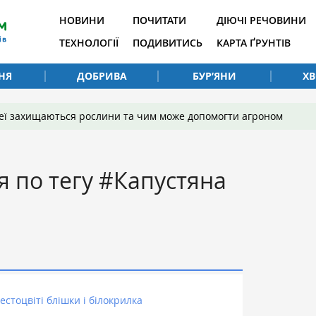
НОВИНИ
ПОЧИТАТИ
ДІЮЧІ РЕЧОВИНИ
ТЕХНОЛОГІЇ
ПОДИВИТИСЬ
КАРТА ҐРУНТІВ
НЯ
ДОБРИВА
БУР’ЯНИ
Х
 неї захищаються рослини та чим може допомогти агроном
я по тегу #Капустяна
стоцвіті блішки і білокрилка