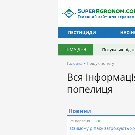
ПЕСТИЦИДИ
НАСІН
ТЕМА ДНЯ
Посуха: як від
Головна
•
Пошук по тегу
Вся інформаці
попелиця
Новини
ЗЗР
29 вересня
Озимому ріпаку загрожують хре