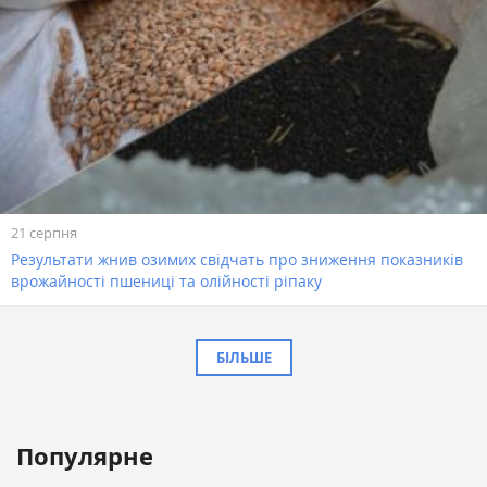
21 серпня
Результати жнив озимих свідчать про зниження показників
врожайності пшениці та олійності ріпаку
БІЛЬШЕ
Популярне