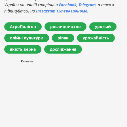
України на нашій сторінці в
Facebook
,
Telegram
, а також
підписуйтесь на
Instagram СуперАгронома
.
АгроПолігон
рослинництво
урожай
олійні культури
ріпак
урожайність
якість зерна
дослідження