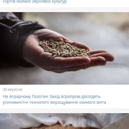
сортів озимих зернових культур
30 вересня
На Аграрному Полігоні Захід Агропром дослідять
різноманітні технології вирощування озимого жита