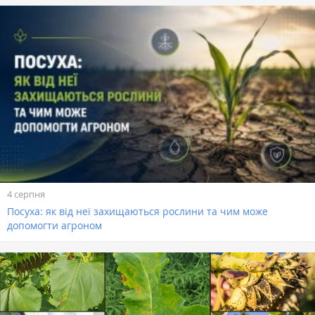
4 серпня
Посуха: як від неї захищаються рослини та чим може
допомогти агроном