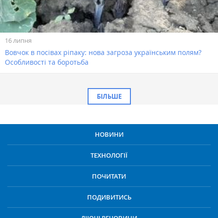
16 липня
Вовчок в посівах ріпаку: нова загроза українським полям?
Особливості та боротьба
БІЛЬШЕ
НОВИНИ
ТЕХНОЛОГІЇ
ПОЧИТАТИ
ПОДИВИТИСЬ