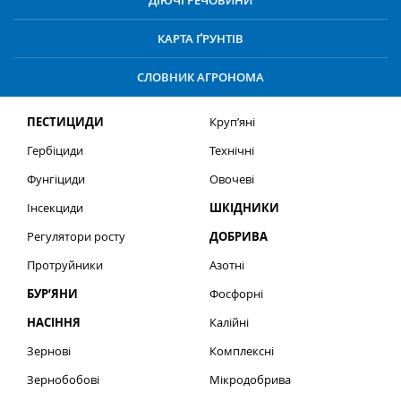
ДІЮЧІ РЕЧОВИНИ
КАРТА ҐРУНТІВ
СЛОВНИК АГРОНОМА
ПЕСТИЦИДИ
Круп’яні
Гербіциди
Технічні
Фунгіциди
Овочеві
Інсекциди
ШКІДНИКИ
Регулятори росту
ДОБРИВА
Протруйники
Азотні
БУР’ЯНИ
Фосфорні
НАСІННЯ
Калійні
Зернові
Комплексні
Зернобобові
Мікродобрива