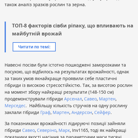
також аналіз зразків рослин та зерна.
ТОП-8 факторів сівби ріпаку, що впливають на
майбутній врожай
Читати по темі:
Навесні посіви були істотно пошкоджені заморозками та
посухою, що відбилось на результатах врожайності, однак
за таких умов якнайкраще проявили себе пластичні
гібриди із високою стресостійкістю. Так, за висотою рослин
на момент збору найкращі результати (148-150 см)
продемонстрували гібриди
Арсенал
,
Савео
,
Мартен
,
Мерседес
. Найбільшу кількість стручків на одну рослину
заклали гібриди
Граф
,
Мартен
,
Андерсон
,
Сейфер
.
За показниками врожайності лідируючі позиції зайняли
гібриди
Савео
,
Северіно
,
Марк
, Inv1165, тоді як найкращі
показники якості насіння за параметрами маси тисячі