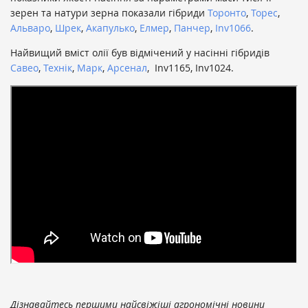
зерен та натури зерна показали гібриди
Торонто
,
Торес
,
Альваро
,
Шрек
,
Акапулько
,
Елмер
,
Панчер
,
Inv1066
.
Найвищий вміст олії був відмічений у насінні гібридів
Савео
,
Технік
,
Марк
,
Арсенал
, Inv1165, Inv1024.
Дізнавайтесь першими найсвіжіші агрономічні новини