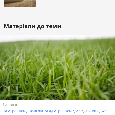
Матеріали до теми
1 жовтня
На Аграрному Полігоні Захід Агропром дослідять понад 40