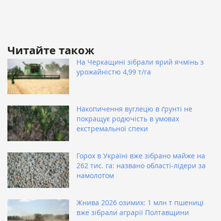
Читайте також
На Черкащині зібрали ярий ячмінь з
урожайністю 4,99 т/га
Накопичення вуглецю в ґрунті не
покращує родючість в умовах
екстремальної спеки
Горох в Україні вже зібрано майже на
262 тис. га: названо області-лідери за
намолотом
Жнива 2026 озимих: 1 млн т пшениці
вже зібрали аграрії Полтавщини