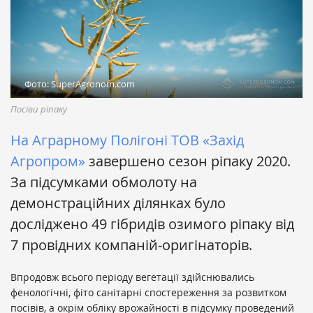
Фото: SuperAgronom.com
Посіви ріпаку
На Аграрному Полігоні
ТОВ «Захід
Агропром»
завершено сезон ріпаку 2020.
За підсумками обмолоту на
демонстраційних ділянках було
досліджено 49 гібридів озимого ріпаку від
7 провідних компаній-оригінаторів.
Впродовж всього періоду вегетації здійснювались
фенологічні, фіто санітарні спостереження за розвитком
посівів, а окрім обліку врожайності в підсумку проведений