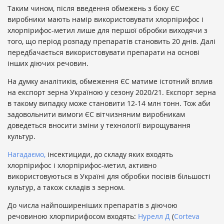
Таким чином, після введення обмежень з боку ЄС
виробники мають намір використовувати хлорпірифос і
хлорпірифос-метил лише для першої обробки виходячи з
того, що період розпаду препаратів становить 20 днів. Далі
передбачається використовувати препарати на основі
інших діючих речовин.
На думку аналітиків, обмеження ЄС матиме істотний вплив
на експорт зерна Україною у сезону 2020/21. Експорт зерна
в такому випадку може становити 12-14 млн тонн. Тож аби
задовольнити вимоги ЄС вітчизняним виробникам
доведеться вносити зміни у технології вирощування
культур.
Нагадаємо,
інсектициди, до складу яких входять
хлорпірифос і хлорпірифос-метил, активно
використовуються в Україні для обробки посівів більшості
культур, а також складів з зерном.
До числа найпоширеніших препаратів з діючою
речовиною хлорпирифосом входять:
Нурелл Д
(
Corteva