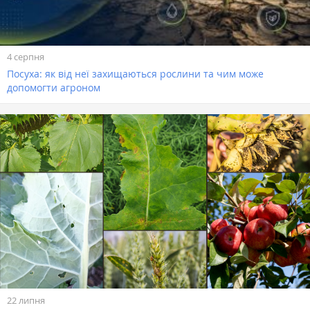
4 серпня
Посуха: як від неї захищаються рослини та чим може
допомогти агроном
22 липня