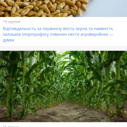
19 серпня
Відповідальність за первинну якість зерна та наявність
залишків хлорпірифосу повинен нести агровиробник —
думка
15 липня