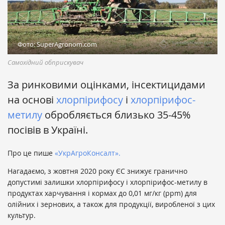
Фото: SuperAgronom.com
Самохідний обприскувач
За ринковими оцінками, інсектицидами
на основі
хлорпірифосу
і
хлорпірифос-
метилу
обробляється близько 35-45%
посівів в Україні.
Про це пише
«УкрАгроКонсалт».
Нагадаємо, з жовтня 2020 року ЄС знижує гранично
допустимі залишки хлорпірифосу і хлорпірифос-метилу в
продуктах харчування і кормах до 0,01 мг/кг (ppm) для
олійних і зернових, а також для продукції, виробленої з цих
культур.