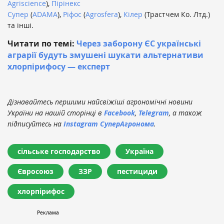
Agriscience
),
Пірінекс
Супер
(
ADAMA
),
Ріфос
(
Agrosfera
),
Кілер
(Трастчем Ко. Лтд.)
та інші.
Читати по темі:
Через заборону ЄС українські
аграрії будуть змушені шукати альтернативи
хлорпірифосу — експерт
Дізнавайтесь першими найсвіжіші агрономічні новини
України на нашій сторінці в
Facebook
,
Telegram
, а також
підписуйтесь на
Instagram СуперАгронома
.
сільське господарство
Україна
Євросоюз
ЗЗР
пестициди
хлорпірифос