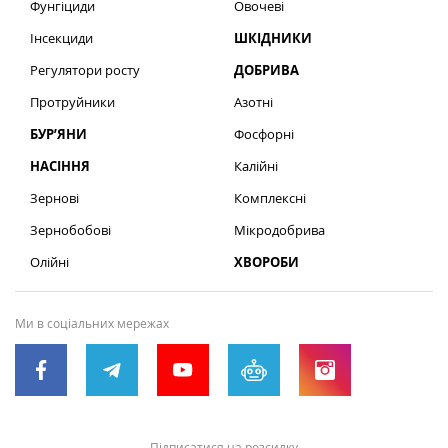
Фунгіциди
Овочеві
Інсекциди
ШКІДНИКИ
Регулятори росту
ДОБРИВА
Протруйники
Азотні
БУР’ЯНИ
Фосфорні
НАСІННЯ
Калійні
Зернові
Комплексні
Зернобобові
Мікродобрива
Олійні
ХВОРОБИ
Ми в соціальних мережах
Підписатися на розсилку