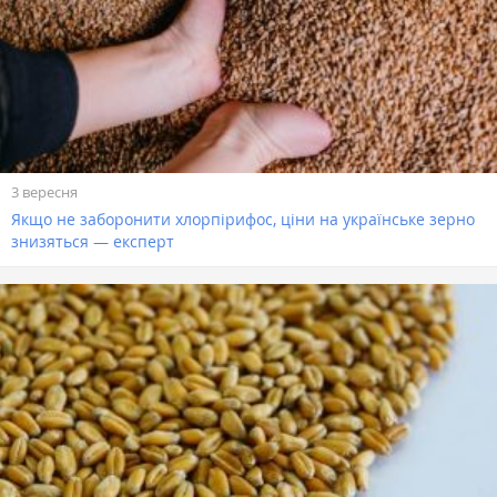
3 вересня
Якщо не заборонити хлорпірифос, ціни на українське зерно
знизяться — експерт