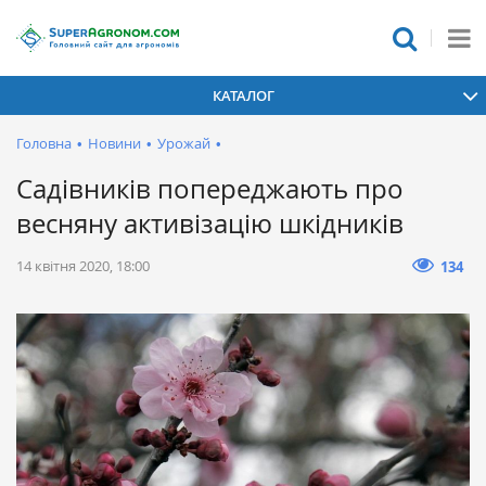
КАТАЛОГ
Головна
•
Новини
•
Урожай
•
Садівників попереджають про
весняну активізацію шкідників
14 квітня 2020, 18:00
134