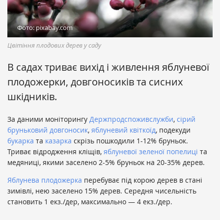
Фото: pixabay.com
Цвітіння плодових дерев у саду
В садах триває вихід і живлення яблуневої
плодожерки, довгоносиків та сисних
шкідників.
За даними моніторингу
Держпродспоживслужби
,
сірий
бруньковий довгоносик
,
яблуневий квіткоїд
, подекуди
букарка
та
казарка
скрізь пошкодили 1-12% бруньок.
Триває відродження кліщів,
яблуневої зеленої попелиці
та
медяниці, якими заселено 2-5% бруньок на 20-35% дерев.
Яблунева плодожерка
перебуває під корою дерев в стані
зимівлі, нею заселено 15% дерев. Середня чисельність
становить 1 екз./дер, максимально — 4 екз./дер.