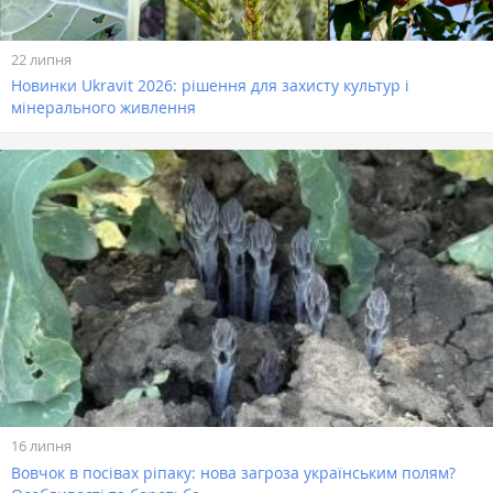
22 липня
Новинки Ukravit 2026: рішення для захисту культур і
мінерального живлення
16 липня
Вовчок в посівах ріпаку: нова загроза українським полям?