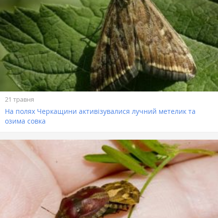
21 травня
На полях Черкащини активізувалися лучний метелик та
озима совка