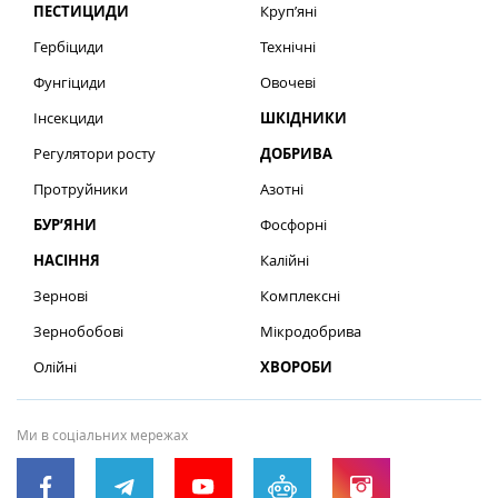
ПЕСТИЦИДИ
Круп’яні
Гербіциди
Технічні
Фунгіциди
Овочеві
Інсекциди
ШКІДНИКИ
Регулятори росту
ДОБРИВА
Протруйники
Азотні
БУР’ЯНИ
Фосфорні
НАСІННЯ
Калійні
Зернові
Комплексні
Зернобобові
Мікродобрива
Олійні
ХВОРОБИ
Ми в соціальних мережах