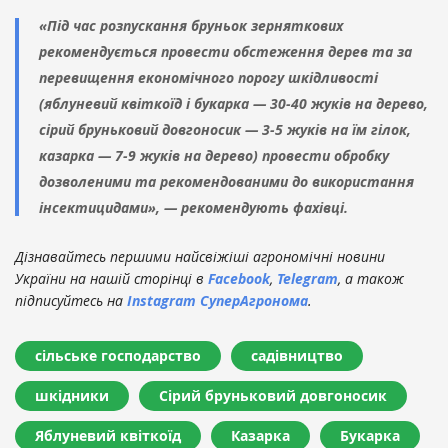
«Під час розпускання бруньок зерняткових
рекомендується провести обстеження дерев та за
перевищення економічного порогу шкідливості
(яблуневий квіткоїд і букарка — 30-40 жуків на дерево,
сірий бруньковий довгоносик — 3-5 жуків на їм гілок,
казарка — 7-9 жуків на дерево) провести обробку
дозволеними та рекомендованими до використання
інсектицидами», — рекомендують фахівці.
Дізнавайтесь першими найсвіжіші агрономічні новини
України на нашій сторінці в
Facebook
,
Telegram
, а також
підписуйтесь на
Instagram СуперАгронома
.
сільське господарство
садівництво
шкідники
Сірий бруньковий довгоносик
Яблуневий квіткоїд
Казарка
Букарка