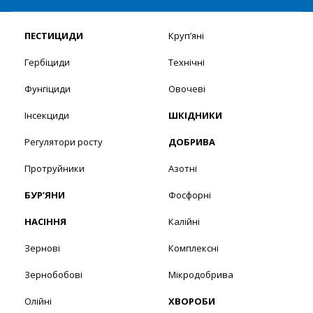
ПЕСТИЦИДИ
Круп’яні
Гербіциди
Технічні
Фунгіциди
Овочеві
Інсекциди
ШКІДНИКИ
Регулятори росту
ДОБРИВА
Протруйники
Азотні
БУР’ЯНИ
Фосфорні
НАСІННЯ
Калійні
Зернові
Комплексні
Зернобобові
Мікродобрива
Олійні
ХВОРОБИ