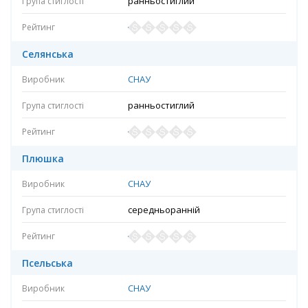
ранньостиглий
Селянська
СНАУ
ранньостиглий
Плюшка
СНАУ
середньоранній
Псельська
СНАУ