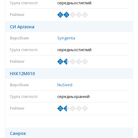
середньостиглий
СИ Арізона
Syngenta
середньостиглий
НХК12М010
NuSeed
середньоранній
Санрок