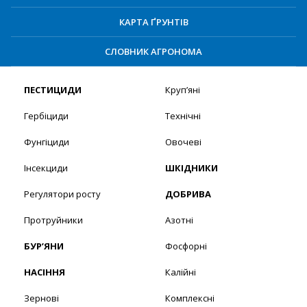
КАРТА ҐРУНТІВ
СЛОВНИК АГРОНОМА
ПЕСТИЦИДИ
Круп’яні
Гербіциди
Технічні
Фунгіциди
Овочеві
Інсекциди
ШКІДНИКИ
Регулятори росту
ДОБРИВА
Протруйники
Азотні
БУР’ЯНИ
Фосфорні
НАСІННЯ
Калійні
Зернові
Комплексні