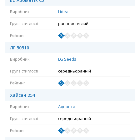
ЕС Ароматік СУ
Lidea
ранньостиглий
ЛГ 50510
LG Seeds
середньоранній
Хайсан 254
Адванта
середньоранній