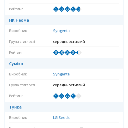
НК Неома
Syngenta
середньостиглий
Суміко
Syngenta
середньостиглий
Тунка
LG Seeds