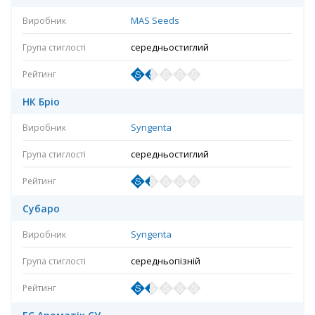
MAS Seeds
середньостиглий
НК Бріо
Syngenta
середньостиглий
Субаро
Syngenta
середньопізній