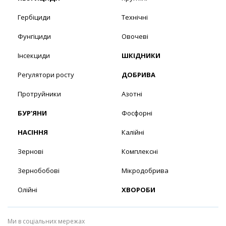
Гербіциди
Технічні
Фунгіциди
Овочеві
Інсекциди
ШКІДНИКИ
Регулятори росту
ДОБРИВА
Протруйники
Азотні
БУР’ЯНИ
Фосфорні
НАСІННЯ
Калійні
Зернові
Комплексні
Зернобобові
Мікродобрива
Олійні
ХВОРОБИ
Ми в соціальних мережах