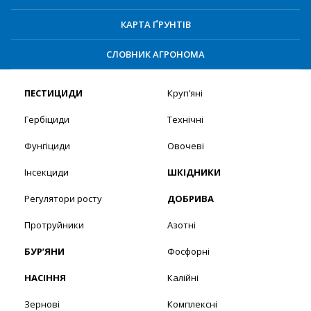
КАРТА ҐРУНТІВ
СЛОВНИК АГРОНОМА
ПЕСТИЦИДИ
Круп’яні
Гербіциди
Технічні
Фунгіциди
Овочеві
Інсекциди
ШКІДНИКИ
Регулятори росту
ДОБРИВА
Протруйники
Азотні
БУР’ЯНИ
Фосфорні
НАСІННЯ
Калійні
Зернові
Комплексні