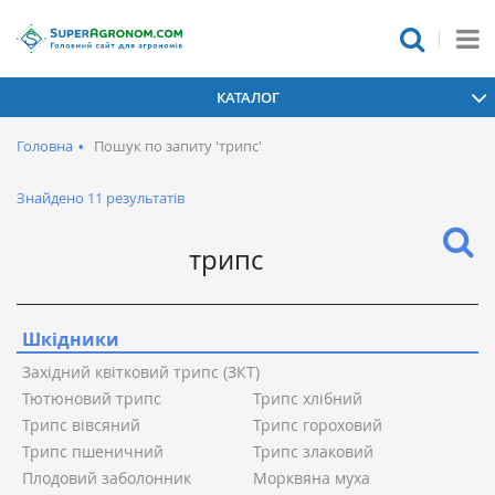
КАТАЛОГ
Головна
•
Пошук по запиту 'трипс'
Знайдено 11 результатів
Шкідники
Західний квітковий трипс (ЗКТ)
Тютюновий трипс
Трипс хлібний
Трипс вівсяний
Трипс гороховий
Трипс пшеничний
Трипс злаковий
Плодовий заболонник
Морквяна муха