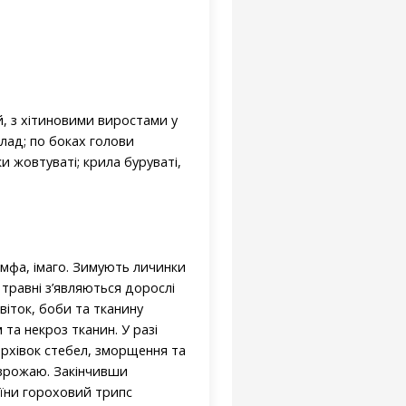
ий, з хітиновими виростами у
клад; по боках голови
ки жовтуваті; крила буруваті,
імфа, імаго. Зимують личинки
в травні з’являються дорослі
віток, боби та тканину
та некроз тканин. У разі
верхівок стебел, зморщення та
 врожаю. Закінчивши
аїни гороховий трипс