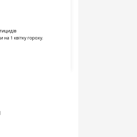
ктицидів
и на 1 квітку гороху.
й