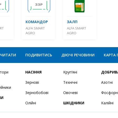
КОМАНДОР
ЗАЛП
RT
ALFA SMART
ALFA SMART
AGRO
AGRO
ЧИТАТИ
ПОДИВИТИСЬ
ДІЮЧІ РЕЧОВИНИ
КАРТА 
ятори
НАСІННЯ
Круп’яні
ДОБРИВ
Зернові
Технічні
Азотні
уйники
Зернобобові
Овочеві
Фосфорн
НИ
Олійні
ШКІДНИКИ
Калійні