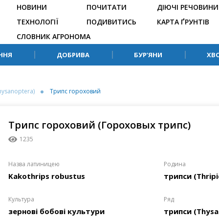
НОВИНИ
ПОЧИТАТИ
ДІЮЧІ РЕЧОВИНИ
ТЕХНОЛОГІЇ
ПОДИВИТИСЬ
КАРТА ҐРУНТІВ
СЛОВНИК АГРОНОМА
ННЯ
ДОБРИВА
БУР’ЯНИ
ХВ
hysanoptera)
Трипс гороховий
Трипс гороховий (Гороховых трипс)
1235
Назва латиницею
Родина
Kakothrips robustus
трипси (Thrip
Культура
Ряд
зернові бобові культури
трипси (Thysa