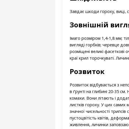
Завдає шкоди гороху, виці, с
Зовнішній вигл
Імаго розміром 1,4-1,8 мм; т
вигляді горбків; черевце до
розміщені великі фасеткові оч
краї крил торочкуваті. Личин
Розвиток
Розвиток відбувається з непо
в ґрунті на глибині 20-35 см
комахи. Вони літають і дода
листків гороху. У цих самих 
значної чисельності трипсів 
пустоцвітість квітів, дефор
живлення, личинки заповзают