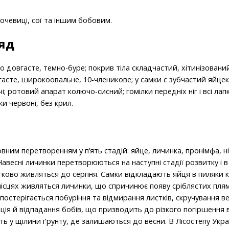
очевиці, сої та іншим бобовим.
яд
іло довгасте, темно-буре; покрив тіла складчастий, хітинізован
вгасте, широкоовальне, 10-членикове; у самки є зубчастий яйце
і; ротовий апарат колючо-сисний; гомілки передніх ніг і всі лап
ки червоні, без крил.
вним перетворенням у п’ять стадій: яйце, личинка, пронімфа, н
. Навесні личинки перетворюються на наступні стадії розвитку і 
тково живляться до серпня. Самки відкладають яйця в пиляки к
місцях живляться личинки, що спричинює появу сріблястих плям 
спостерігається побуріння та відмирання листків, скручування 
мація й відпадання бобів, що призводить до різкого погіршення
ь у щілини ґрунту, де залишаються до весни. В Лісостепу Укр