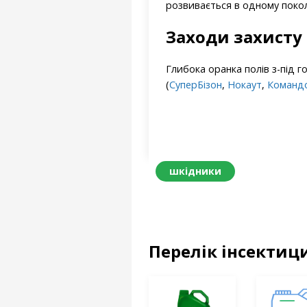
розвивається в одному поколі
Заходи захисту
Глибока оранка полів з-під 
(
СуперБізон
,
Нокаут
,
Команд
шкідники
Перелік інсектиц