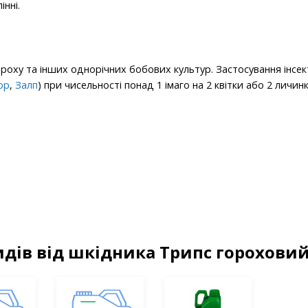
нні.
гороху та інших однорічних бобових культур. Застосування інсе
ор
,
Залп
) при чисельності понад 1 імаго на 2 квітки або 2 личинк
идів від шкідника Трипс горохови