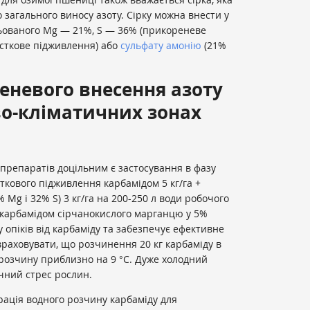
о загального виносу азоту. Сірку можна внести у
льованого Mg — 21%, S — 36% (прикореневе
исткове підживлення) або
сульфату амонію
(21%
еневого внесення азоту
во-кліматичних зонах
препаратів доцільним є застосування в фазу
ткового підживлення карбамідом 5 кг/га +
Mg і 32% S) 3 кг/га на 200-250 л води робочого
 карбамідом сірчанокислого марганцю у 5%
 опіків від карбаміду та забезпечує ефективне
враховувати, що розчинення 20 кг карбаміду в
розчину приблизно на 9 °С. Дуже холодний
чний стрес рослин.
ація водного розчину карбаміду для