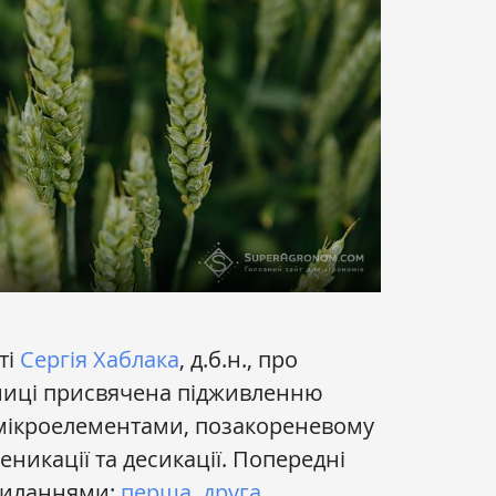
ті
Сергія Хаблака
, д.б.н., про
иці присвячена підживленню
ікроелементами, позакореневому
никації та десикації. Попередні
осиланнями:
перша
,
друга
.