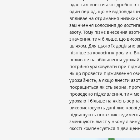
вдається внести азот дробно в тр
один період, що не відповідає 
впливає на отримання низьких у
закінчення колосіння до достиг
азоту. Тому пізнє внесення азот
значення, тим більше, що високи
шляхом. Для цього їх доцільно 
пізніше за колосіння рослин. В
вплив не на збільшення урожайн
потрібно ураховувати при підж
Якщо провести підживлення ози
урожайність, а якщо внести азот
покращиться якість зерна, прот
проведено підживлення, тим ме
урожаю і більше на якість зерн
використовують дані листкової д
підвищують показник седиментац
зменшують вміст у ньому лізину
якості компенсується підвищенн