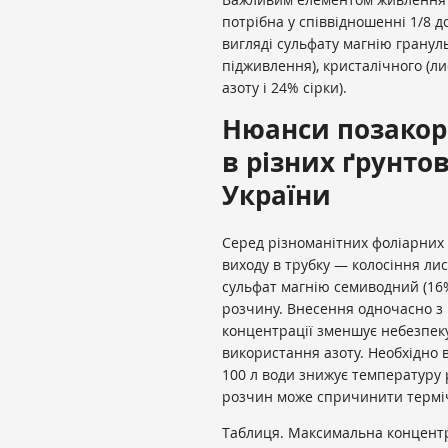
потрібна у співвідношенні 1/8 д
вигляді сульфату магнію грану
підживлення), кристалічного (л
азоту і 24% сірки).
Нюанси позакор
в різних ґрунто
України
Серед різноманітних фоліарних 
виходу в трубку — колосіння лис
сульфат магнію семиводний (16% 
розчину. Внесення одночасно з
концентрації зменшує небезпеку
використання азоту. Необхідно 
100 л води знижує температуру 
розчин може спричинити термі
Таблиця. Максимальна концентр