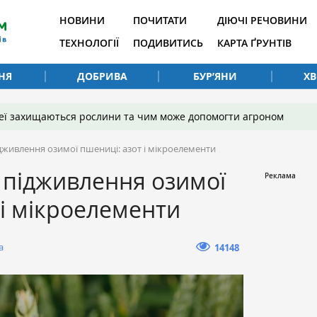
НОВИНИ
ПОЧИТАТИ
ДІЮЧІ РЕЧОВИНИ
ТЕХНОЛОГІЇ
ПОДИВИТИСЬ
КАРТА ҐРУНТІВ
НЯ
ДОБРИВА
БУР’ЯНИ
Х
 неї захищаються рослини та чим може допомогти агроном
дживлення озимої пшениці: азот і мікроелементи
 підживлення озимої
 і мікроелементи
а
14148