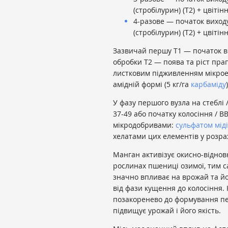
(стробілурин) (Т2) + цвітінн
4-разове — початок виходу
(стробілурин) (Т2) + цвітін
Зазвичай першу Т1 — початок вих
обробки Т2 — поява та ріст пра
листковим підживленням мікрое
амідній формі (5 кг/га
карбаміду
У фазу першого вузла на стеблі 
37-49 або початку колосіння / 
мікродобривами:
сульфатом міді
хелатами цих елементів у розра
Манган активізує окисно-віднов
рослинах пшениці озимої, тим с
значно впливає на врожай та йо
від фази кущення до колосіння.
позакоренево до формування перш
підвищує урожай і його якість.