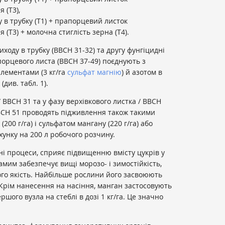
я (Т3),
 в трубку (Т1) + прапорцевий листок
ня (Т3) + молочна стиглість зерна (Т4).
оду в трубку (ВВСН 31-32) та другу фунгіцидні
порцевого листа (ВВСН 37-49) поєднують з
лементами (3 кг/га
сульфат магнію
) й азотом в
) (див. табл. 1).
/ ВВСН 31 та у фазу верхівкового листка / ВВСН
ВВСН 51 проводять підживлення також такими
(200 г/га) і сульфатом мангану (220 г/га) або
хунку на 200 л робочого розчину.
ні процеси, сприяє підвищенню вмісту цукрів у
амим забезпечує вищі морозо- і зимостійкість,
го якість. Найбільше рослини його засвоюють
 Крім нанесення на насіння, манган застосовують
ого вузла на стеблі в дозі 1 кг/га. Це значно