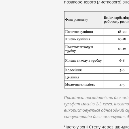
позакореневого (листкового) вне
Примітка: послідовність для зміш
сульфат магнію 2-3 кг/га, інсекти
використовується одноводний сі
концентрацію його зменшують д
Часто у зоні Степу через швидке