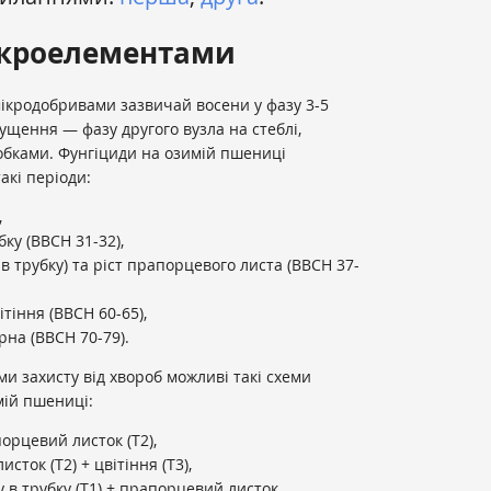
ікроелементами
кродобривами зазвичай восени у фазу 3-5
кущення — фазу другого вузла на стеблі,
бками. Фунгіциди на озимій пшениці
акі періоди:
,
ку (ВВСН 31-32),
в трубку) та ріст прапорцевого листа (ВВСН 37-
тіння (ВВСН 60-65),
рна (ВВСН 70-79).
и захисту від хвороб можливі такі схеми
мій пшениці:
орцевий листок (Т2),
ток (Т2) + цвітіння (Т3),
 в трубку (Т1) + прапорцевий листок