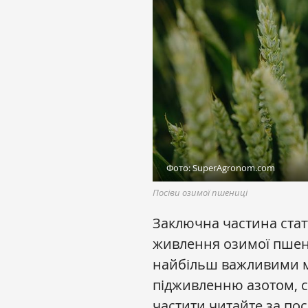
Фото: SuperAgronom.com
Посіви озимої пшениці
Заключна частина стат
живлення озимої пшен
найбільш важливими м
підживленню азотом, се
частити читайте за п