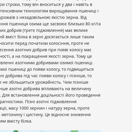
и строки, тому він вноситься у два і навіть в
інтенсивним технологіям вирощування пшениці і
рожаїв з незадовільною якістю зерна. Від
ання пшениця озима ще засвоює близько 80 кг/га
них добрив (третє підживлення) має велике
й вміст білка в зерні досягається лише таким
вносити перед початком колосіння, проте не
несення азотних добрив при появі колосу має
ості, а на покращення якості зерна. Тому це
ивленні азотними добривами озимої пшениці.
мої пшениці до появи колосу, то підвищиться
ні добрива під час появи колосу і пізніше, то
е не збільшиться урожайність. Чим пізніше
нше азотні добрива впливають на величину
а. Для встановлення доцільності його проведення
іагностики. Пізні азотні підживлення
ії, масу 1000 зернин і натуру зерна, проте
, метіонину і цистину. Це відносне зниження
ям вмісту білка.