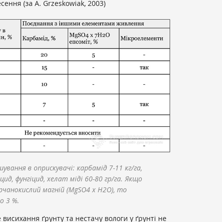
сення (за A. Grzeskowiak, 2003)
ування в оприскувачі: карбамід 7-11 кг/га,
цид, фунгіцид, хелат міді 60-80 гр/га. Якщо
рчанокислий магній (MgSO4 x Н2О), то
о 3 %.
 висихання ґрунту та нестачу вологи у ґрунті не