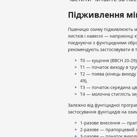
Підживлення м
Пшеницю озиму підживлюють мі
листків і навесні — наприкінці 
поєднуючи з фунгіцидними обро
рекомендують застосовувати в т
Т0 — кущіння (ВВСН 20-29)
Т1 — початок виходу в труб
Т2 — поява (кінець виходу 
49),
Т3 — початок-середина цві
Т4 — молочна стиглість зе
Залежно від фунгіцидної програм
застосування фунгіцидів на ози
1-разове внесення — прап
2-разове — прапорцевий лис
3-разове — початок виходу