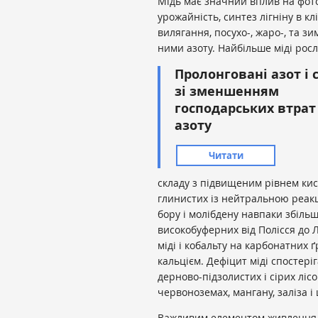
Мідь має значний вплив на фот
урожайність, синтез лігніну в кл
вилягання, посухо-, жаро-, та з
ними азоту. Найбільше міді рос
Пролонговані азот і 
зі зменшенням
господарських втрат
азоту
Читати
складу з підвищеним рівнем кис
глинистих із нейтральною реакці
бору і молібдену навпаки збільш
високобуферних від Полісся до Л
міді і кобальту на карбонатних ґ
кальцієм. Дефіцит міді спостері
дерново-підзолистих і сірих лісо
червоноземах, мангану, заліза і
Важливим елементом живлення д