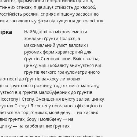
осинтез, формування генеративних органів,
ітинних стінках, підвищує стійкість до хвороб,
имостійкість рослин, сприяє ліпшому засвоєнню
лини засвоюють у фази від кущення до колосіння.
сірка
Найбідніші на мікроелементи
зональні ґрунти Полісся, а
максимальний уміст валових і
рухомих форм характерний для
ґрунтів Степової зони. Вміст заліза,
цинку, міді і кобальту знижується від
ґрунтів легкого гранулометричного
лотності до ґрунтів важкосуглинкових і
єю ґрунтового розчину, тоді як вміст мангану,
ується від ґрунтів малобуферних до ґрунтів
ісостепу і Степу. Зменшення вмісту заліза, цинку,
рунтах Степу і Лісостепу пов’язано з фіксацією їх
гається на торф’яниках, молібдену — на кислих
вих ґрунтах, бору і молібдену — на
 цинку — на карбонатних ґрунтах.
ля озимої пшениці також вважається сірка, яка