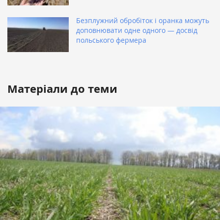
Безплужний обробіток і оранка можуть
доповнювати одне одного — досвід
польського фермера
Матеріали до теми