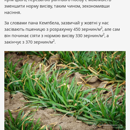
зменшити норму висіву, таким чином, зекономивши
насіння.
За словами пана Кемпбела, зазвичай у жовтні у нас
2
засівають пшеницю з розрахунку 450 зернин/м
, але сам
2
він починає сіяти з нормою висіву 330 зернин/м
, а
2
закінчує з 370 зернин/м
.