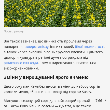
Посіви ріпаку
Він також зазначає, що виникають проблеми через
поширення
склеротиніозу
, інших гнилей,
білої плямистості
,
а також через високий рівень ерукової кислоти. Крім того,
цьогоріч культура в регіоні дуже постраждала від
ріпакового квіткоїда
. Тому її вирощування вважається
високоризикованим.
Зміни у вирощуванні ярого ячменю
Цього року пан Кемпбел вносить зміни до набору сортів
ярого ячменю, збільшивши площі під сортом Sassy.
Минулого сезону цей сорт дав найкращий врожай — 7,66 т/
га. Також було більше соломи — 6,6 т/га, а це також