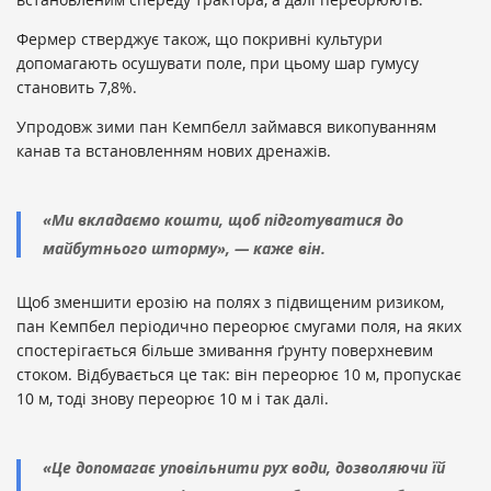
Фермер стверджує також, що покривні культури
допомагають осушувати поле, при цьому шар гумусу
становить 7,8%.
Упродовж зими пан Кемпбелл займався викопуванням
канав та встановленням нових дренажів.
«Ми вкладаємо кошти, щоб підготуватися до
майбутнього шторму», — каже він.
Щоб зменшити ерозію на полях з підвищеним ризиком,
пан Кемпбел періодично переорює смугами поля, на яких
спостерігається більше змивання ґрунту поверхневим
стоком. Відбувається це так: він переорює 10 м, пропускає
10 м, тоді знову переорює 10 м і так далі.
«Це допомагає уповільнити рух води, дозволяючи їй