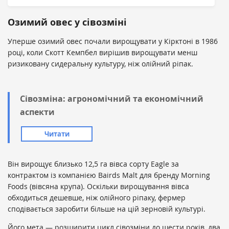
Озимий овес у сівозміні
Уперше озимий овес почали вирощувати у Кірктоні в 1986
році, коли Скотт Кемпбел вирішив вирощувати менш
ризиковану сидеральну культуру, ніж олійний ріпак.
Сівозміна: агрономічний та економічний
аспекти
Читати
Він вирощує близько 12,5 га вівса сорту Eagle за
контрактом із компанією Bairds Malt для бренду Morning
Foods (вівсяна крупа). Оскільки вирощування вівса
обходиться дешевше, ніж олійного ріпаку, фермер
сподівається заробити більше на цій зерновій культурі.
Його мета — розширити цикл сівозміни до шести років, два