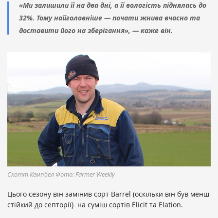
«Ми залишили її на два дні, а її вологість піднялась до
32%. Тому найголовніше — почати жнива вчасно та
доставити його на зберігання», — каже він.
Скотт Кемпбел Фото: Farmer Weekly
Цього сезону він замінив сорт Barrel (оскiльки вiн був менш
стійкий до септорії) на суміш сортів Elicit та Elation.