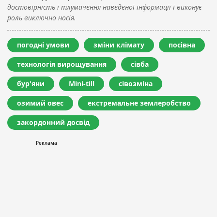
достовірність і тлумачення наведеної інформації і виконує
роль виключно носія.
погодні умови
зміни клімату
посівна
технологія вирощування
сівба
бур'яни
Mini-till
сівозміна
озимий овес
екстремальне землеробство
закордонний досвід