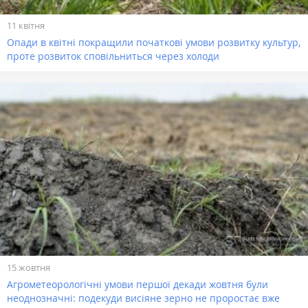
11 квітня
Опади в квітні покращили початкові умови розвитку культур,
проте розвиток сповільниться через холоди
15 жовтня
Агрометеорологічні умови першої декади жовтня були
неоднозначні: подекуди висіяне зерно не проростає вже