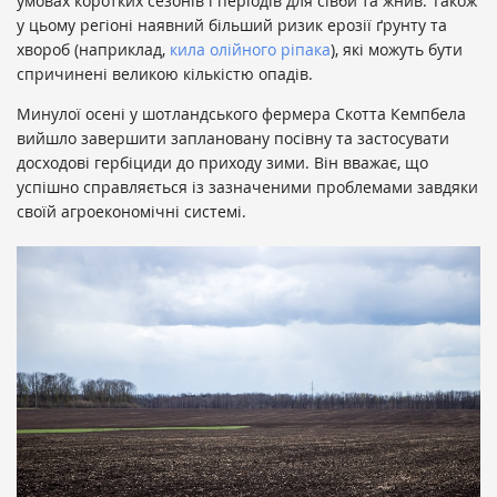
умовах коротких сезонів і періодів для сівби та жнив. Також
у цьому регіоні наявний більший ризик ерозії ґрунту та
хвороб (наприклад,
кила олійного ріпака
), які можуть бути
спричинені великою кількістю опадів.
Минулої осені у шотландського фермера Скотта Кемпбела
вийшло завершити заплановану посівну та застосувати
досходові гербіциди до приходу зими. Він вважає, що
успішно справляється із зазначеними проблемами завдяки
своїй агроекономічні системі.