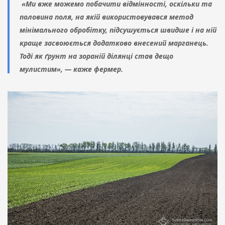
«Ми вже можемо побачити відмінності, оскільки та
половина поля, на якій використовувався метод
мінімального обробітку, підсушується швидше і на ній
краще засвоюється додатково внесений марганець.
Тоді як ґрунт на зораній ділянці став дещо
мулистим», — каже фермер.