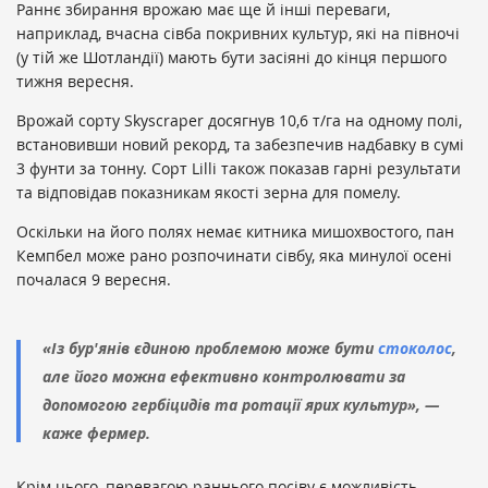
Раннє збирання врожаю має ще й інші переваги,
наприклад, вчасна сівба покривних культур, які на півночі
(у тій же Шотландії) мають бути засіяні до кінця першого
тижня вересня.
Врожай сорту Skyscraper досягнув 10,6 т/га на одному полі,
встановивши новий рекорд, та забезпечив надбавку в сумі
3 фунти за тонну. Сорт Lilli також показав гарні результати
та відповідав показникам якості зерна для помелу.
Оскільки на його полях немає китника мишохвостого, пан
Кемпбел може рано розпочинати сівбу, яка минулої осені
почалася 9 вересня.
«Із бур'янів єдиною проблемою може бути
стоколос
,
але його можна ефективно контролювати за
допомогою гербіцидів та ротації ярих культур», —
каже фермер.
Крім цього, перевагою раннього посіву є можливість