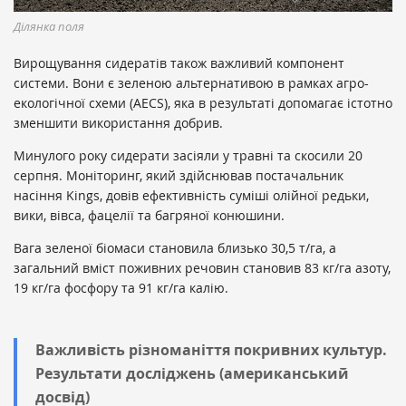
Ділянка поля
Вирощування сидератів також важливий компонент
системи. Вони є зеленою альтернативою в рамках агро-
екологічної схеми (AECS), яка в результаті допомагає істотно
зменшити використання добрив.
Минулого року сидерати засіяли у травні та скосили 20
серпня. Моніторинг, який здійснював постачальник
насіння Kings, довів ефективність суміші олійної редьки,
вики, вівса, фацелії та багряної конюшини.
Вага зеленої біомаси становила близько 30,5 т/га, а
загальний вміст поживних речовин становив 83 кг/га азоту,
19 кг/га фосфору та 91 кг/га калію.
Важливість різноманіття покривних культур.
Результати досліджень (американський
досвід)