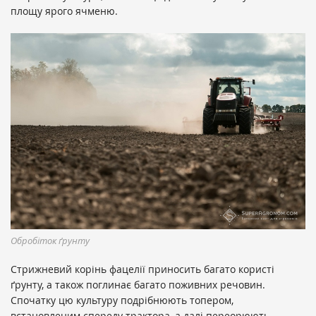
площу ярого ячменю.
Обробіток ґрунту
Стрижневий корінь фацелії приносить багато користі
ґрунту, а також поглинає багато поживних речовин.
Спочатку цю культуру подрібнюють топером,
встановленим спереду трактора, а далі переорюють.