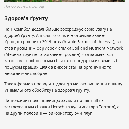
Посіви озимої пшениці
Здоров’я ґрунту
Пан Кемпбел дедалі більше зосереджує свою увагу на
здоров’ї ґрунту. А після того, як він отримав звання
Кращого рільника 2019 року (
Arable Farmer of the Year)
, він
став провідним фермером спілки Soil and Nutrient Network
(Мережа ґрунтів та живлення рослин), яка займається
захистом і поліпшенням сільськогосподарських земель і
пошуком кращих шляхів використання органічних та
неорганічних добрив.
Також фермер проводить дослід з метою вивчення впливу
мінімального обробітку на здоров’я ґрунту.
На половині поля пшеницю засіяли по mini-till (із
застосуванням сівалки Horsch та культиватора Terrano), а
на другій половині — використовуючи плуг.