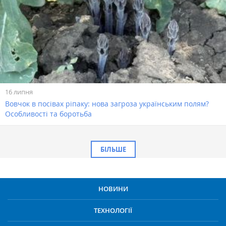
16 липня
Вовчок в посівах ріпаку: нова загроза українським полям?
Особливості та боротьба
БІЛЬШЕ
НОВИНИ
ТЕХНОЛОГІЇ