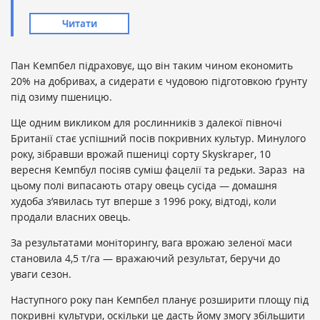
Читати
Пан Кемпбел підраховує, що він таким чином економить
20% на добривах, а сидерати є чудовою підготовкою ґрунту
під озиму пшеницю.
Ще одним викликом для рослинників з далекої півночі
Британії стає успішний посів покривних культур. Минулого
року, зібравши врожай пшениці сорту Skyskraper, 10
вересня Кемпбул посіяв суміш фацелії та редьки. Зараз на
цьому полі випасають отару овець сусіда — домашня
худоба з’явилась тут вперше з 1996 року, відтоді, коли
продали власних овець.
За результатами моніторингу, вага врожаю зеленої маси
становила 4,5 т/га — вражаючий результат, беручи до
уваги сезон.
Наступного року пан Кемпбел планує розширити площу під
покривні культури, оскільки це дасть йому змогу збільшити