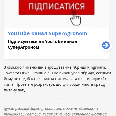
YouTube-кaнaл SuperAgronom
Підписуйтесь нa YouTube-кaнaл
СуперAгроном
З озимого ячменю він вирощуватиме гібриди Kingsbarn,
Tower та Orwell. Раніше він не вирощував гібриди, оскільки
йому не подобається нижча питома вага шестирядних їх
типів. Проте він розраховує, що ці гібриди мають кращу
питому вагу.
Думка редакції SuperAgronom.com може не збігатися з
точкою зору автора. Редакція не несе відповідальності за