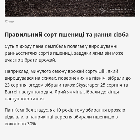
Поле
Правильний сорт пшениці та рання сівба
Суть підходу пана Кемпбела полягає у вирощуванні
ранньостиглих сортів пшениці, завдяки яким він може
вчасно зібрати врожай.
Наприклад, минулого сезону врожай сорту Lilli, який
вирощувався на схилах, повернених на північ, зібрали до
23 серпня, згодом зібрали також Skyscraper 25 серпня та
Barrel наступного дня. Ярий ячмінь зібрали до кінця
наступного тижня.
Пан Кемпбел згадує, як 10 років тому збирання врожаю
відклали, а наприкінці вересня збирали пшеницю з
вологістю 30%.