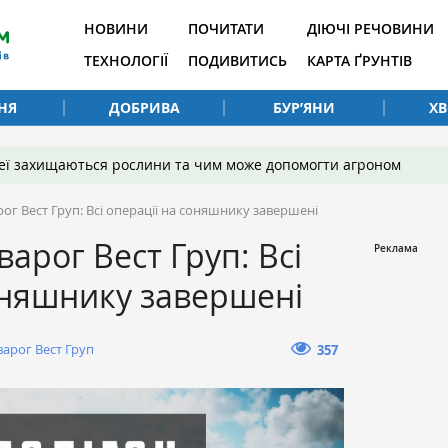
НОВИНИ
ПОЧИТАТИ
ДІЮЧІ РЕЧОВИНИ
ТЕХНОЛОГІЇ
ПОДИВИТИСЬ
КАРТА ҐРУНТІВ
НЯ
ДОБРИВА
БУР’ЯНИ
Х
 неї захищаються рослини та чим може допомогти агроном
ог Вест Груп: Всі операції на соняшнику завершені
арог Вест Груп: Всі
соняшнику завершені
арог Вест Груп
357