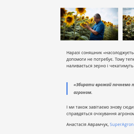
Наразі соняшник «насолоджується
допомоги не потребує. Тому тепе
наливається зерно і чекатимуть
«Збирати врожай почнемо пр
агроном.
І ми також завітаємо знову сюди
справдяться очікування агроном
Анастасія Аврамчук,
SuperAgro