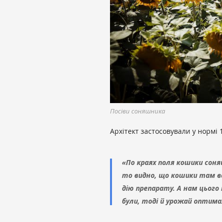
Посіви соняшника
Архітект застосовували у нормі 
«По краях поля кошики соняш
то видно, що кошики там вс
дію препарату. А нам цього 
були, тоді й урожай оптимал