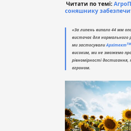
Читати по темі:
АгроП
соняшнику забезпечи
«За липень випало 44 мм опад
вистачає для нормального р
Т
ми застосували
Архітект
високим, ми не зможемо про
рівномірності достигання, 
агроном.