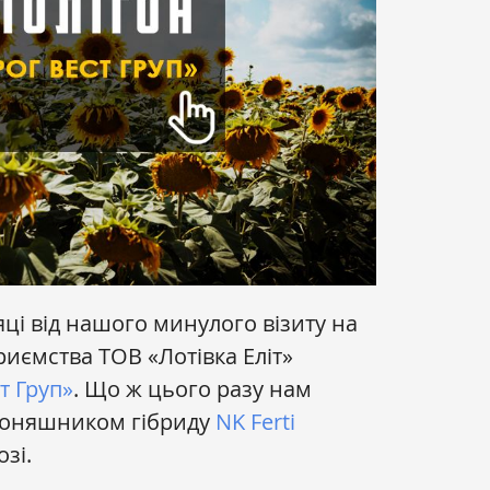
ці від нашого минулого візиту на
иємства ТОВ «Лотівка Еліт»
т Груп»
. Що ж цього разу нам
 соняшником гібриду
NK Ferti
озі.