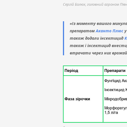
Сергій Болюх, головний агроном Півн
«Із моменту вашого минулог
препаратом
Аканто Плюс
у
також додали інсектицид
К
також і інсектицид внести,
втрачати через них врожай 