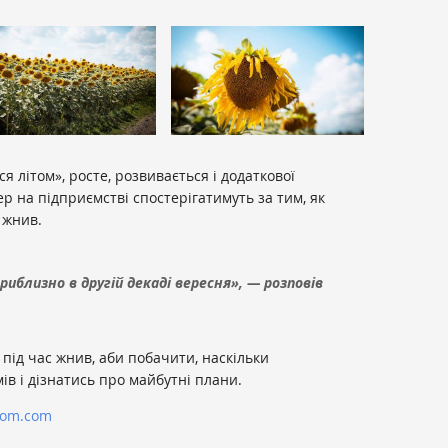
 літом», росте, розвивається і додаткової
р на підприємстві спостерігатимуть за тим, як
 жнив.
иблизно в другій декаді вересня», — розповів
 під час жнив, аби побачити, наскільки
ів і дізнатись про майбутні плани.
nom.com