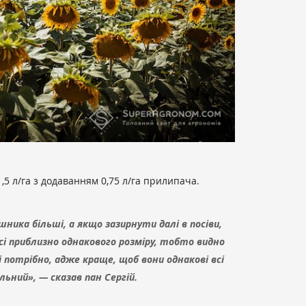
1,5 л/га з додаванням 0,75 л/га прилипача.
ника більші, а якщо зазирнути далі в посіви,
і приблизно однакового розміру, тобто видно
і потрібно, адже краще, щоб вони однакові всі
ьний», — сказав пан Сергій.