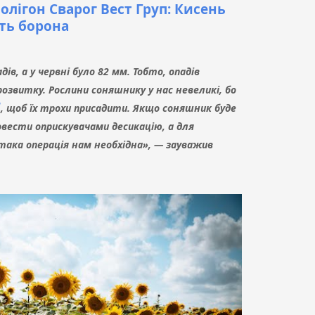
олігон Сварог Вест Груп: Кисень
ть борона
ів, а у червні було 82 мм. Тобто, опадів
озвитку. Рослини соняшнику у нас невеликі, бо
М
, щоб їх трохи присадити. Якщо соняшник буде
вести оприскувачами десикацію, а для
така операція нам необхідна», — зауважив