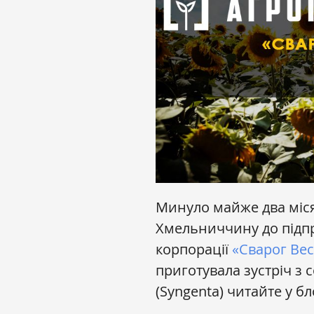
Минуло майже два міся
Хмельниччину до підпр
корпорації
«Сварог Вес
приготувала зустріч з
(Syngenta) читайте у бл