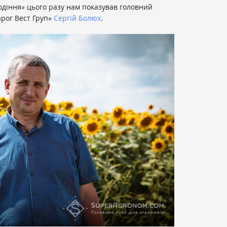
одіння» цього разу нам показував головний
арог Вест Груп»
Сергій Болюх
.