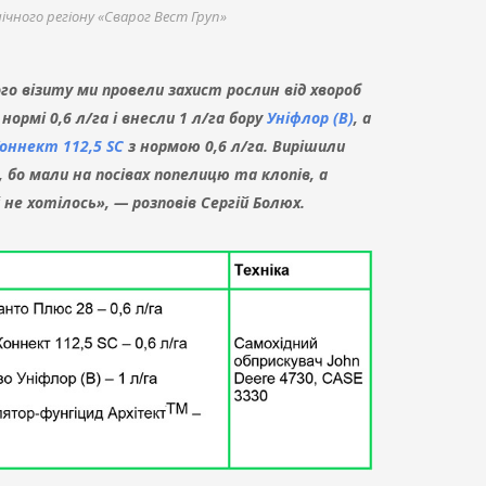
ічного регіону «Сварог Вест Груп»
о візиту ми провели захист рослин від хвороб
 нормі 0,6 л/га і внесли 1 л/га бору
Уніфлор (В)
, а
оннект 112,5 SC
з нормою 0,6 л/га. Вирішили
 бо мали на посівах попелицю та клопів, а
не хотілось», — розповів Сергій Болюх.