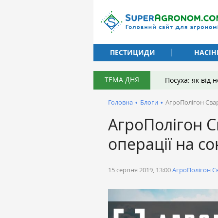
ПЕСТИЦИДИ
НАСІН
ТЕМА ДНЯ
Посуха: як від
Головна
•
Блоги
•
АгроПолігон Свар
АгроПолігон Св
операції на 
15 серпня 2019, 13:00
АгроПолігон Св