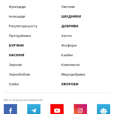
Фунгіциди
Овочеві
Інсекциди
ШКІДНИКИ
Регулятори росту
ДОБРИВА
Протруйники
Азотні
БУР’ЯНИ
Фосфорні
НАСІННЯ
Калійні
Зернові
Комплексні
Зернобобові
Мікродобрива
Олійні
ХВОРОБИ
Ми в соціальних мережах