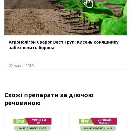
АгроПолігон Сварог Вест Груп: Кисень соняшнику
забезпечить борона
02 липня 2019
Схожі препарати за діючою
речовиною