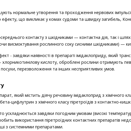
ують нормальне утворення та проходження нервових імпульсів,
о ефекту, що викликає у комах судоми та швидку загибель, Ко
посереднього контакту з шкідниками — контактна дія, так і шля
чи висмоктування рослинного соку сисними шкідниками) — ки
т - завдяки наявності в препараті імідаклоприду, який транс
 хлорникотинілову кислоту, оброблені рослини отримують пе
 посухи, перезволоження та інших несприятливих умов.
ту
арат, який містить діячу речовину імідаклоприд з хімічного кл
бета-цифлутрин з хімічного класу піретроїдів з контактно-кишк
то ускладнюється завдяки погодним умовам (високі температур
робить використання піретроїдних контактних препаратів недо
іші з системними препаратами.