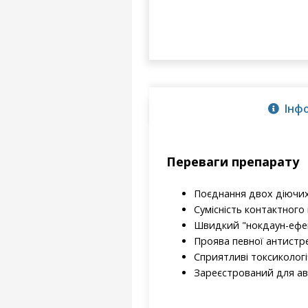
Інф
Переваги препарату
Поєднання двох діючих 
Сумісність контактного 
Швидкий "нокдаун-ефек
Проява певної антистре
Сприятливі токсикологі
Зареєстрований для аві