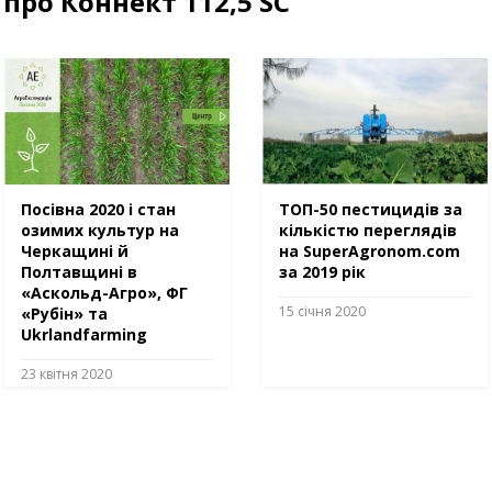
про Коннект 112,5 SC
Посівна 2020 і стан
ТОП-50 пестицидів за
озимих культур на
кількістю переглядів
Черкащині й
на SuperAgronom.com
Полтавщині в
за 2019 рік
«Аскольд-Агро», ФГ
15 січня 2020
«Рубін» та
Ukrlandfarming
23 квітня 2020