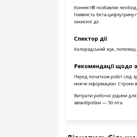
Коннект® позбавляє необхідн
Наявність бета-цифлутрину г
захисної дії.
Спектор дії
Колорадський жук, попелиці
Рекомендації щодо з
Перед початком робіт слід з
нижче інформацією. Строки в
Витрати робочої рідини для
авіаобробки — 50 л/га.