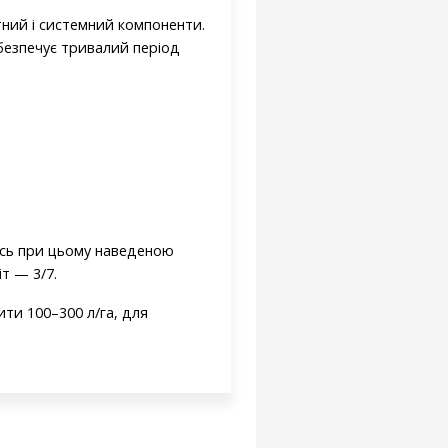
тний і системний компоненти.
безпечує тривалий період
ись при цьому наведеною
т — 3/7.
ти 100–300 л/га, для