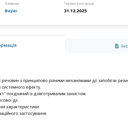
Заявник
Термін реєстрації
Bayer
31.12.2025
ормація
Ін
речовин з принципово різними механізмами дії запобігає рези
і системного ефекту.
т" поєднаний із довготривалим захистом.
сової дії.
чні характеристики.
аційного застосування.