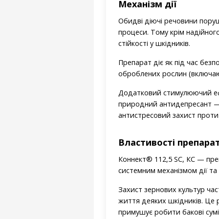
Механізм дії
Обидві діючі речовини поруш
процеси. Тому крім надійног
стійкості у шкідників.
Препарат діє як під час без
оброблених рослин (включаю
Додатковий стимулюючий ефек
природний антидепресант —
антистресовий захист проти
Властивості препара
Коннект® 112,5 SC, КС — преп
системним механізмом дії та 
Захист зернових культур час
життя деяких шкідників. Це 
примушує робити бакові сум