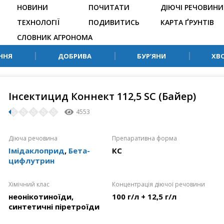
НОВИНИ
ПОЧИТАТИ
ДІЮЧІ РЕЧОВИНИ
ТЕХНОЛОГІЇ
ПОДИВИТИСЬ
КАРТА ҐРУНТІВ
СЛОВНИК АГРОНОМА
ННЯ
ДОБРИВА
БУР’ЯНИ
ХВ
Інсектицид Коннект 112,5 SC (Байер)
4553
Діюча речовина
Препаративна форма
Імідаклоприд
,
Бета-
КС
цифлутрин
Хімічний клас
Концентрація діючої речовини
неонікотиноїди,
100 г/л + 12,5 г/л
синтетичні піретроїди