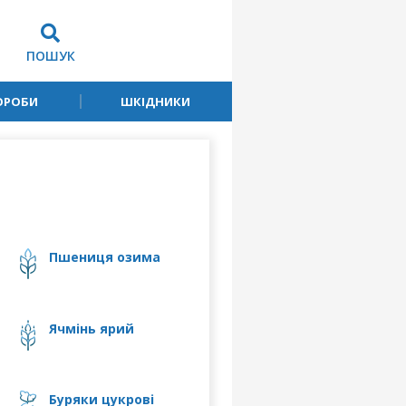
ПОШУК
ОРОБИ
ШКІДНИКИ
пшениця озима
ячмінь ярий
буряки цукрові