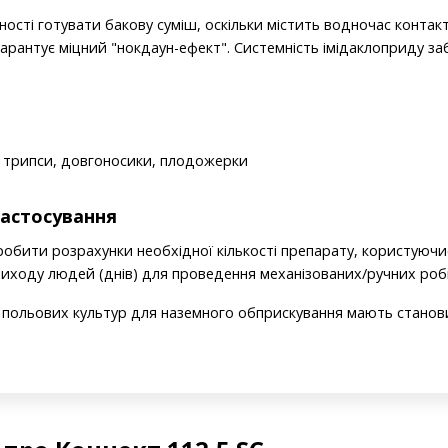
ості готувати бакову суміш, оскільки містить водночас контак
арантує міцний "нокдаун-ефект". Системність імідаклоприду за
, трипси, довгоносики, плодожерки
астосування
робити розрахунки необхідної кількості препарату, користуюч
иходу людей (днів) для проведення механізованих/ручних робі
 польових культур для наземного обприскування мають станови