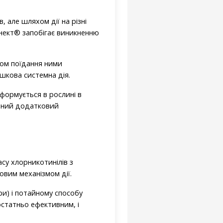
 але шляхом дії на різні
ннект® запобігає виникненню
хом поїдання ними
шкова системна дія.
формується в рослині в
вний додатковий
асу хлорникотинілів з
овим механізмом дії.
и) і потайному способу
статньо ефективним, і