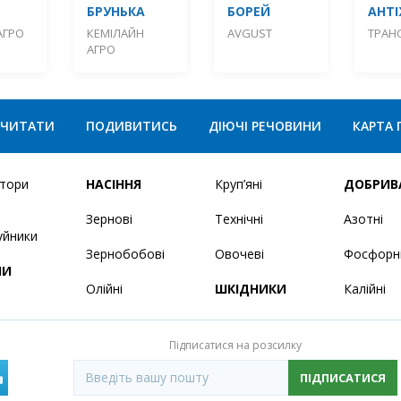
БРУНЬКА
БОРЕЙ
АНТ
АГРО
КЕМІЛАЙН
AVGUST
ТРАНС
АГРО
ЧИТАТИ
ПОДИВИТИСЬ
ДІЮЧІ РЕЧОВИНИ
КАРТА 
ятори
НАСІННЯ
Круп’яні
ДОБРИВ
Зернові
Технічні
Азотні
уйники
Зернобобові
Овочеві
Фосфорн
НИ
Олійні
ШКІДНИКИ
Калійні
Підписатися на розсилку
ПІДПИСАТИСЯ