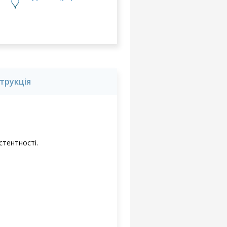
струкція
стентності.