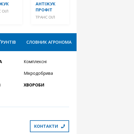
ІЖУК
АНТІЖУК
ПРОФІТ
 ОІЛ
ТРАНС ОІЛ
ҐРУНТІВ
СЛОВНИК АГРОНОМА
А
Комплексні
Мікродобрива
і
ХВОРОБИ
КОНТАКТИ