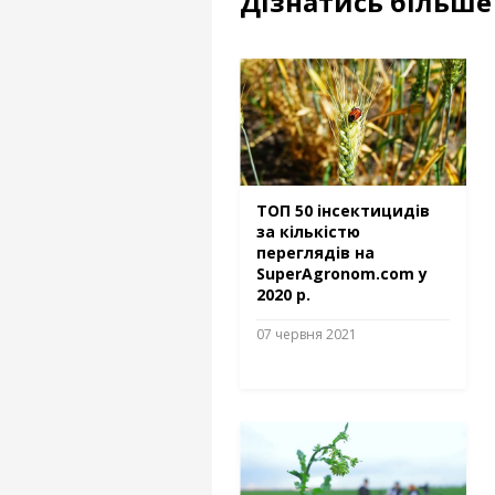
Дізнатись більше 
ТОП 50 інсектицидів
за кількістю
переглядів на
SuperAgronom.com у
2020 р.
07 червня 2021