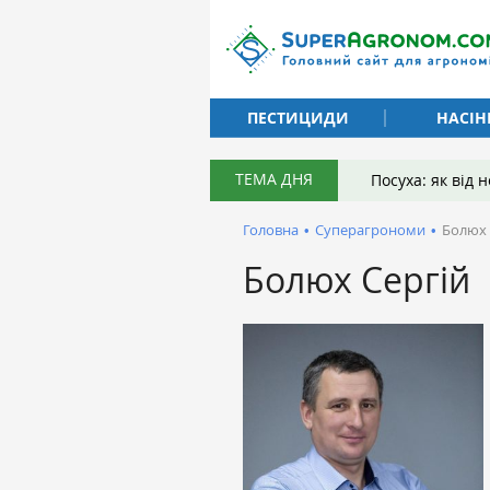
ПЕСТИЦИДИ
НАСІН
ТЕМА ДНЯ
Посуха: як від
Головна
•
Суперагрономи
•
Болюх 
Болюх Сергій