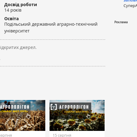
запов
Досвід роботи
СуперА
14 років
Освіта
Подільський державний аграрно-технічний
університет
відкритих джерел.
.
серпня
15 серпня