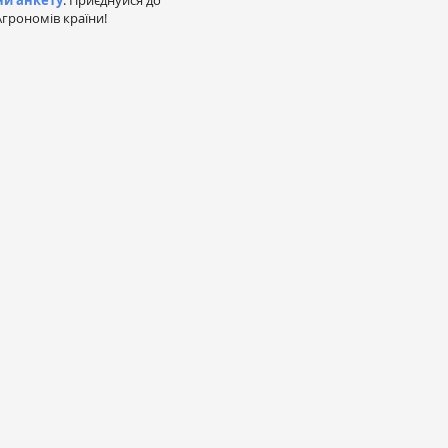
ни анкету
. Приєднуйся до
грономів країни!