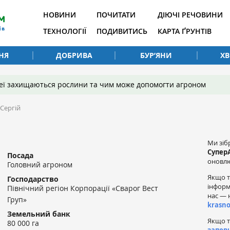
НОВИНИ
ПОЧИТАТИ
ДІЮЧІ РЕЧОВИНИ
ТЕХНОЛОГІЇ
ПОДИВИТИСЬ
КАРТА ҐРУНТІВ
НЯ
ДОБРИВА
БУР’ЯНИ
Х
 неї захищаються рослини та чим може допомогти агроном
Сергій
Ми зіб
Супер
Посада
оновлю
Головний агроном
Якщо т
Господарство
інформ
Північний регіон Корпорації «Сварог Вест
нас — 
Груп»
krasn
Земельний банк
Якщо т
80 000 га