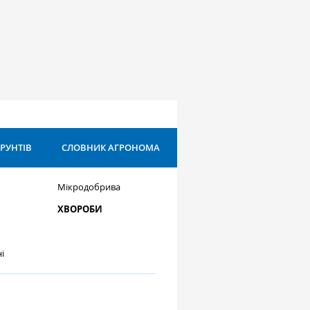
ҐРУНТІВ
СЛОВНИК АГРОНОМА
Мікродобрива
ХВОРОБИ
і