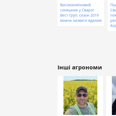
Високоолеїновий
Пш
соняшник у Сварог
Св
Вест Груп: сезон 2019
по
можна назвати вдалим
ре
Аг
Інші агрономи