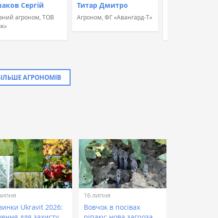
аков Сергій
Титар Дмитро
Швець Альон
вний агроном, ТОВ
Агроном, ФГ «Авангард-Т»
Агроном, Група к
к»
«УкрБіоЛенд»
БІЛЬШЕ АГРОНОМІВ
липня
16 липня
инки Ukravit 2026:
Вовчок в посівах
шення для захисту
ріпаку: нова загроза