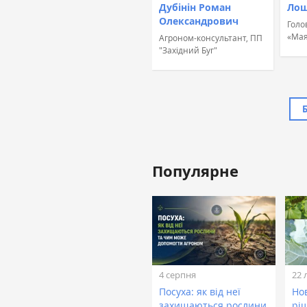
Дубінін Роман
Лош
Олександрович
Голо
«Мая
Агроном-консультант, ПП
"Західний Буг"
Популярне
Жовтан Назар
Лінійний агроном, ТОВ
«ТАС Агро Захід» (ТАС
Агро)
4 серпня
22 
Посуха: як від неї
Нов
захищаються рослини
рі