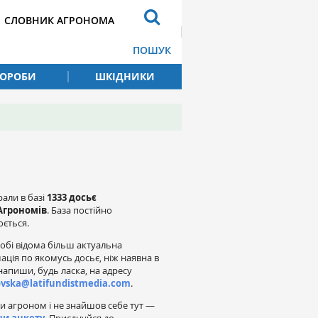
СЛОВНИК АГРОНОМА
ПОШУК
ВОРОБИ
ШКІДНИКИ
рали в базі
1333 досьє
Агрономів
. База постійно
ється.
обі відома більш актуальна
ація по якомусь досьє, ніж наявна в
напиши, будь ласка, на адресу
ovska@latifundistmedia.com
.
и агроном і не знайшов себе тут —