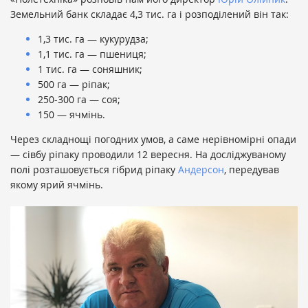
Земельний банк складає 4,3 тис. га і розподілений він так:
1,3 тис. га — кукурудза;
1,1 тис. га — пшениця;
1 тис. га — соняшник;
500 га — ріпак;
250-300 га — соя;
150 — ячмінь.
Через складнощі погодних умов, а саме нерівномірні опади
— сівбу ріпаку проводили 12 вересня. На досліджуваному
полі розташовується гібрид ріпаку
Андерсон
, передував
якому ярий ячмінь.