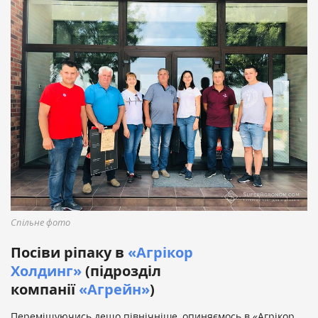
Спільне фото
Посіви ріпаку в
«Агрікор
Холдинг»
(підрозділ
компанії
«Aгрейн»
)
Переміщуючись дещо північніше, опиняємось в «Агрікор