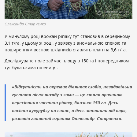
Олексaндр Стaрченко
У минулому році врожай ріпаку тут становив в середньому
3,1 т/га, у цьому ж році, у зв’язку з аномальною спекою та
поширенням весною шкідників ставлять план на 3,6 т/га.
Досліджуване поле займає площу в 150 га і попередником
тут була озима пшениця.
«Відсутність на окремих ділянках сходів, незадовільна
густота після виходу з зими — це стало причиною
пересівання частини ріпаку, близько 150 га. Десь
посіяли кукурудзу на силос, а десь залишили під пар», —
розповів головний агроном Олександр Старченко.