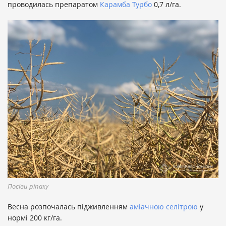
проводилась препаратом
Карамба Турбо
0,7 л/га.
Посіви ріпaку
Весна розпочалась підживленням
аміачною селітрою
у
нормі 200 кг/га.