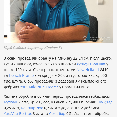
Юрій Олійник, директор «Спрінт-К»
З осені проводили оранку на глибину 22-24 см, після цього,
культивацію одночасно з якою вносили
сульфат магнію
у
нормі 150 кг/га. Сіяли ріпак агрегатами
New Holland
8410
та
Horsch Pronto
з міжряддям 20 см і густотою висіву 500
тис. шт/га. Сівбу проводили з додаванням комплексного
добрива
Yara Mila NPK 16:27:7
у нормі 100 кг/га.
Хімічна обробка в осінній період проводилась гербіцидом
Бутізан
2 л/га, крім цього, у баковій суміші вносили
Гуміфілд
0,25 л/га,
Канонір Дуо
0,7 л/га з додаванням добрива
YaraVita Bortrac
3 л/га та
Солюбор
0,5 л/га. І третя обробка