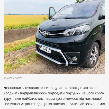
Toyota Proace
Дізнавшись технологію вирощування ріпаку в «Агрікор
Холдинг» відправляємось підводити підсумки нашого кроп-
туру. І вже найближчим часом зустрінемось під час нашої
наступної АгроЕкспедиції по пшениці. Залишайтесь з нами!