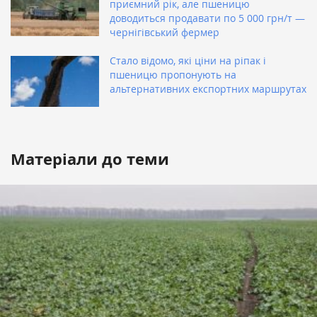
приємний рік, але пшеницю
доводиться продавати по 5 000 грн/т —
чернігівський фермер
Стало відомо, які ціни на ріпак і
пшеницю пропонують на
альтернативних експортних маршрутах
Матеріали до теми