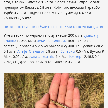
л/га, а також Липосам 0,5 л/га. Через 2 тижні спрацювали
препаратом Баккард
0,8 л/га. Крім того вносили Карамбо
Турбо 0,7 л/га, Спідфол Бор 0,5 кг/га, Гуміфілд 0,4 л/га,
Коннект 0, 5 л/га.
Читaти по темі: Не забули про ріпак? Ми можемо нагадати!
Уже з весни по мерзло-талому внесли 200 кг/га
сульфату
амонію
та 300 кг/га
аміачної селітри.
Після відновлення
вегетації провели обробку баковою сумішшю Гумівіт Аміно
0,4 л/га,
Альфа-Стандарт
0,8 л/га і
Суперкіл
0,6 л/га, Вуксал Р
Макс 0,05 л/га,
сульфат магнію
1 кг/га,
Фолікер
12:46:8 0,4
кг/га, Спідфол Бор 0,3 л/га та Липосам 0,2 л/га.