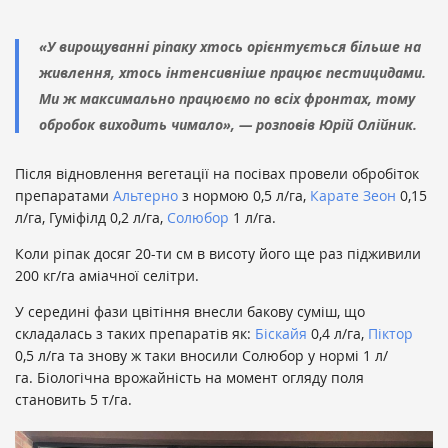
«У вирощуванні ріпаку хтось орієнтується більше на
живлення, хтось інтенсивніше працює пестицидами.
Ми ж максимально працюємо по всіх фронтах, тому
обробок виходить чимало», — розповів Юрій Олійник.
Після відновлення вегетації на посівах провели обробіток
препаратами
Альтерно
з нормою 0,5 л/га,
Карате Зеон
0,15
л/га, Гуміфілд 0,2 л/га,
Солюбор
1 л/га.
Коли ріпак досяг 20-ти см в висоту його ще раз підживили
200 кг/га аміачної селітри.
У середині фaзи цвітіння внесли бакову суміш, що
складалась з таких препаратів як:
Біскайя
0,4 л/га,
Піктор
0,5 л/га та знову ж таки вносили Солюбор у нормі 1 л/
га.
Біологічна врожайність на момент огляду поля
становить 5 т/га.