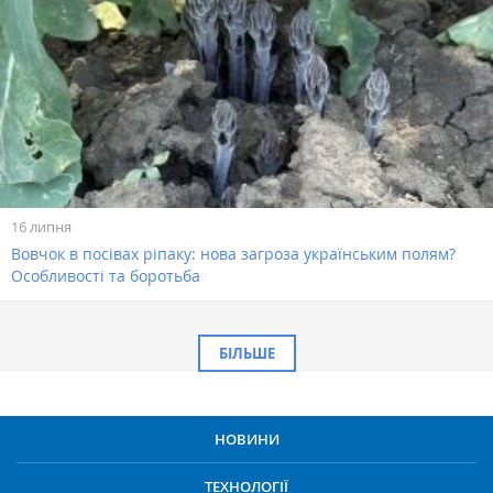
16 липня
Вовчок в посівах ріпаку: нова загроза українським полям?
Особливості та боротьба
БІЛЬШЕ
НОВИНИ
ТЕХНОЛОГІЇ