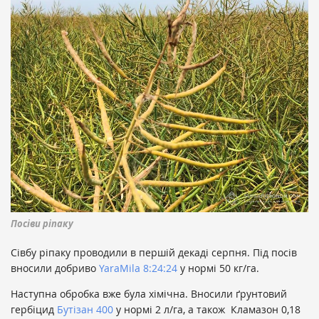
Посіви ріпaку
Сівбу ріпаку проводили в першій декаді серпня. Під посів
вносили добриво
YaraMila 8:24:24
у нормі 50 кг/га.
Наступна обробка вже була хімічна. Вносили ґрунтовий
гербіцид
Бутізан 400
у нормі 2 л/га, а також Кламазон 0,18