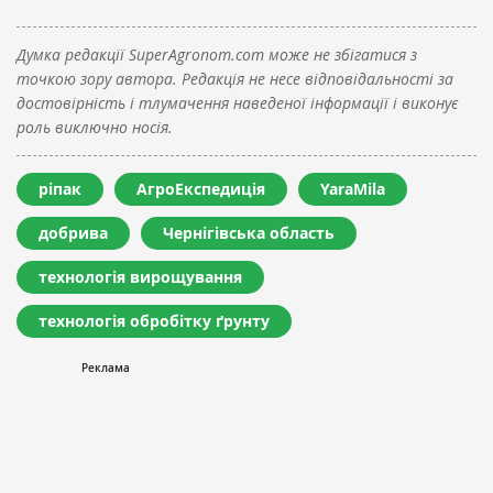
Думка редакції SuperAgronom.com може не збігатися з
точкою зору автора. Редакція не несе відповідальності за
достовірність і тлумачення наведеної інформації і виконує
роль виключно носія.
ріпак
АгроЕкспедиція
YaraMila
добрива
Чернігівська область
технологія вирощування
технологія обробітку ґрунту