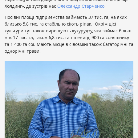
Холдинг», де зустрів нас
Олександр Старченко
.
Посівні площі підприємства займають 37 тис. га, на яких
близько 5,8 тис. га стабільно сіють ріпак. Окрім цієї
культури тут також вирощують кукурудзу, яка займає більш
ніж 17 тис. га, також 6,8 тис. га пшениці, 900 га соняшнику
та 1 400 гa сої. Мають місце в сівозміні також багаторічні та
однорічні трави.