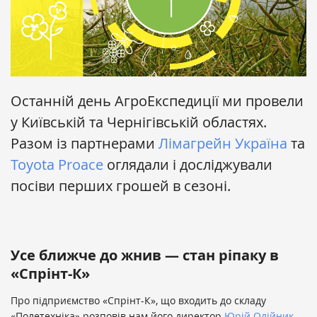
Останній день АгроЕкспедиції ми провели
у Київській та Чернігівській областях.
Разом із пaртнерaми
Лімaгрейн Укрaїнa
та
Toyota Proace
оглядали і досліджували
посіви перших грошей в сезоні.
Усе ближче до жнив — стан ріпаку в
«Спрінт-К»
Про підприємство «Спрінт-К», що входить до складу
«Полетехніка» розповів нам його директор
Юрій Олійник
.