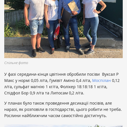
Спільне фото
У фазі середини-кінця цвітіння обробили посіви Вуксал Р
Макс у нормі 0,05 л/га, Гумівіт Аміно 0,4 л/га,
Моспілан
0,12
л/га, сульфат магнію 1 кг/га, Фолікер 18:18:18 1 кг/га,
Спідфол Бор 0,9 л/га та Липосам 0,2 л/га.
У планах було також проведення десикації посівів, але
наразі, як розповіли в господарстві, цього робити не треба.
Рослини найближчим часом самостійно достигнуть.