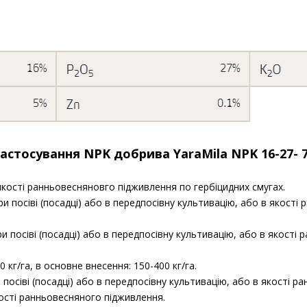
стосування NPK добрива YaraMila NPK 16-27- 7
 якості ранньовесняновго підживлення по гербіцидних смугах.
при посіві (посадці) або в передпосівну культивацію, або в якост
ри посіві (посадці) або в передпосівну культивацію, або в якості
50 кг/га, в основне внесення: 150-400 кг/га.
ри посіві (посадці) або в передпосівну культивацію, або в якості 
кості ранньовесняного підживлення.