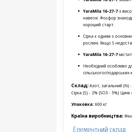
YaraMila 16-27-7
з висо
навесні. Фосфор
знаход
хороший старт.
Сірка є одним з основни
рослині. Якщо S недост
YaraMila 16-27-7
містит
Необхідний особливо дл
сільськогосподарських 
Склад:
Азот, загальний (N) 
Сірка (S) - 2% (SO3 - 5%) Цинк 
Упаковка:
600 кг
Країна виробництва:
Фін