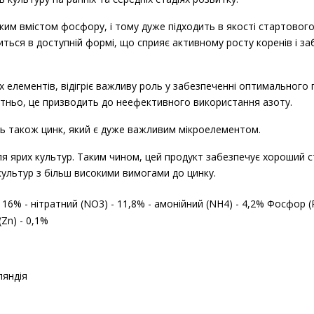
ким вмістом фосфору, і тому дуже підходить в якості стартовог
иться в доступній формі, що сприяє активному росту коренів і 
х елементів, відігріє важливу роль у забезпеченні оптимального
атньо, це призводить до неефективного
використання азоту.
ь також цинк, який є дуже важливим мікроелементом.
я ярих культур. Таким чином, цей продукт забезпечує хороший с
культур з більш високими вимогами до цинку.
- 16% - нітратний (NO3) - 11,8% - амонійний (NH4) - 4,2% Фосфор (
(Zn) - 0,1%
ляндія