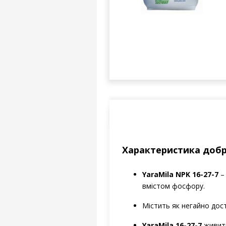
Характеристика добр
YaraMila NPK 16-27-7
– 
вмістом фосфору.
Містить як негайно дост
YaraMila 16-27-7
живить