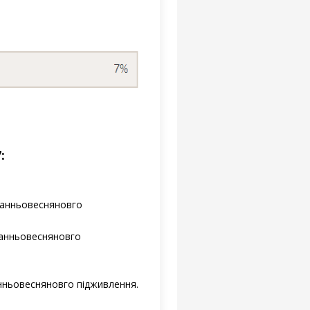
:
і ранньовесняновго
 ранньовесняновго
ранньовесняновго підживлення.