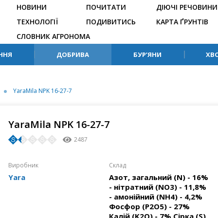
НОВИНИ
ПОЧИТАТИ
ДІЮЧІ РЕЧОВИНИ
ТЕХНОЛОГІЇ
ПОДИВИТИСЬ
КАРТА ҐРУНТІВ
СЛОВНИК АГРОНОМА
ННЯ
ДОБРИВА
БУР’ЯНИ
ХВ
YaraMila NPK 16-27-7
YaraMila NPK 16-27-7
2487
Виробник
Склaд
Yara
Азот, загальний (N) - 16%
- нітратний (NO3) - 11,8%
- амонійний (NH4) - 4,2%
Фосфор (P2O5) - 27%
Калiй (K2O) - 7% Сірка (S)