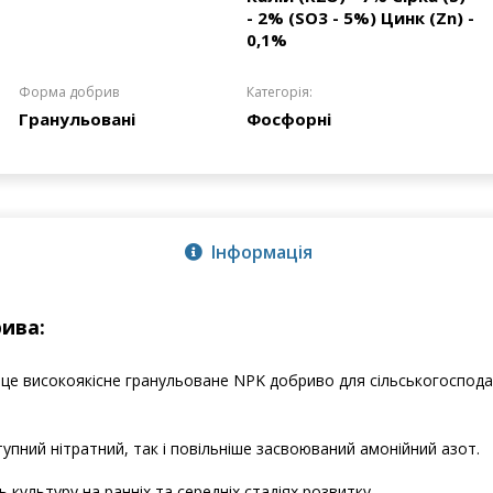
- 2% (SO3 - 5%) Цинк (Zn) -
0,1%
Формa добрив
Категорія:
Гранульовані
Фосфорні
Інформація
ива:
це високоякісне гранульоване NPK добриво для сільськогоспода
упний нітратний, так і повільніше засвоюваний амонійний азот.
 культуру на ранніх та середніх стадіях розвитку.