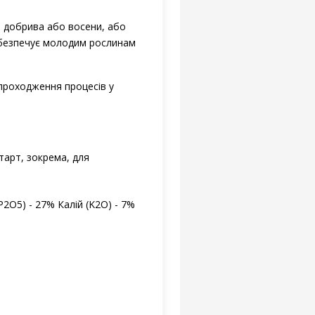
о добрива або восени, або
забезпечує молодим рослинам
 проходження процесів у
тарт, зокрема, для
P2O5) - 27% Калiй (K2O) - 7%