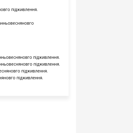
новго підживлення.
 ранньовесняновго
ранньовесняновго підживлення.
ранньовесняновго підживлення.
весняновго підживлення.
сняновго підживлення.