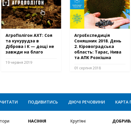
АгроПолігон АХТ: Соя
АгроЕкспедиція
та кукурудза в
Соняшник 2018. День
Діброва і К — дощі не
2. Кіровоградська
завжди на благо
область: Тарас, Нива
та АПК Розкішна
19 червня 2019
01 серпня 2018
ЧИТАТИ
ПОДИВИТИСЬ
ДІЮЧІ РЕЧОВИНИ
КАРТА 
ятори
НАСІННЯ
Круп’яні
ДОБРИВ