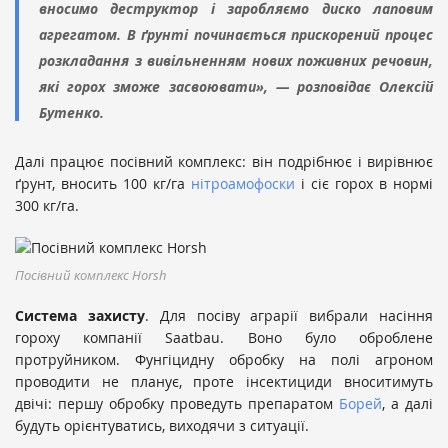
вносимо деструктор і заробляємо диско лаповим
агрегатом. В ґрунті починається прискорений процес
розкладання з вивільненням нових поживних речовин,
які горох зможе засвоювати», — розповідає Олексій
Бутенко.
Далі працює посівний комплекс: він подрібнює і вирівнює
ґрунт, вносить 100 кг/га
нітроамофоски
і сіє горох в нормі
300 кг/га.
Посівний комплекс Horsh
Система захисту
. Для посіву аграрії вибрали насіння
гороху компанії Saatbau. Воно було оброблене
протруйником. Фунгіцидну обробку на полі агроном
проводити не планує, проте інсектициди вноситимуть
двічі: першу обробку проведуть препаратом
Борей
, а далі
будуть орієнтуватись, виходячи з ситуації.