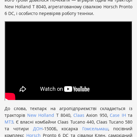
New Holland T 8040, агрегатованому сівалкою Horsch Pronto
6 DC, і особисто перевіряв роботу техніки.
До слова, техпарк на агропідприємстві складається із
тракторів
New Holland
T 8040,
Claas
Axion 950,
Case IH
та
МТЗ
. Є власні комбайни Claas Tucano 440, Claas Tucano 580
та чотири
ДОН
-1500Б, косарка
Гомсельмаш
, посівний
комплекс
Horsch
Pronto 6 DC та сівалки Клен, самохідний