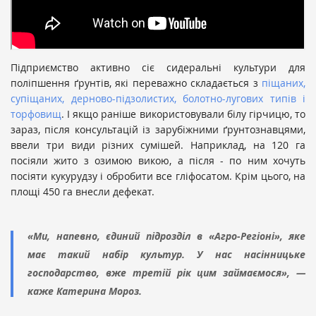
Підприємство активно сіє сидеральні культури для
поліпшення ґрунтів, які переважно складається з
піщаних,
супіщаних, дерново-підзолистих, болотно-лугових типів і
торфовищ
. І якщо раніше використовували білу гірчицю, то
зараз, після консультацій із зарубіжними ґрунтознавцями,
ввели три види різних сумішей. Наприклад, на 120 га
посіяли жито з озимою викою, а після - по ним хочуть
посіяти кукурудзу і обробити все гліфосатом. Крім цього, на
площі 450 га внесли дефекат.
«Ми, напевно, єдиний підрозділ в «Агро-Регіоні», яке
має такий набір культур. У нас насінницьке
господарство, вже третій рік цим займаємося», —
каже Катерина Мороз.