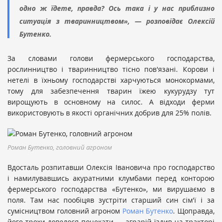
одно ж їдете, правда? Ось така і у нас приблизно
ситуація з тваринництвом», — розповідає Олексій
Бутенко.
За словами голови фермерського господарства,
рослинництво і тваринництво тісно пов'язані. Корови і
нетелі в їхньому господарстві харчуються монокормами,
тому для забезпечення тварин їжею кукурудзу тут
вирощують в основному на силос. А відходи ферми
використовують в якості органічних добрив для 25% полів.
Роман Бутенко, головний агроном
Вдосталь розпитавши Олексія Івановича про господарство
і намилувавшись акуратними клумбами перед конторою
фермерського господарства «Бутенко», ми вирушаємо в
поля. Там нас пообіцяв зустріти старший син сім'ї і за
сумісництвом головний агроном
Роман Бутенко
. Щоправда,
його трохи довелося почекати — аграрій їздив на тракторі