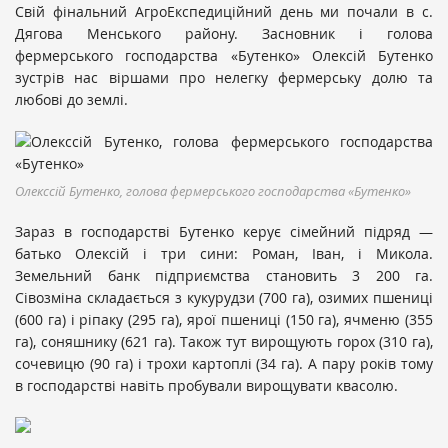
Свій фінальний АгроЕкспедиційний день ми почали в с.
Дягова Менського району. Засновник і голова
фермерського господарства «Бутенко» Олексій Бутенко
зустрів нас віршами про нелегку фермерську долю та
любові до землі.
Олекссій Бутенко, голова фермерського господарства «Бутенко»
Зараз в господарстві Бутенко керує сімейний підряд —
батько Олексій і три сини: Роман, Іван, і Микола.
Земельний банк підприємства становить 3 200 га.
Сівозміна складається з кукурудзи (700 га), озимих пшениці
(600 га) і ріпаку (295 га), ярої пшениці (150 га), ячменю (355
га), соняшнику (621 га). Також тут вирощують горох (310 га),
сочевицю (90 га) і трохи картоплі (34 га). А пару років тому
в господарстві навіть пробували вирощувати квасолю.