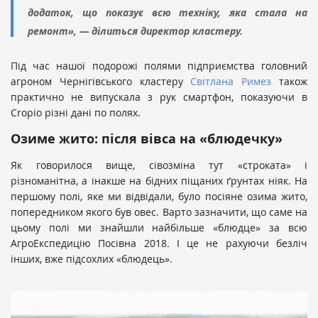
додаток, що показує всю техніку, яка стала на
ремонт», — ділиться директор кластеру.
Під час нашої подорожі полями підприємства головний
агроном Чернігівського кластеру
Світлана Римез
також
практично не випускала з рук смартфон, показуючи в
Cropio різні дані по полях.
Озиме жито: після вівса на «блюдечку»
Як говорилося вище, сівозміна тут «строката» і
різноманітна, а інакше на бідних піщаних ґрунтах ніяк. На
першому полі, яке ми відвідали, було посіяне озима жито,
попередником якого був овес. Варто зазначити, що саме на
цьому полі ми знайшли найбільше «блюдце» за всю
АгроЕкспедицію Посівна 2018. І це не рахуючи безліч
інших, вже підсохлих «блюдець».