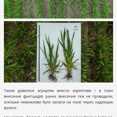
Також довелося аграріям внести корективи і в план
внесення фунгіцидів: раннє внесення теж не проводили,
оскільки неможливо було заїхати на поле через надлишок
вологи.