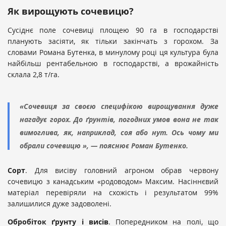
Як вирощують сочевицю?
Сусіднє поле сочевиці площею 90 га в господарстві
планують засіяти, як тільки закінчать з горохом. За
словами Романа Бутенка, в минулому році ця культура була
найбільш рентабельною в господарстві, а врожайність
склала 2,8 т/га.
«Сочевиця за своєю специфікою вирощування дуже
нагадує горох. До ґрунтів, погодних умов вона не так
вимоглива, як, наприклад, соя або нут. Ось чому ми
обрали сочевицю », — пояснює Роман Бутенко.
Сорт
. Для висіву головний агроном обрав червону
сочевицю з канадським «родоводом» Максим. Насіннєвий
матеріал перевіряли на схожість і результатом 99%
залишилися дуже задоволені.
Обробіток ґрунту і висів
. Попередником на полі, що