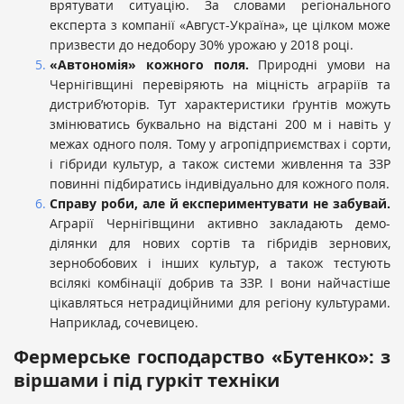
врятувати ситуацію. За словами регіонального
експерта з компанії «Август-Україна», це цілком може
призвести до недобору 30% урожаю у 2018 році.
«Автономія» кожного поля.
Природні умови на
Чернігівщині перевіряють на міцність аграріїв та
дистриб’юторів. Тут характеристики ґрунтів можуть
змінюватись буквально на відстані 200 м і навіть у
межах одного поля. Тому у агропідприємствах і сорти,
і гібриди культур, а також системи живлення та ЗЗР
повинні підбиратись індивідуально для кожного поля.
Справу роби, але й експериментувати не забувай.
Аграрії Чернігівщини активно закладають демо-
ділянки для нових сортів та гібридів зернових,
зернобобових і інших культур, а також тестують
всілякі комбінації добрив та ЗЗР. І вони найчастіше
цікавляться нетрадиційними для регіону культурами.
Наприклад, сочевицею.
Фермерське господарство «Бутенко»: з
віршами і під гуркіт техніки