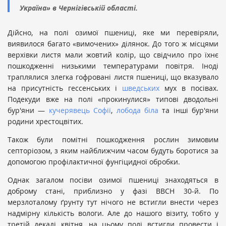
Україна» в Чернігівській області.
Дійсно, на полі озимої пшениці, яке ми перевіряли,
виявилося багато «вимочених» ділянок. До того ж місцями
верхівки листя мали жовтий колір, що свідчило про їхнє
пошкодженні низькими температурами повітря. Іноді
траплялися злегка гофровані листя пшениці, що вказувало
на присутність гессенських і
шведських
мух в посівах.
Подекуди вже на полі «прокинулися» типові дводольні
бур'яни —
кучерявець Софії
,
лобода біла
та інші бур'яни
родини хрестоцвітих.
Також були помітні пошкодження рослин зимовим
септоріозом, з яким найближчим часом будуть боротися за
допомогою профілактичної фунгіцидної обробки.
Однак загалом посіви озимої пшениці знаходяться в
доброму стані, приблизно у фазі ВВСН 30-й. По
мерзлоталому ґрунту тут нічого не встигли внести через
надмірну кількість вологи. Але до нашого візиту, тобто у
третій декаді квітня, на цьому полі встигли провести і