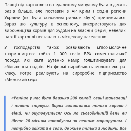
Площі під картоплею в недалекому минулому були в десять
разів більше, але поставки в АР Крим і східні регіони
України (які були основним ринком збуту) припинилися.
Зараз цю культуру, в основному, використовують для
виробництва кормів для худоби на власній фермі, невеликі
партії картоплі постачають місцевому населенню.
У господарстві також розвивають м'ясо-молочне
тваринництво: тобто 1 000 голів ВРХ симентальської
породи, які сім'я Бутенко намір голштинізувати для
збільшення надоїв. На фермі виробляють молоко екстра-
класу, котре реалізують на сироробне підприємство
«Менський сир».
«Раніше у нас було близько 200 коней, свині мангалиці
і навіть страуси. Зараз залишилися тільки корови і
вівці. Чи окуповується? Ось на сьогоднішній день ви
їдете 20-місним автобусом за певним маршрутом. І
потрібно заїхати в село, де живе тільки 3 людини. Все