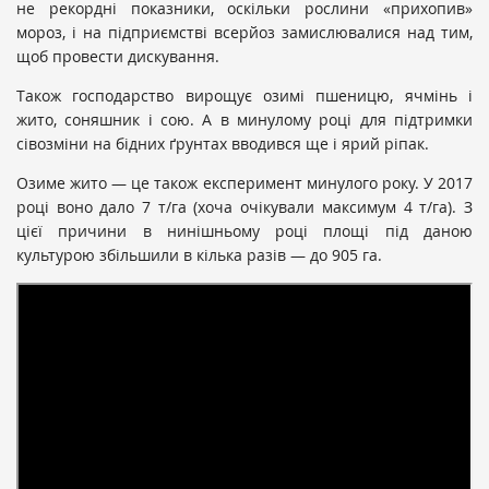
не рекордні показники, оскільки рослини «прихопив»
мороз, і на підприємстві всерйоз замислювалися над тим,
щоб провести дискування.
Також господарство вирощує озимі пшеницю, ячмінь і
жито, соняшник і сою. А в минулому році для підтримки
сівозміни на бідних ґрунтах вводився ще і ярий ріпак.
Озиме жито — це також експеримент минулого року. У 2017
році воно дало 7 т/га (хоча очікували максимум 4 т/га). З
цієї причини в нинішньому році площі під даною
культурою збільшили в кілька разів — до 905 га.