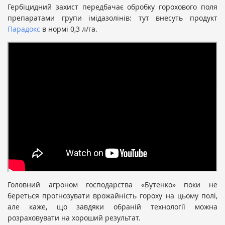
Гербіцидний захист передбачає обробку горохового поля
препаратами групи імідазолінів: тут внесуть продукт
Парадокс
в нормі 0,3 л/га.
«Зазвичай кожен аграрій і господарство — унікальні.
Але будь-які технології, що у них застосовуються,
повинні враховувати важливі фактори: не економити
на захисті та організувати живлення рослин на
високому рівні», — коментує Григорій Даниленко,
регіональний представник компанії «Август-Україна»
в Чернігівській області.
Головний агроном господарства «Бутенко» поки не
береться прогнозувати врожайність гороху на цьому полі,
але каже, що завдяки обраній технології можна
розраховувати на хороший результат.