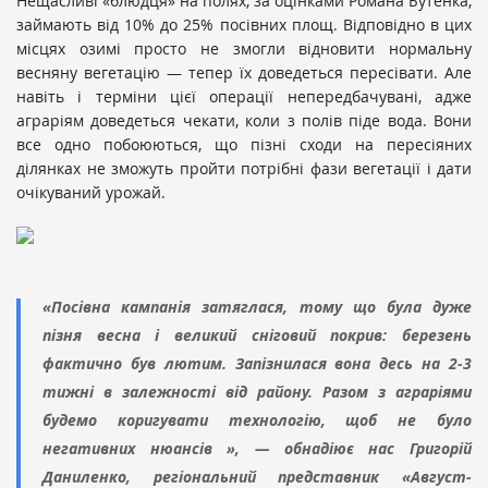
Нещасливі «блюдця» на полях, за оцінками Романа Бутенка,
займають від 10% до 25% посівних площ. Відповідно в цих
місцях озимі просто не змогли відновити нормальну
весняну вегетацію — тепер їх доведеться пересівати. Але
навіть і терміни цієї операції непередбачувані, адже
аграріям доведеться чекати, коли з полів піде вода. Вони
все одно побоюються, що пізні сходи на пересіяних
ділянках не зможуть пройти потрібні фази вегетації і дати
очікуваний урожай.
«Посівна кампанія затяглася, тому що була дуже
пізня весна і великий сніговий покрив: березень
фактично був лютим. Запізнилася вона десь на 2-3
тижні в залежності від району. Разом з аграріями
будемо коригувати технологію, щоб не було
негативних нюансів », — обнадіює нас Григорій
Даниленко, регіональний представник «Август-