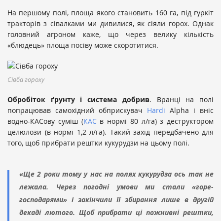
На першому полі, площа якого становить 160 га, під гуркіт
тракторів з сівалками ми дивилися, як сіяли горох. Однак
головний агроном каже, що через велику кількість
«блюдець» площа посіву може скоротитися.
Сівба гороху
Обробіток ґрунту і система добрив
. Вранці на полі
попрацював самохідний обприскувач
Hardi
Alpha і вніс
водно-КАСову суміш (
КАС
в нормі 80 л/га) з деструктором
целюлози (в нормі 1,2 л/га). Такий захід передбачено для
того, щоб прибрати рештки кукурудзи на цьому полі.
«Ще 2 роки тому у нас на полях кукурудза ось так не
лежала. Через погодні умови ми стали «горе-
господарями» і закінчили її збирання лише в другій
декаді лютого. Щоб прибрати ці пожнивні рештки,