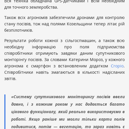
Вся техніка обладнана GPS-датчиками і всім необхідним
для точного землеробства.
Також всіх агрономів забезпечили дронами для контролю
стану посівів, тож над полями Козельщини тепер літає рій
безпілотників.
Результати роботи кожної з сільгоспмашин, а також всю
необхідну інформацію про поля підприємства
співробітники отримують завдяки даним супутникового
монторінгу посівів. За словами Катерини Мороз, у кожного
агронома є смартфон з встановленим додатком
Cropio
.
Співробітники навіть змагаються в кількості надісланих
звітів.
«Систему супутникового моніторингу посівів ввели
давно, і з кожним роком у нас додається багато
цікавого функціоналу, який реально використовуємо в
роботі. Якщо раніше ми могли тільки карти полів
подивитися, потім — вегетацію, то зараз навіть є