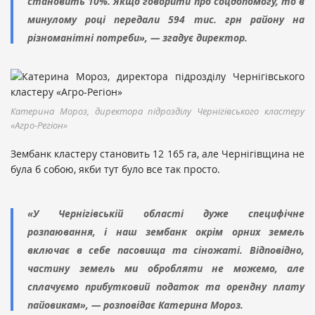
становить 10%. Якщо говорити про соцдопомогу, то в
минулому році передали 594 тис. грн району на
різноманітні потреби», — згадує директор.
Катерина Мороз, директора підрозділу Чернігівського кластеру
«Агро-Регіон»
Зембанк кластеру становить 12 165 га, але Чернігівщина не
була б собою, якби тут було все так просто.
«У Чернігівській області дуже специфічне
розпаювання, і наш зембанк окрім орних земель
включає в себе пасовища та сіножаті. Відповідно,
частину земель ми обробляти не можемо, але
сплачуємо прибутковий податок та орендну плату
пайовикам», — розповідає Катерина Мороз.