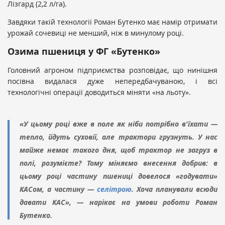
Лізгард (2,2 л/га).
Завдяки такій технології Роман Бутенко має намір отримати
урожай сочевиці не менший, ніж в минулому році.
Озима пшениця у ФГ «Бутенко»
Головний агроном підприємства розповідає, що нинішня
посівна видалася дуже непередбачуваною, і всі
технологічні операції доводиться міняти «на льоту».
«У цьому році вже в поле як ніби потрібно в'їхати —
тепло, йдуть суховії, але трактори грузнуть. У нас
майже немає такого дня, щоб трактор не загруз в
полі, розумієте? Тому міняємо внесення добрив: в
цьому році частину пшениці довелося «годувати»
КАСом, а частину —
селітрою
. Хоча планували всюди
давати КАС», — нарікає на умови роботи Роман
Бутенко.