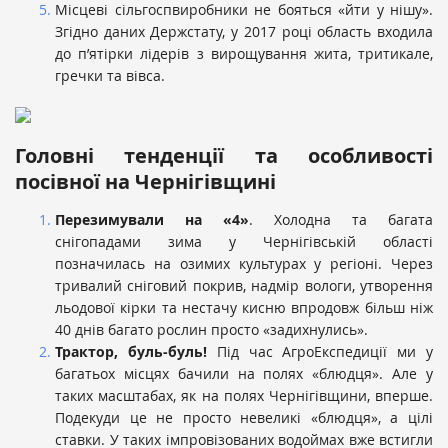
Місцеві сільгоспвиробники не бояться «йти у нішу».
Згідно даних Держстату, у 2017 році область входила
до п’ятірки лідерів з вирощування жита, тритикале,
гречки та вівса.
Головні тенденції та особливості
посівної на Чернігівщині
Перезимували на «4»
. Холодна та багата
снігопадами зима у Чернігівській області
позначилась на озимих культурах у регіоні. Через
тривалий сніговий покрив, надмір вологи, утворення
льодової кірки та нестачу кисню впродовж більш ніж
40 днів багато рослин просто «задихнулись».
Трактор, буль-буль!
Під час АгроЕкспедиції ми у
багатьох місцях бачили на полях «блюдця». Але у
таких масштабах, як на полях Чернігівщини, вперше.
Подекуди це не просто невеликі «блюдця», а цілі
ставки. У таких імпровізованих водоймах вже встигли