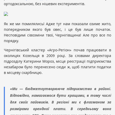
ортодоксальною, без нішевих експериментів.
Як же ми помилялись! Адже тут нам показали озиме жито,
попередником якого був овес, і це був лише початок.
Несповідимі сівозміни твої, Чернігівщина! Але про все по
порядку.
Чернігівський кластер «Агро-Регіон» почав працювати в
околицях Козельця в 2009 році. За словами директора
підрозділу Катерини Мороз, місце реєстрації підприємства
незабаром було перенесено сюди ж, щоб платити податки
в місцеву скарбницю.
«Ми — бюджетоутворююче підприємство в районі.
Відповідно, намагаємося бути кращими, в тому числі
для своїх пайовиків. В регіоні ми є флагманом за
розмірами орендної плати. В середньому вона