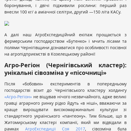
боронування, і двічі підживили рослини: перший раз
внесли 100 кг/ а аміачної селітри, другий —150 л/га КАСу.
А далі наш АгроЕкспедиційний екіпаж прощається з
фермерським господарством «Бутенко» і мчить лісами та
полями Чернігівщини дізнаватися про особливості посівної
на агропідприємстві в Козелецькому районі!
Агро-Регіон (Чернігівський кластер):
унікальні сівозміна у «пісочниці»
Після «бобових» експериментів в попередньому
господарстві візит до Чернігівського кластеру холдингу
«Агро-Регіон»
не віщував нічого незвичайного, адже великі
гравці аграрного ринку рідко йдуть «в ніші», вважаючи за
краще вирощувати високомаржинальні культури зі
стандартного українського «пантеону». Тим більше, що в
Житомирському кластері компанії, який ми відвідали в
рамках
АгроЕкспедиціі Соя 2017
, сівозміна була