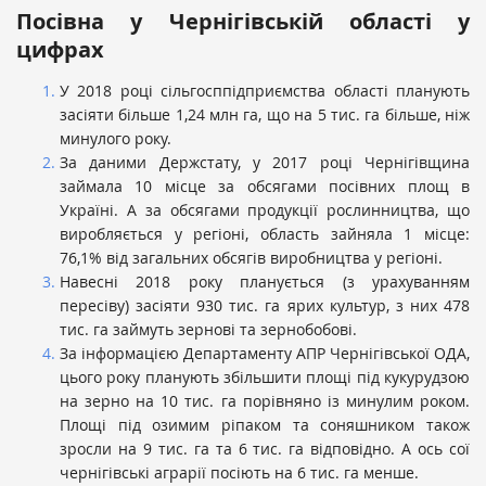
Посівна у Чернігівській області у
цифрах
У 2018 році сільгосппідприємства області планують
засіяти більше 1,24 млн га, що на 5 тис. га більше, ніж
минулого року.
За даними Держстату, у 2017 році Чернігівщина
займала 10 місце за обсягами посівних площ в
Україні. А за обсягами продукції рослинництва, що
виробляється у регіоні, область зайняла 1 місце:
76,1% від загальних обсягів виробництва у регіоні.
Навесні 2018 року планується (з урахуванням
пересіву) засіяти 930 тис. га ярих культур, з них 478
тис. га займуть зернові та зернобобові.
За інформацією Департаменту АПР Чернігівської ОДА,
цього року планують збільшити площі під кукурудзою
на зерно на 10 тис. га порівняно із минулим роком.
Площі під озимим ріпаком та соняшником також
зросли на 9 тис. га та 6 тис. га відповідно. А ось сої
чернігівські аграрії посіють на 6 тис. га менше.