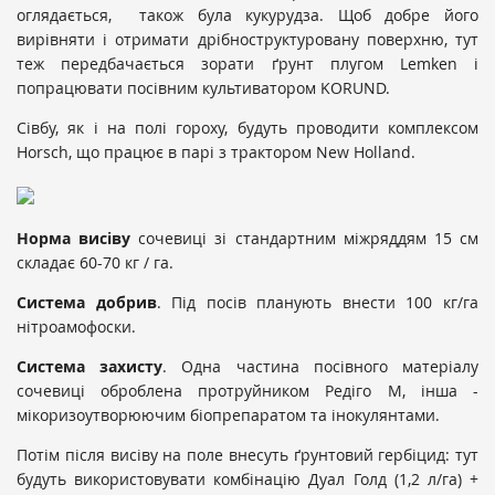
оглядається, також була кукурудза. Щоб добре його
вирівняти і отримати дрібноструктуровану поверхню, тут
теж передбачається зорати ґрунт плугом Lemken і
попрацювати посівним культиватором KORUND.
Сівбу, як і на полі гороху, будуть проводити комплексом
Horsch, що працює в парі з трактором New Holland.
Норма висіву
сочевиці зі стандартним міжряддям 15 см
складає 60-70 кг / га.
Система добрив
. Під посів планують внести 100 кг/га
нітроамофоски.
Система захисту
. Одна частина посівного матеріалу
сочевиці оброблена протруйником Редіго М, інша -
мікоризоутворюючим біопрепаратом та інокулянтами.
Потім після висіву на поле внесуть ґрунтовий гербіцид: тут
будуть використовувати комбінацію Дуал Голд (1,2 л/га) +