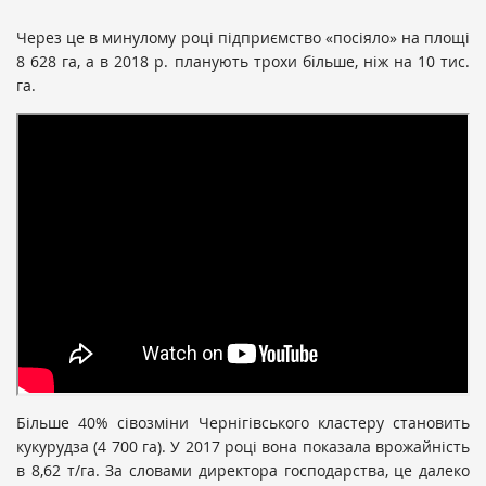
Через це в минулому році підприємство «посіяло» на площі
8 628 га, а в 2018 р. планують трохи більше, ніж на 10 тис.
га.
Більше 40% сівозміни Чернігівського кластеру становить
кукурудза (4 700 га). У 2017 році вона показала врожайність
в 8,62 т/га. За словами директора господарства, це далеко