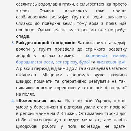
оселитись водоплавні птахи, а сільгосптехніка просто
«тоне». Фахівці пояснюють таке явище
особливостями рельєфу: ґрунтові води залягають
близько до поверхні землі, тому вода з полів йде
повільно. Однак зелена маса рослин вже потребує
опадів.
Рай для хвороб і шкідників.
Затяжна зима та надмір
вологи у ґрунті призвели до стрімкого розвитку
хвороб у посівах озимих —
кореневих гнилей
,
борошнистої роси
,
септоріозу
,
бурої
та
листкової іржі
.
А різкий перехід від зими до літа активізував багатьох
шкідників. Місцевим агрономам дуже важливо
швидко помічати та оперативно реагувати на такі
виклики, вносячи корективи у технологічні операції
на полях.
«Божевільна» весна.
Як і по всій Україні, погоні
умови у березні-квітні відтермінували старт посівної
в регіоні майже на 2-3 тижні. Оптимальні строки для
сівби сільгоспкультур швидко минають, але навіть
цілодобові роботи у полі вочевидь не здатні