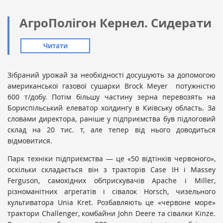
АгроПолігон Кернел. Сидерати
Читати
Зібраний урожай за необхідності досушують за допомогою
американської газової сушарки Brock Meyer потужністю
600 т/добу. Потім більшу частину зерна перевозять на
Бориспільський елеватор холдингу в Київську область. За
словами директора, раніше у підприємства був підлоговий
склад на 20 тис. т, але тепер від нього доводиться
відмовитися.
Парк техніки підприємства — це «50 відтінків червоного»,
оскільки складається він з тракторів Case IH і Massey
Ferguson, самохідних обприскувачів Apache і Miller,
різноманітних агрегатів і сівалок Horsch, чизельного
культиватора Unia Kret. Розбавляють це «червоне море»
трактори Challenger, комбайни John Deere та сівалки Kinze.