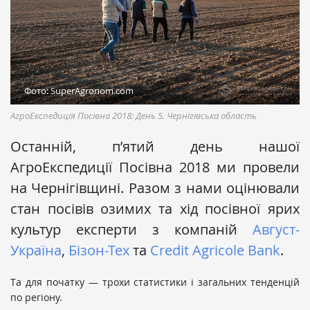
Фото: SuperAgronom.com
АгроЕкспедиція Посівна 2018: День 5. Чернігівська область
Останній, п’ятий день нашої
АгроЕкспедиції Посівна 2018 ми провели
на Чернігівщині. Разом з нами оцінювали
стан посівів озимих та хід посівної ярих
культур експерти з компаній
Август-
Україна
,
Бізон-Тех
та
Credit Agricole Bank
.
Та для початку — трохи статистики і загальних тенденцій
по регіону.