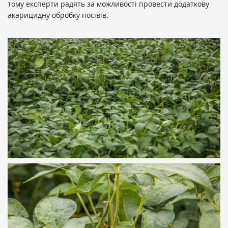
тому експерти радять за можливості провести додаткову
акарицидну обробку посівів.