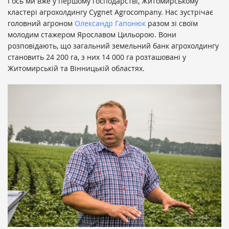
І ось ми вже у першому господарстві, Житомирському
кластері агрохолдингу Cygnet Agrocompany. Нас зустрічає
головний агроном
Олександр Гапонюк
разом зі своїм
молодим стажером Ярославом Цильорою. Вони
розповідають, що загальний земельний банк агрохолдингу
становить 24 200 га, з них 14 000 га розташовані у
Житомирській та Вінницькій областях.