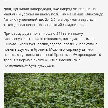
Дощ, що випав напередодні, вже навряд чи вплине на
майбутній урожай на цьому полі. Тим не менше, Олександр
Гапонюк упевнений, що 2,4-2,6 т/га отримати вдасться.
Також доволі непогано як на такий складний рік.
При цьому друге поле площею 241 га, на якому
застосовувалась така ж технологія, виглядає зовсім по-
іншому. Високі густі посіви, здорові рослини, практично
повна відсутність бур’янів. Можливо, справа у деяких
нюансах: тут висіяно сорт сої Прескот, сівбу проводили 10
травня з нормою висіву 410 тис. насінин/га, а
попередником була кукурудза.