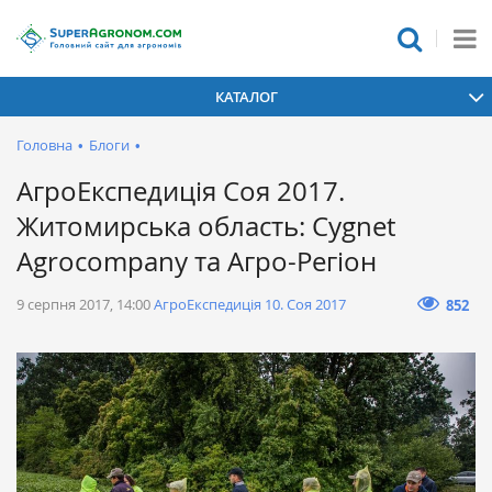
КАТАЛОГ
Головна
•
Блоги
•
АгроЕкспедиція Соя 2017.
Житомирська область: Cygnet
Agrocompany та Агро-Регіон
9 серпня 2017, 14:00
АгроЕкспедиція 10. Соя 2017
852