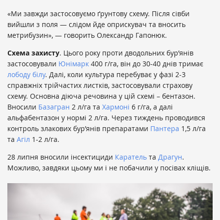
«Ми завжди застосовуємо ґрунтову схему. Після сівби
вийшли з поля — слідом йде оприскувач та вносить
метрибузин», — говорить Олександр Гапонюк.
Схема захисту
. Цього року проти дводольних бур’янів
застосовували
Юнімарк
400 г/га, він до 30-40 днів тримає
лободу білу
. Далі, коли культура перебуває у фазі 2-3
справжніх трійчастих листків, застосовували страхову
схему. Основна діюча речовина у цій схемі – бентазон.
Вносили
Базагран
2 л/га та
Хармоні
6 г/га, а далі
альфабентазон у нормі 2 л/га. Через тиждень проводився
контроль злакових бур’янів препаратами
Пантера
1,5 л/га
та
Агіл
1-2 л/га.
28 липня вносили інсектициди
Каратель
та
Драгун
.
Можливо, завдяки цьому ми і не побачили у посівах кліщів.