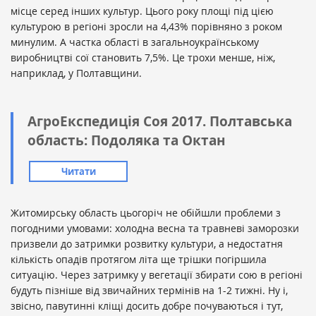
місце серед інших культур. Цього року площі під цією
культурою в регіоні зросли на 4,43% порівняно з роком
минулим. А частка області в загальноукраїнському
виробництві сої становить 7,5%. Це трохи менше, ніж,
наприклад, у Полтавщини.
АгроЕкспедиція Соя 2017. Полтавська
область: Подоляка та Октан
Читати
Житомирську область цьогоріч не обійшли проблеми з
погодними умовами: холодна весна та травневі заморозки
призвели до затримки розвитку культури, а недостатня
кількість опадів протягом літа ще трішки погіршила
ситуацію. Через затримку у вегетації збирати сою в регіоні
будуть пізніше від звичайних термінів на 1-2 тижні. Ну і,
звісно, павутинні кліщі досить добре почуваються і тут,