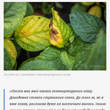
Листя сої з ознаками температурного опіку
«Листя має явні ознаки температурного опіку.
Донедавна стояла страшенна спека. До того ж, як я
вже казав, рослинам дуже не вистачало вологи. Інших