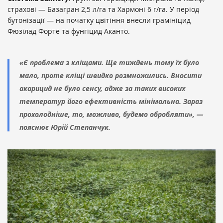
страхові — Базагран 2,5 л/га та Хармоні 6 г/га. У період
бутонізації — на початку цвітіння внесли грамініцид
Фюзілад Форте та фунгіцид Аканто.
«Є проблема з кліщами. Ще тиждень тому їх було
мало, проте кліщі швидко розмножились. Вносити
акарицид не було сенсу, адже за таких високих
температур його ефективність мінімальна. Зараз
прохолодніше, то, можливо, будемо обробляти», —
пояснює Юрій Степанчук.