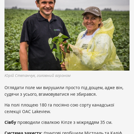
Юрій Степанчук, головний агроном
Оглядати поле ми вирушили просто під дощем, адже він,
судячи з усього, вгамовуватися не збирався.
На полі площею 180 га посіяно сою сорту канадської
селекції OAC Lakeview.
Сівбу
проводили сівалкою Kinze з міжряддям 35 см.
Система захисту
: ґрунтові гербіциди Містраль та Каліф,