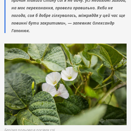
причин такого стану сої я не бачу: усі необхідні заходи,
на моє переконання, провели правильно. Якби не
погода, соя б добре гілкувалась, міжряддя у цей час ще
повинні бути закритими», — запевняє Олександр
Гапонюк.
Берізка польова в посівах сої