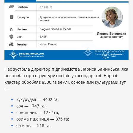
Нас зустріла директор підприємства Лариса Бачинська, яка
розповіла про структуру посівів у господарстві. Наразі
кластер обробляє 8500 га землі, основними культурами тут
є:
кукурудза — 4402 га;
соя — 1747 га;
соняшник — 1272 га;
озима пшениця — 875 га;
ячмінь — 518 га.