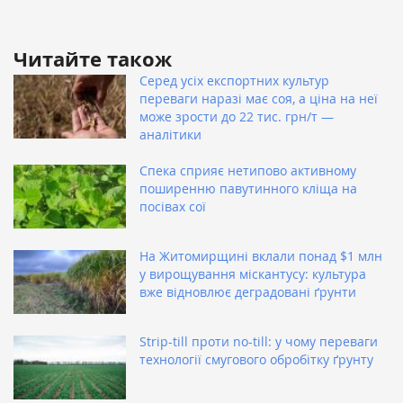
Читайте також
Серед усіх експортних культур
переваги наразі має соя, а ціна на неї
може зрости до 22 тис. грн/т —
аналітики
Спека сприяє нетипово активному
поширенню павутинного кліща на
посівах сої
На Житомирщині вклали понад $1 млн
у вирощування міскантусу: культура
вже відновлює деградовані ґрунти
Strip-till проти no-till: у чому переваги
технології смугового обробітку ґрунту