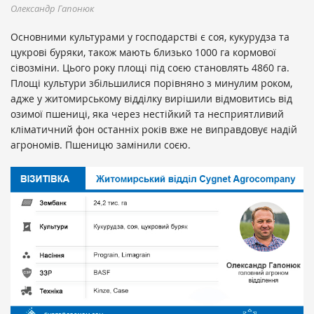
Олександр Гапонюк
Основними культурами у господарстві є соя, кукурудза та
цукрові буряки, також мають близько 1000 га кормової
сівозміни. Цього року площі під соєю становлять 4860 га.
Площі культури збільшилися порівняно з минулим роком,
адже у житомирському відділку вирішили відмовитись від
озимої пшениці, яка через нестійкий та несприятливий
кліматичний фон останніх років вже не виправдовує надій
агрономів. Пшеницю замінили соєю.