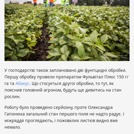
У господарстві також заплановано дві фунгіцидні обробки.
Першу обробку провели препаратом Фульвітал Плюс 150 г/
га та
Абакус
. Що стосується другої обробки, то тут, як
пояснив головний агроном, будуть ще дивитись на стан
рослин.
Роботу було проведено серйозну, проте Олександра
Гапонюка загальний стан першого поля не надто радує. І
міжряддя проглядають, і пожовклих листків видно вже
немало.