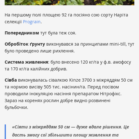
На першому полі площею 92 га посіяно сою сорту Наріта
селекції
Prograin
.
Попередником
тут була теж соя.
Обробіток ґрунту
виконувався за принципами mini-till, тут
було проведено лише рихлення.
Система живлення
: було внесено 120 кг/га у ф.в. амофосу
та 170 кг/га калійних добрив.
Сівба
виконувалась сівалкою Kinze 3700 з міжряддям 50 см
та нормою висіву 505 тис. насінин/га. Перед посівом
проводили інокуляцію насіння препаратом Нітрофікс.
Зараз на коренях рослин добре видно розвинені
бульбочки.
«Сіяти з міжряддям 50 см — дуже вдале рішення. Це
дасть змогу сої збільшити площу живлення та