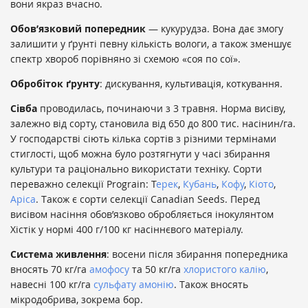
вони якраз вчасно.
Обов’язковий попередник
— кукурудза. Вона дає змогу
залишити у ґрунті певну кількість вологи, а також зменшує
спектр хвороб порівняно зі схемою «соя по сої».
Обробіток ґрунту
: дискування, культивація, коткування.
Сівба
проводилась, починаючи з 3 травня. Норма висіву,
залежно від сорту, становила від 650 до 800 тис. насінин/га.
У господарстві сіють кілька сортів з різними термінами
стиглості, щоб можна було розтягнути у часі збирання
культури та раціонально використати техніку. Сорти
переважно селекції Prograin: Т
ерек
,
Кубань
,
Кофу
,
Кіото
,
Аріса
. Також є сорти селекції Canadian Seeds. Перед
висівом насіння обов’язково обробляється інокулянтом
Хістік у нормі 400 г/100 кг насіннєвого матеріалу.
Система живлення
: восени після збирання попередника
вносять 70 кг/га
амофосу
та 50 кг/га
хлористого калію
,
навесні 100 кг/га
сульфату амонію
. Також вносять
мікродобрива, зокрема бор.