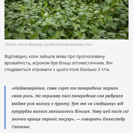
Посіви сої на другому продемонстрованому полі
Відповідно, коли зайшла мова про прогнозовану
врожайність, агроном був більш оптимістичним. Він
сподівається отримати з цього поля близько 3 т/га.
«Найімовірніше, саме сорт та попередник зіграли
свою роль. На першому полі попередник-соя увібрала
майже усю вологу з ґрунту. Тут же «в спадщину» від
кукурудзи вологи залишилось більше. Тому цей посів сої
значно краще переніс посуху», — говорить Олександр
Гапонюк.