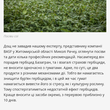
Посіви сої
Дощ не завадив нашому експерту, представнику компанії
BASF у Житомирській області Миколі Рачку, оглянути посіви
та дати кілька професійних рекомендацій. Насамперед він
порадив гербіцид Базагран, та і взагалі страхові гербіциди,
не вносити одночасно з гуматами. Адже, по суті, це два
продукти з різними механізмами дії. Тобто ви намагаєтесь
знищити бур’ян гербіцидом, і в цей же час гумат
намагається вивести його зі стресу, як і культурну рослину.
Тому спостерігатиметься недостатній ефект гербіцидів.
Краще вносити ці засоби окремо, з перервою приблизно у
10 днів.