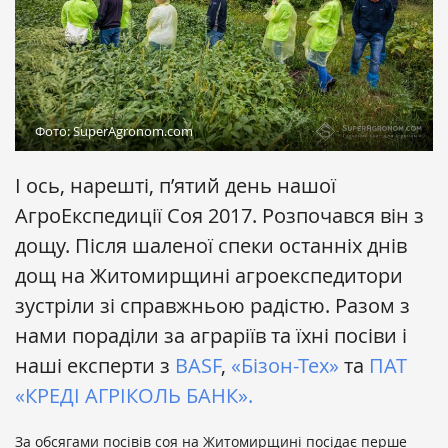
Фото: SuperAgronom.com
І ось, нарешті, п’ятий день нашої
АгроЕкспедиції Соя 2017. Розпочався він з
дощу. Після шаленої спеки останніх днів
дощ на Житомирщині агроекспедитори
зустріли зі справжньою радістю. Разом з
нами пораділи за аграріїв та їхні посіви і
наші експерти з
BASF
,
«Бізон-Тех»
та
ПАТ
«КРЕДІ АГРІКОЛЬ БАНК».
За обсягами посівів соя на Житомирщині посідає перше