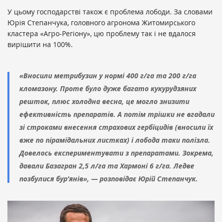
У цьому господарстві також є проблема лободи. За словами
Юрія Степанчука, головного агронома Житомирського
кластера «Агро-Регіону», цю проблему так і не вдалося
вирішити на 100%.
«Вносили метрибузин у нормі 400 г/га та 200 г/га
кломазону. Проте було дуже багато кукурудзяних
решток, плюс холодна весна, це могло знизити
ефективність препаратів. А потім трішки не вгадали
зі строками внесення страхових гербіцидів (вносили їх
вже по пірамідальних листках) і лобода таки полізла.
Довелось експериментувати з препаратами. Зокрема,
давали Базагран 2,5 л/га та Хармоні 6 г/га. Ледве
позбулися бур’янів», — розповідає Юрій Степанчук.