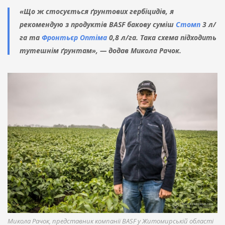
«Що ж стосується ґрунтових гербіцидів, я
рекомендую з продуктів BASF бакову суміш
Стомп
3 л/
га та
Фронтьєр Оптіма
0,8 л/га. Така схема підходить
тутешнім ґрунтам», — додав Микола Рачок.
Микола Рачок, представник компанії BASF у Житомирській області