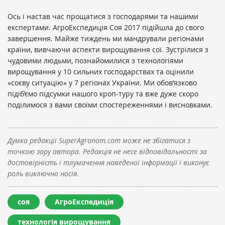
Ось і настав час прощатися з господарями та нашими
експертами. АгроЕкспедиція Соя 2017 підійшла до свого
завершення. Майже тиждень ми мандрували регіонами
країни, вивчаючи аспекти вирощування сої. Зустрілися з
чудовими людьми, познайомилися з технологіями
вирощування у 10 сильних господарствах та оцінили
«соєву ситуацію» у 7 регіонах України. Ми обов’язково
підіб’ємо підсумки нашого кроп-туру та вже дуже скоро
поділимося з вами своїми спостереженнями і висновками.
Думка редакції SuperAgronom.com може не збігатися з
точкою зору автора. Редакція не несе відповідальності за
достовірність і тлумачення наведеної інформації і виконує
роль виключно носія.
соя
АгроЕкспедиція
технологія вирощування