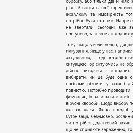
обробку, або тільки дві й ніяк
різні й вносять свої коректив
інокулюму та ймовірність то
потрібно бути готовим. Наприк
не звертали, сьогодні вже з
поступово, за певних погодних
Тому якщо умови вологі, доці
гілкування. Якщо у нас, наприкл
актуальною, і тоді потрібно в
ситуацією, орієнтуючись на обр
дійсно виходячи з погодних у
вибирати, чи це буде одна о
посівами різниця у захисті д
повністю. Потрібно проводити 
фомопсис, їх залишати в посіві
вірусні хвороби. Щодо вибору пе
яка склалася. Якщо погодні
бутонізації, безумовно, рослин
чи потрібен додатковий захист 
що не сприяють зараженню, то 