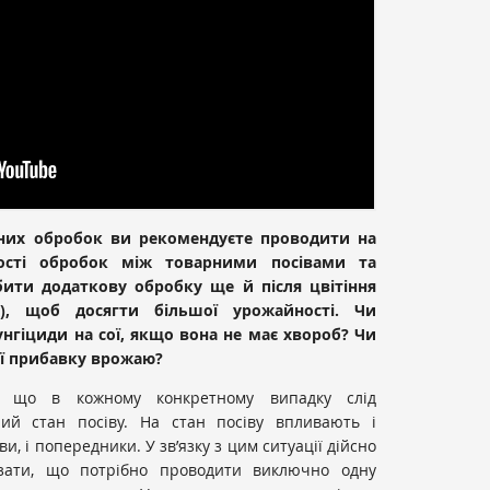
них обробок ви рекомендуєте проводити на
кості обробок між товарними посівами та
бити додаткову обробку ще й після цвітіння
в), щоб досягти більшої урожайності. Чи
нгіциди на сої, якщо вона не має хвороб? Чи
ої прибавку врожаю?
и, що в кожному конкретному випадку слід
ний стан посіву. На стан посіву впливають і
ви, і попередники. У зв’язку з цим ситуації дійсно
азати, що потрібно проводити виключно одну