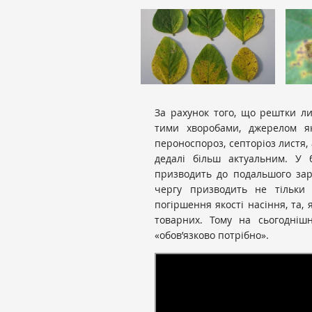
За рахунок того, що рештки л
тими хворобами, джерелом я
пероноспороз, септоріоз листя, 
дедалі більш актуальним. У 
призводить до подальшого зара
чергу призводить не тільки
погіршення якості насіння, та, 
товарних. Тому на сьогодніш
«обов’язково потрібно».