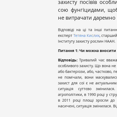
захисту посівів особл
сою фунгіцидами, що
не витрачати даремно
Відповіді на ці та інші пита
експерт
Тетяна Кислих
, старший
Інституту захисту рослин НААН.
Питання 1: Чи можна вносити ф
Відповідь:
Тривалий час вважал
особливого захисту. Що вона не 
або бактеріози, або, частково, 
не помічали, вони маскувалис
захист для сої є не актуальним
ситуація суттєво змінилася
агрополітики, в 1990 році у стр
в 2011 році площі зросли до
насичені, ситуація змінилася. В