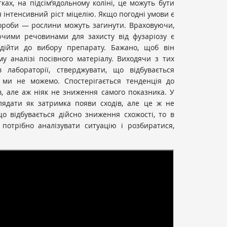
ках, на підсім’ядольному коліні, це можуть бути
я інтенсивний ріст міцелію. Якщо погодні умови є
ороби — рослини можуть загинути. Враховуючи,
чими речовинами для захисту від фузаріозу є
ідійти до вибору препарату. Бажано, щоб він
у аналізі посівного матеріалу. Виходячи з тих
 лабораторії, стверджувати, що відбувається
 ми не можемо. Спостерігається тенденція до
, але аж ніяк не зниження самого показника. У
ядати як затримка появи сходів, але це ж не
о відбувається дійсно зниження схожості, то в
потрібно аналізувати ситуацію і розбиратися,