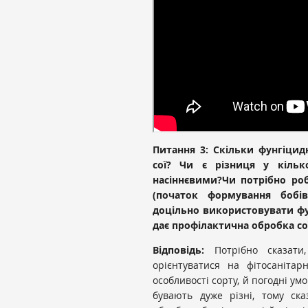
Питання 3:
Скільки фунгіцид
сої? Чи є різниця у кіль
насіннєвими?Чи потрібно ро
(початок формування бобі
доцільно використовувати фу
дає профілактична обробка с
Відповідь:
Потрібно сказат
орієнтуватися на фітосанітар
особливості сорту, й погодні умо
бувають дуже різні, тому ск