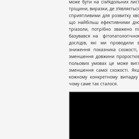
може бути на сім’ядольних лист
тріщини, виразки, де з’являєтьс
сприятливими для розвитку хв
що найбільш ефективними дію
тріазоли, потрібно зважено п
базувався на фітопатологічном
дослідів, які ми проводили в
зниження показника схожості,
зменшення довжини проростків
польових умовах це може вигл
зменшення самої схожості. Якщ
кожному конкретному випадку 
чому саме так сталося.