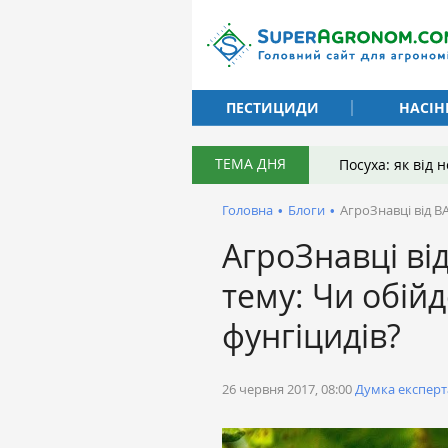
ПЕСТИЦИДИ
НАСІН
ТЕМА ДНЯ
Посуха: як від
Головна
•
Блоги
•
АгроЗнавці від BA
АгроЗнавці від
тему: Чи обій
фунгіцидів?
26 червня 2017, 08:00
Думка експерт