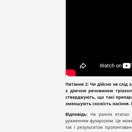
Питання 2: Чи дійсно не слід
з діючою речовиною тріазоль
стверджують, що такі препар
зменшують схожість насіння.
Відповідь:
На ранніх етапах 
ураженням фузаріозом. Це може 
так і результатом пролонгован