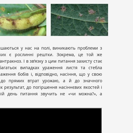
ишаються у нас на полі, виникають проблеми з
ких є рослинні рештки. Зокрема, це той же
антракноз. І в зв’язку з цим питання захисту стає
багатьох випадках ураження листя та стебла
ження бобів і, відповідно, насіння, що у свою
 до прямих втрат урожаю, а й до значного
як результат, до погіршення насіннєвих якостей і
ній день питання звучить не «чи можна?», а