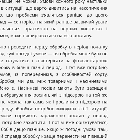
 інакше, не можна. Умови кожного року настільки
и в ситуації, що варто дивитись на накопичення
го, що проблеми з’являться раніше, до цього
лад — септоріоз, на який раніше зазвичай уваги
’являється практично на перших листочках і
 умов, може поширюватися на всю рослину.
льно проводити першу обробку в період початку
ад, сухі погодні умови — ця обробка може бути не
же готуватись і спостерігати за фітосанітарною
обку в більш пізній період. І тут вже потрібно,
мов, із попередників, з особливостей сорту,
бробка, чи дві. Між товарними і насіннєвими
ійсно є. Насіннєві посіви мають бути захищені
вибракування рослин, які з підозрою на той же
 не можна, так само, як і рослини з підозрою на
ріоду обробки: потрібно виходити з тієї ситуації,
 умови сприяють зараженню рослин у період
и потрібно захистити. І потім вже орієнтуватися,
бобів дещо пізніше. Якщо ж погодні умови такі,
й справді обробку краще перенести на пізніший