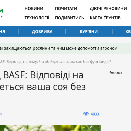
НОВИНИ
ПОЧИТАТИ
ДІЮЧІ РЕЧОВИНИ
ТЕХНОЛОГІЇ
ПОДИВИТИСЬ
КАРТА ҐРУНТІВ
НЯ
ДОБРИВА
БУР’ЯНИ
Х
 неї захищаються рослини та чим може допомогти агроном
SF: Відповіді на тему: Чи обійдеться ваша соя без фунгіцидів?
 BASF: Відповіді на
деться ваша соя без
а
4033