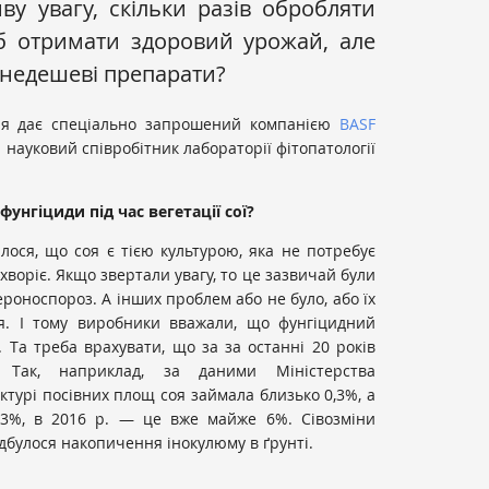
иву увагу, скільки разів обробляти
б отримати здоровий урожай, але
 недешеві препарати?
ння дає спеціально запрошений компанією
BASF
 науковий співробітник лабораторії фітопатології
унгіциди під час вегетації сої?
ося, що соя є тією культурою, яка не потребує
хворіє. Якщо звертали увагу, то це зазвичай були
пероноспороз. А інших проблем або не було, або їх
я. І тому виробники вважали, що фунгіцидний
. Та треба врахувати, що за за останні 20 років
. Так, наприклад, за даними Міністерства
уктурі посівних площ соя займала близько 0,3%, а
 3%, в 2016 р. — це вже майже 6%. Сівозміни
ідбулося накопичення інокулюму в ґрунті.