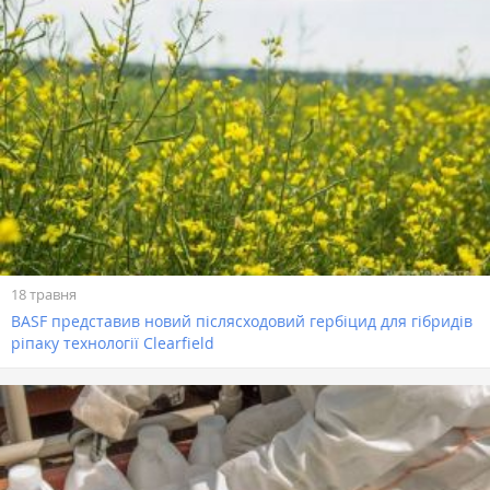
18 травня
BASF представив новий післясходовий гербіцид для гібридів
ріпаку технології Clearfield