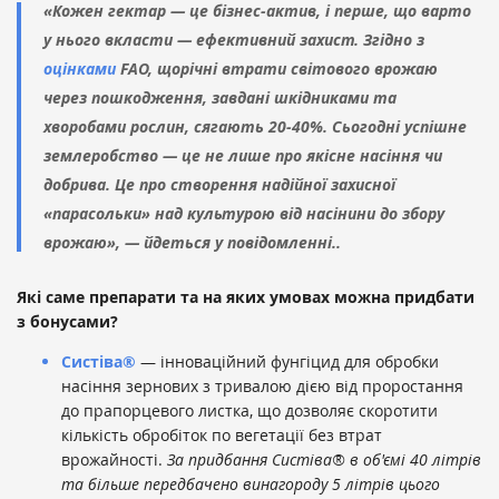
«Кожен гектар — це бізнес-актив, і перше, що варто
у нього вкласти — ефективний захист. Згідно з
оцінками
FAO, щорічні втрати світового врожаю
через пошкодження, завдані шкідниками та
хворобами рослин, сягають 20-40%. Сьогодні успішне
землеробство — це не лише про якісне насіння чи
добрива. Це про створення надійної захисної
«парасольки» над культурою від насінини до збору
врожаю», — йдеться у повідомленні..
Які саме препарати та на яких умовах можна придбати
з бонусами?
Систіва®
— інноваційний фунгіцид для обробки
насіння зернових з тривалою дією від проростання
до прапорцевого листка, що дозволяє скоротити
кількість обробіток по вегетації без втрат
врожайності.
За придбання Систіва® в об'ємі 40 літрів
та більше передбачено винагороду 5 літрів цього