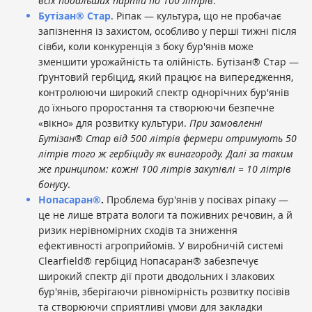
всіх подальших партій по 100 літрів
.
Бутізан® Стар
. Ріпак — культура, що не пробачає
запізнення із захистом, особливо у перші тижні після
сівби, коли конкуренція з боку бур'янів може
зменшити урожайність та олійність. Бутізан® Стар —
ґрунтовий гербіцид, який працює на випередження,
контролюючи широкий спектр однорічних бур'янів
до їхнього проростання та створюючи безпечне
«вікно» для розвитку культури.
При замовленні
Бутізан® Стар від 500 літрів фермери отримують 50
літрів того ж гербіциду як винагороду. Далі за таким
же принципом: кожні 100 літрів закупівлі = 10 літрів
бонусу
.
Нопасаран®
.
Проблема бур'янів у посівах ріпаку —
це не лише втрата вологи та поживних речовин, а й
ризик нерівномірних сходів та зниження
ефективності агроприйомів. У виробничій системі
Clearfield® гербіцид Нопасаран® забезпечує
широкий спектр дії проти дводольних і злакових
бур'янів, зберігаючи рівномірність розвитку посівів
та створюючи сприятливі умови для закладки