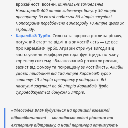
врожайності восени.
Мінімальне замовлення
Нопасаран® 400 літрів забезпечує бонус у 50 літрів
препарату. За кожні подальші 80 літрів закупівлі
Нопасаран® передбачено винагороду 10 літрів цього ж
гербіциду
.
Карамба® Турбо
. Сильна та здорова рослина ріпаку,
потужний старт та відмінна зимостійкість — це все
про Карамба® Турбо. Аграрій отримує вигоди від
застосування морфорегулятора-фунгіцида: потужну
кореневу систему, збалансований розвиток рослин,
захист від фомозу та покращену зимостійкість.
Акційні
умови: придбання від 180 літрів Карамба® Турбо
гарантує 15 літрів препарату у подарунок. Всі
наступні закупівлі по 60 літрів Карамба® Турбо
супроводжуються бонусом 5 літрів
.
«Філософія BASF будується на принципі взаємної
відповідальності — ми надаємо якісні рішення та
експертну підтримку, а наші партнери отримують