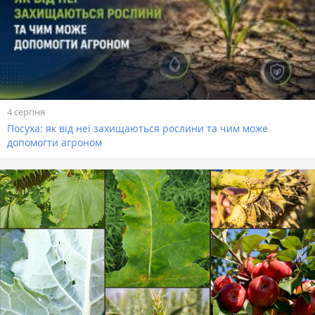
4 серпня
Посуха: як від неї захищаються рослини та чим може
допомогти агроном