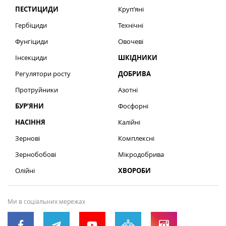
ПЕСТИЦИДИ
Круп’яні
Гербіциди
Технічні
Фунгіциди
Овочеві
Інсекциди
ШКІДНИКИ
Регулятори росту
ДОБРИВА
Протруйники
Азотні
БУР’ЯНИ
Фосфорні
НАСІННЯ
Калійні
Зернові
Комплексні
Зернобобові
Мікродобрива
Олійні
ХВОРОБИ
Ми в соціальних мережах