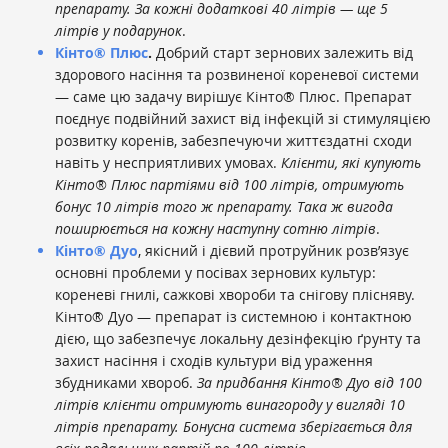
препарату. За кожні додаткові 40 літрів — ще 5
літрів у подарунок
.
Кінто® Плюс
.
Добрий старт зернових залежить від
здорового насіння та розвиненої кореневої системи
— саме цю задачу вирішує Кінто® Плюс. Препарат
поєднує подвійний захист від інфекцій зі стимуляцією
розвитку коренів, забезпечуючи життєздатні сходи
навіть у несприятливих умовах.
Клієнти, які купують
Кінто® Плюс партіями від 100 літрів, отримують
бонус 10 літрів того ж препарату.
Така ж вигода
поширюється на кожну наступну сотню літрів
.
Кінто® Дуо
, якісний і дієвий протруйник розв’язує
основні проблеми у посівах зернових культур:
кореневі гнилі, сажкові хвороби та снігову плісняву.
Кінто® Дуо — препарат із системною і контактною
дією, що забезпечує локальну дезінфекцію ґрунту та
захист насіння і сходів культури від ураження
збудниками хвороб.
За придбання Кінто® Дуо від 100
літрів клієнти отримують винагороду у вигляді 10
літрів препарату. Бонусна система зберігається для