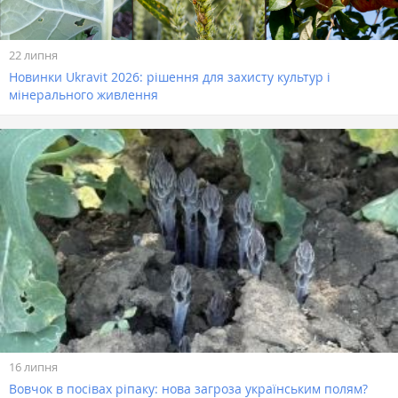
22 липня
Новинки Ukravit 2026: рішення для захисту культур і
мінерального живлення
16 липня
Вовчок в посівах ріпаку: нова загроза українським полям?