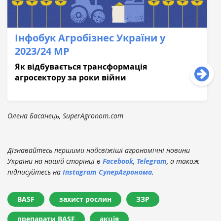
Інфобук Агробізнес України у
2023/24 МР
Як відбувається трансформація
агросектору за роки війни
Олена Басанець, SuperAgronom.com
Дізнавайтесь першими найсвіжіші агрономічні новини
України на нашій сторінці в
Facebook
,
Telegram
, а також
підписуйтесь на
Instagram СуперАгронома
.
BASF
захист рослин
ЗЗР
препарати BASF
акція