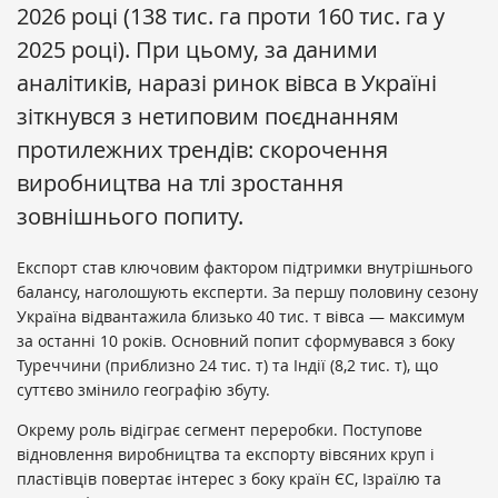
2026 році (138 тис. га проти 160 тис. га у
2025 році). При цьому, за даними
аналітиків, наразі ринок вівса в Україні
зіткнувся з нетиповим поєднанням
протилежних трендів: скорочення
виробництва на тлі зростання
зовнішнього попиту.
Експорт став ключовим фактором підтримки внутрішнього
балансу, наголошують експерти. За першу половину сезону
Україна відвантажила близько 40 тис. т вівса — максимум
за останні 10 років. Основний попит сформувався з боку
Туреччини (приблизно 24 тис. т) та Індії (8,2 тис. т), що
суттєво змінило географію збуту.
Окрему роль відіграє сегмент переробки. Поступове
відновлення виробництва та експорту вівсяних круп і
пластівців повертає інтерес з боку країн ЄС, Ізраїлю та