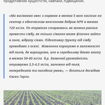
продуктивною кущистістю, навпаки, підвищених.
«Ми висіваємо овес з нормою в межах 5 млн насінин на
гектар з одночасним внесенням добрив NPK в межах
120 кг/га. По термінах стараємось як можна раніше
провести сівбу, як тільки сівалка може фізично зайти
в поле, відразу сіємо. Підготовку ґрунту під сівбу
проводимо з осені. Живлення коригуємо в залежності
від полів, де вирощуємо, але в середньому даємо азоту
в межах 50-60 кг/га д.р. Зазвичай урожайність
отримуємо 3,5-4,5 т/га, залежно від поля,
попередників та погодних умов», — ділиться досвідом
Євген Горло.