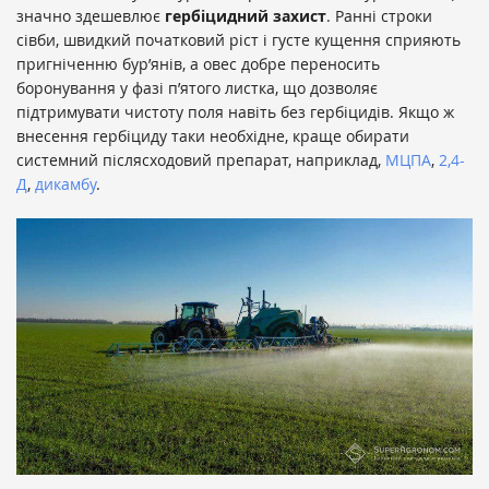
значно здешевлює
гербіцидний захист
. Ранні строки
сівби, швидкий початковий ріст і густе кущення сприяють
пригніченню бур’янів, а овес добре переносить
боронування у фазі п’ятого листка, що дозволяє
підтримувати чистоту поля навіть без гербіцидів. Якщо ж
внесення гербіциду таки необхідне, краще обирати
системний післясходовий препарат, наприклад,
МЦПА
,
2,4-
Д
,
дикамбу
.