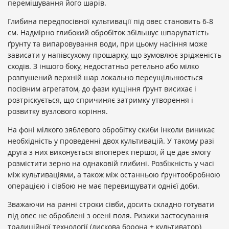
перемішування його шарів.
Глибина передпосівної культивації під овес становить 6-8
см. Надмірно глибокий обробіток збільшує шпаруватість
ґрунту та випаровування води, при цьому насіння може
зависати у напівсухому прошарку, що зумовлює зрідженість
сходів. З іншого боку, недостатньо ретельно або мілко
розпушений верхній шар локально переущільнюється
посівним агрегатом, до фази кущіння ґрунт висихає і
розтріскується, що спричиняє затримку утворення і
розвитку вузлового коріння.
На фоні мілкого зяблевого обробітку скиби інколи виникає
необхідність у проведенні двох культивацій. У такому разі
друга з них виконується впоперек першої, й це дає змогу
розмістити зерно на однаковій глибині. Розбіжність у часі
між культиваціями, а також між останньою ґрунтообробною
операцією і сівбою не має перевищувати однієї доби.
Зважаючи на ранні строки сівби, досить складно готувати
під овес не оброблені з осені поля. Ризики застосування
традиційної технології (дискова борона + культиватор)