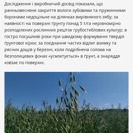
Дослідження і виробничий досвід показали, що
ранньовесняне закриття вологи зубовими та пружинними
боронами недоцільне на ділянках вирівняного зябу; за
наявності на поверхні ґрунту понад 5 т/га нерівномірно
розподілених рослинних решток грубостеблових культур; в
гостро посушливі роки при швидкому формуванні твердої
ґрунтової кірки; за поєднання частих відлиг взимку та
рясних дощів у березні, коли подрібнена солома на
безполицевих фонах «усмоктується» в ґрунт, а знаряддя
ковзає по поверхні.