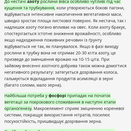
До нестачі
азоту
рослини вівса особливо чутливі під час
кущення та трубкування,
коли утворюються бокові пагони,
відбувається інтенсивне накопичення вегетативної маси,
швидко зростає площа листкової поверхні. Як нестача, так і
надлишок азоту погано впливає на овес. Коли азоту бракує,
спостерігається істотне зниження врожайності, особливо
якщо надходження поживних речовин із ґрунту
відбувається не так, як планувалося. Якщо в фазі виходу
рослини в трубку вона не отримає 20-30 кг/га азоту, це
призведе до зменшення врожаю на 10-15 ц/га. При
зайвому внесенні азотного добрива також можна домогтися
негативного результату: затягується дозрівання колоса,
гальмується відкладання продуктів асиміляції в зерні
(багато соломи, мало зерна).
Найбільша потреба у
фосфорі
припадає на початок
вегетації за покрокового споживання в наступні етапи
органогенезу.
Макроелемент сприяє зміцненню кореневої
системи, покращує використання нітратів, посилює
посухостійкість, пришвидшує дозрівання зерна.