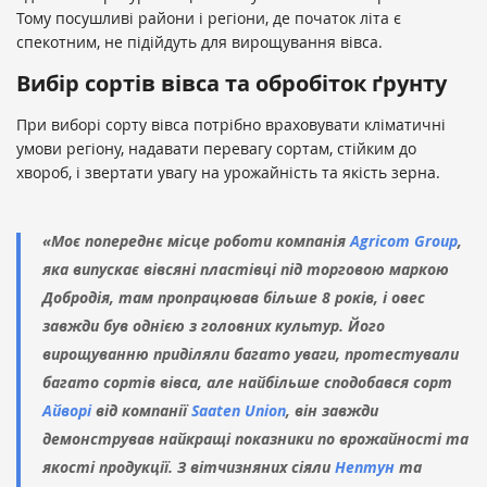
Тому посушливі райони і регіони, де початок літа є
спекотним, не підійдуть для вирощування вівса.
Вибір сортів вівса та обробіток ґрунту
При виборі сорту вівса потрібно враховувати кліматичні
умови регіону, надавати перевагу сортам, стійким до
хвороб, і звертати увагу на урожайність та якість зерна.
«Моє попереднє місце роботи компанія
Agricom Group
,
яка випускає вівсяні пластівці під торговою маркою
Добродія, там пропрацював більше 8 років, і овес
завжди був однією з головних культур. Його
вирощуванню приділяли багато уваги, протестували
багато сортів вівса, але найбільше сподобався сорт
Айворі
від компанії
Saaten Union
, він завжди
демонстрував найкращі показники по врожайності та
якості продукції. З вітчизняних сіяли
Нептун
та