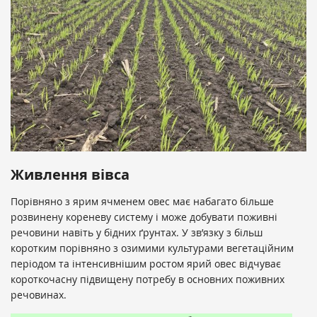
Живлення вівса
Порівняно з ярим ячменем овес має набагато більше
розвинену кореневу систему і може добувати поживні
речовини навіть у бідних ґрунтах. У зв’язку з більш
коротким порівняно з озимими культурами вегетаційним
періодом та інтенсивнішим ростом ярий овес відчуває
короткочасну підвищену потребу в основних поживних
речовинах.