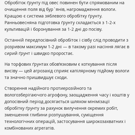
Обробіток ґрунту під овес повинен бути спрямованим на
очищення поля від бур`янів, нагромадження вологи.
Кращою є система зяблевого обробітку ґрунту.
Ранньовесняна підготовка ґрунту складається з 1-2-х
культивацій і боронування за 1-2 дні до посіву.
Останній передпосівний обробіток і сівбу слід проводити з
розривом максимум 1-2 дні — в такому разі насіння лягає в
сирий ґрунт і швидко проростає.
На торфових ґрунтах обов’язковим є коткування після
висіву — цей агрозахід сприяє капілярному підйому вологи
та значно пришвидшує сходи.
Створення надійного протиерозійного та
вологозберігаючого агрофону, заощадження часу і коштів у
допосівний період досягається шляхом мінімізації
обробітку ґрунту за рахунок вилучення окремих робіт,
зменшення глибини розпушування, суміщення
технологічних операцій, застосування широкозахватних і
комбінованих агрегатів.