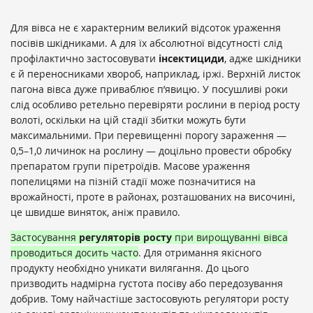
Для вівса не є характерним великий відсоток ураження
посівів шкідниками. А для їх абсолютної відсутності слід
профілактично застосовувати
інсектициди
, адже шкідники
є й переносниками хвороб, наприклад, іржі. Верхній листок
пагона вівса дуже приваблює п’явицю. У посушливі роки
слід особливо ретельно перевіряти рослини в період росту
волоті, оскільки на цій стадії збитки можуть бути
максимальними. При перевищенні порогу зараження —
0,5–1,0 личинок на рослину — доцільно провести обробку
препаратом групи піретроїдів. Масове ураження
попелицями на пізній стадії може позначитися на
врожайності, проте в районах, розташованих на височині,
це швидше виняток, аніж правило.
Застосування
регуляторів росту
при вирощуванні вівса
проводиться досить часто
. Для отримання якісного
продукту необхідно уникати вилягання. До цього
призводить надмірна густота посіву або передозування
добрив. Тому найчастіше застосовують регулятори росту