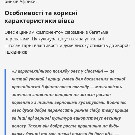
ринків Африки.
Особливості та корисні
характеристики вівса
Овес є цінним компонентом сівозміни з багатьма
перевагами. Ця культура цінується за унікальні
фітосанітарні властивості й дуже високу стійкість до хвороб
і шкідників.
«З агротехнічного погляду овес у сівозміні — це
чистий урожай і кращі умови для досягнення високої
врожайності.З фінансового погляду — можливість
значного зниження витрат на захист рослин
порівняно з іншими зерновими культурами. Водночас
овес дуже добре переносить ранню сівбу, тому краще
за інші ярі зернові культури використовує весняну
вологу. Також він добре росте практично на будь-
якому ґрунті та має низькі вимоги до його pH», —