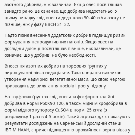
азотного добрива, ніж зазвичай. Якщо овес посвітлішав
занадто рано, це означає, що добрива недостатньо. У
цьому випадку слід внести додатково 30–40 кг/га азоту не
пізніше, ніж у фазу ВВСН 31–32.
Надто пізнє внесення додаткових добрив підвищує ризик
формування непродуктивних пагонів. Якщо овес на
дослідній ділянці посвітлішав пізніше, ніж зазвичай, це
означає, що у добриві не було необхідності.
Внесення азотних добрив на торфових ґрунтах у
вирощуванні вівса недоцільне. Така операція викликає
утворення надмірної вегетативної маси, що свою чергою
призводить до вилягання посівів і росту підгону.
На торфових ґрунтах слід вносити фосфорно-калійні
добрива в нормі Р
60
К
90-120,
а також мідні мікродобрива в
формі мідного купоросу CuSO
4
в нормі 25 кг/га (з
розрахунку 1 раз в 4-5 років). Такий агрозахід, як показують
результати досліджень на Сарненській дослідній станції
ІВПіМ НААН, сприяє підвищенню врожайності зерна вівса у