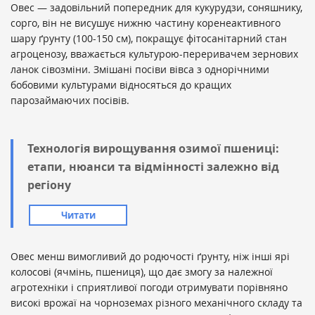
Овес — задовільний попередник для кукурудзи, соняшнику,
сорго, він не висушує нижню частину коренеактивного
шару ґрунту (100-150 см), покращує фітосанітарний стан
агроценозу, вважається культурою-переривачем зернових
ланок сівозміни. Змішані посіви вівса з однорічними
бобовими культурами відносяться до кращих
парозаймаючих посівів.
Технологія вирощування озимої пшениці:
етапи, нюанси та відмінності залежно від
регіону
Читати
Овес менш вимогливий до родючості ґрунту, ніж інші ярі
колосові (ячмінь, пшениця), що дає змогу за належної
агротехніки і сприятливої погоди отримувати порівняно
високі врожаї на чорноземах різного механічного складу та