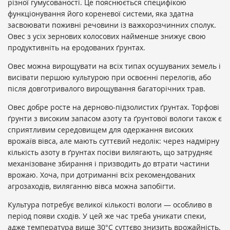
різної гумусованості. Це пояснюється специфікою
функціонування його кореневої системи, яка здатна
засвоювати поживні речовини із важкорозчинних сполук.
Овес з усіх зернових колосових найменше знижує свою
продуктивніть на еродованих ґрунтах.
Овес можна вирощувати на всіх типах осушуваних земель і
висівати першою культурою при освоєнні перелогів, або
після довготривалого вирощування багаторічних трав.
Овес добре росте на дерново-підзолистих ґрунтах. Торфові
ґрунти з високим запасом азоту та ґрунтової вологи також є
сприятливим середовищем для одержання високих
врожаїв вівса, але мають суттєвий недолік: через надмірну
кількість азоту в ґрунтах посіви вилягають, що затрудняє
механізоване збирання і призводить до втрати частини
врожаю. Хоча, при дотриманні всіх рекомендованих
агрозаходів, виляганню вівса можна запобігти.
Культура потребує великої кількості вологи — особливо в
період появи сходів. У цей же час треба уникати спеки,
адже температура вище 30°С суттєво знизить врожайність.