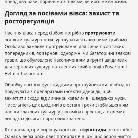
понад два рази, порівняно з полями, де його не вносили.
Догляд за посівами вівса: захист та
росторегуляція
Насіння вівса перед сівбою потрібно
протруювати
,
оскільки культура може уражуватися сажковими грибами.
Особливо важливе протруювання для сівби після таких
попередників, як зернові, однорічні чи багаторічні злакові
трави, що обумовлено накопиченням в ґрунті шкідливих
для зернових культур патогенних грибів родів Fusarium і
Helminthosporium.
Обробку насіння фунгіцидними протруйниками необхідно
поєднувати з препаратами інсектицидної дії, щоб
захистити сходи від личинок коваликів і шведської мухи.
Чисельність цих шкідників в останні роки зі збільшенням
частки злакових культур у сівозмінах зростає, а окремих
випадках досягає порогових значень.
Як правило, при вирощуванні вівса
фунгіциди
не потрібні.
Однак у деякі роки овес потерпає від іржі або борошнистої