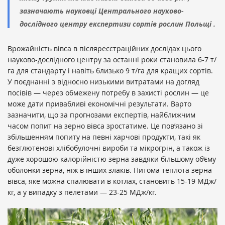
зазначають науковці Центрального науково-
дослідного центру експертизи сортів рослин Польщі .
Врожайність вівса в післяреєстраційних дослідах цього
науково-дослідного центру за останні роки становила 6-7 т/
га для стандарту і навіть близько 9 т/га для кращих сортів.
У поєднанні з відносно низькими витратами на догляд
посівів — через обмежену потребу в захисті рослин — це
може дати привабливі економічні результати. Варто
зазначити, що за прогнозами експертів, найближчим
часом попит на зерно вівса зростатиме. Це пов’язано зі
збільшенням попиту на певні харчові продукти, такі як
безглютенові хлібобулочні вироби та мікрогрін, а також із
дуже хорошою калорійністю зерна завдяки більшому об’єму
оболонки зерна, ніж в інших злаків. Питома теплота зерна
вівса, яке можна спалювати в котлах, становить 15-19 МДж/
кг, а у випадку з пелетами — 23-25 ​​МДж/кг.