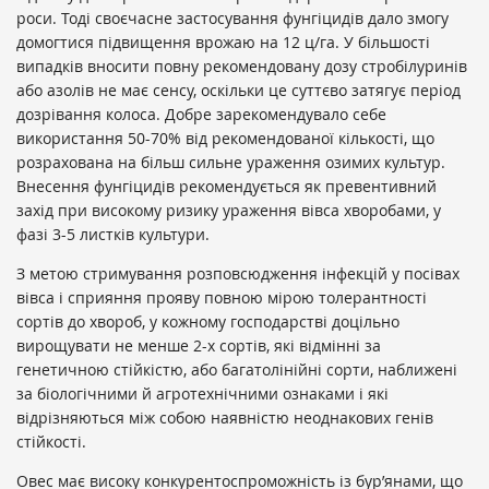
роси. Тоді своєчасне застосування фунгіцидів дало змогу
домогтися підвищення врожаю на 12 ц/га. У більшості
випадків вносити повну рекомендовану дозу стробілуринів
або азолів не має сенсу, оскільки це суттєво затягує період
дозрівання колоса. Добре зарекомендувало себе
використання 50-70% від рекомендованої кількості, що
розрахована на більш сильне ураження озимих культур.
Внесення фунгіцидів рекомендується як превентивний
захід при високому ризику ураження вівса хворобами, у
фазі 3-5 листків культури.
З метою стримування розповсюдження інфекцій у посівах
вівса і сприяння прояву повною мірою толерантності
сортів до хвороб, у кожному господарстві доцільно
вирощувати не менше 2-х сортів, які відмінні за
генетичною стійкістю, або багатолінійні сорти, наближені
за біологічними й агротехнічними ознаками і які
відрізняються між собою наявністю неоднакових генів
стійкості.
Овес має високу конкурентоспроможність із бур’янами, що