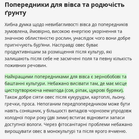
Попередники для вівса та родючість
ґрунту
Хибна думка щодо невибагливості вівса до попередників
зумовлена, ймовірно, високою енергією укорінення та
значною облистяністю рослин, унаслідок чого вони добре
пригнічують бур’яни. Насправді овес буває
продуктивнішим за розміщення після культур, які
залишають після себе не засмічені поля та певну кількість
поживних речовин.
Найкращими попередниками для вівса є зернобобові та
баштанні культури. Небажано висівати там, де має місце
цистоутворююча нематода (соя, ріпак, цукрові буряки).
Також добре сіяти овес після кукурудзи, картоплі, льону,
гречки, проса. Непоганим передпопередником може бути
навіть соняшник, у більшості випадків чорнозем упродовж
холодної пори року (дві зими) встигає відновити запаси
доступної вологи. Через фітосанітарні проблеми небажано
вирощувати овес в монокультурі та після ярого ячменю.