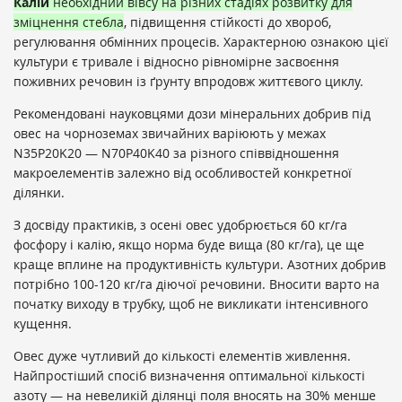
Калій
необхідний вівсу на різних стадіях розвитку для
зміцнення стебла
, підвищення стійкості до хвороб,
регулювання обмінних процесів. Характерною ознакою цієї
культури є тривале і відносно рівномірне засвоєння
поживних речовин із ґрунту впродовж життєвого циклу.
Рекомендовані науковцями дози мінеральних добрив під
овес на чорноземах звичайних варіюють у межах
N
35
P
20
K
20
— N
70
P
40
K
40
за різного співвідношення
макроелементів залежно від особливостей конкретної
ділянки.
З досвіду практиків, з осені овес удобрюється 60 кг/га
фосфору і калію, якщо норма буде вища (80 кг/га), це ще
краще вплине на продуктивність культури. Азотних добрив
потрібно 100-120 кг/га діючої речовини. Вносити варто на
початку виходу в трубку, щоб не викликати інтенсивного
кущення.
Овес дуже чутливий до кількості елементів живлення.
Найпростіший спосіб визначення оптимальної кількості
азоту — на невеликій ділянці поля вносять на 30% менше