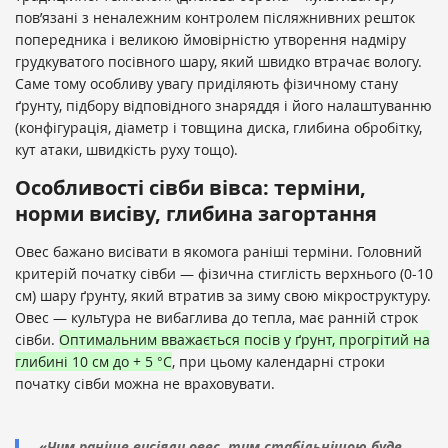
пов’язані з неналежним контролем післяжнивних решток
попередника і великою ймовірністю утворення надміру
грудкуватого посівного шару, який швидко втрачає вологу.
Саме тому особливу увагу приділяють фізичному стану
ґрунту, підбору відповідного знаряддя і його налаштуванню
(конфігурація, діаметр і товщина диска, глибина обробітку,
кут атаки, швидкість руху тощо).
Особливості сівби вівса: терміни,
норми висіву, глибина загортання
Овес бажано висівати в якомога раніші терміни. Головний
критерій початку сівби — фізична стиглість верхнього (0-10
см) шару ґрунту, який втратив за зиму свою мікроструктуру.
Овес — культура не вибаглива до тепла, має ранній строк
сівби.
Оптимальним вважається посів у ґрунт, прогрітий на
глибині 10 см до + 5 °С
, при цьому календарні строки
початку сівби можна не враховувати.
«Чим раніше висіяли овес, тим стабільнішою буде