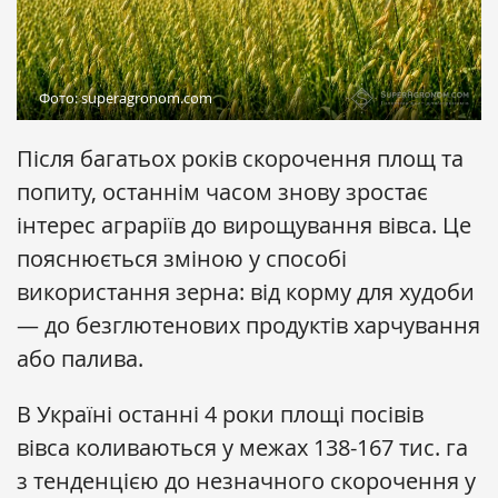
Фото: superagronom.com
Після багатьох років скорочення площ та
попиту, останнім часом знову зростає
інтерес аграріїв до вирощування вівса. Це
пояснюється зміною у способі
використання зерна: від корму для худоби
— до безглютенових продуктів харчування
або палива.
В Україні останні 4 роки площі посівів
вівса коливаються у межах 138-167 тис. га
з тенденцією до незначного скорочення у