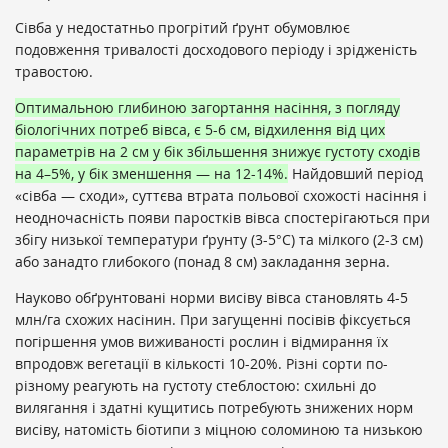
Сівба у недостатньо прогрітий ґрунт обумовлює
подовження тривалості досходового періоду і зрідженість
травостою.
Оптимальною глибиною загортання насіння, з погляду
біологічних потреб вівса, є 5-6 см, відхилення від цих
параметрів на 2 см у бік збільшення знижує густоту сходів
на 4–5%, у бік зменшення — на 12-14%.
Найдовший період
«сівба — сходи», суттєва втрата польової схожості насіння і
неодночасність появи паростків вівса спостерігаються при
збігу низької температури ґрунту (3-5°С) та мілкого (2-3 см)
або занадто глибокого (понад 8 см) закладання зерна.
Науково обґрунтовані норми висіву вівса становлять 4-5
млн/га схожих насінин. При загущенні посівів фіксується
погіршення умов виживаності рослин і відмирання їх
впродовж вегетації в кількості 10-20%. Різні сорти по-
різному реагують на густоту стеблостою: схильні до
вилягання і здатні кущитись потребують знижених норм
висіву, натомість біотипи з міцною соломиною та низькою