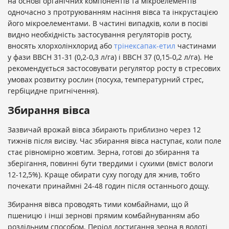
на основі органічних компонентів та мікроелементів
одночасно з протруюванням насіння вівса та інкрустацією
його мікроелементами. В частині випадків, коли в посіві
видно необхідність застосування регуляторів росту,
вносять хлорхолінхлорид або
трінексапак-етил
частинами
у фази ВВСН 31-31 (0,2-0,3 л/га) і ВВСН 37 (0,15-0,2 л/га). Не
рекомендується застосовувати регулятор росту в стресових
умовах розвитку рослин (посуха, температурний стрес,
гербіцидне пригнічення).
Збирання вівса
Зазвичай врожай вівса збирають приблизно через 12
тижнів після висіву. Час збирання вівса наступає, коли поле
стає рівномірно жовтим. Зерна, готові до збирання та
зберігання, повинні бути твердими і сухими (вміст вологи
12-12,5%). Краще обирати суху погоду для жнив, тобто
почекати принаймні 24-48 годин після останнього дощу.
Збирання вівса проводять тими комбайнами, що й
пшеницю і інші зернові прямим комбайнуванням або
роздільним способом. Період достигання зерна в волоті