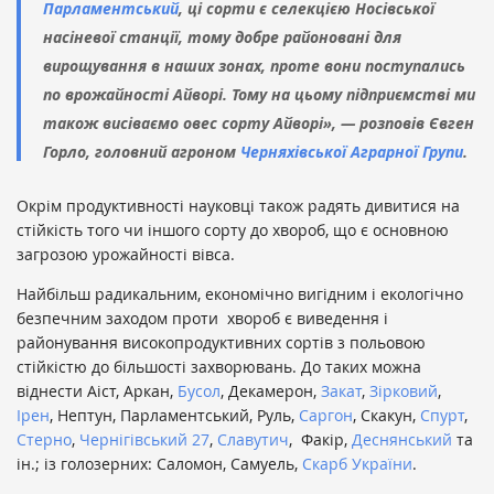
Парламентський
, ці сорти є селекцією Носівської
насіневої станції, тому добре районовані для
вирощування в наших зонах, проте вони поступались
по врожайності Айворі. Тому на цьому підприємстві ми
також висіваємо овес сорту Айворі», — розповів Євген
Горло, головний агроном
Черняхівської Аграрної Групи
.
Окрім продуктивності науковці також радять дивитися на
стійкість того чи іншого сорту до хвороб, що є основною
загрозою урожайності вівса.
Найбільш радикальним, економічно вигідним і екологічно
безпечним заходом проти хвороб є виведення і
районування високопродуктивних сортів з польовою
стійкістю до більшості захворювань. До таких можна
віднести Аіст, Аркан,
Бусол
, Декамерон,
Закат
,
Зірковий
,
Ірен
, Нептун, Парламентський, Руль,
Саргон
, Скакун,
Спурт
,
Стерно
,
Чернігівський 27
,
Славутич
, Факір,
Деснянський
та
ін.; із голозерних: Саломон, Самуель,
Скарб України
.