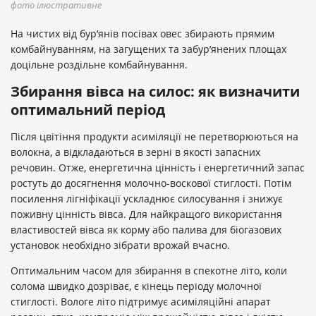
фото ілюстративне
На чистих від бур’янів посівах овес збирають прямим
комбайнуванням, на загущених та забур’янених площах
доцільне роздільне комбайнування.
Збирання вівса на силос: як визначити
оптимальний період
Після цвітіння продукти асиміляції не перетворюються на
волокна, а відкладаються в зерні в якості запасних
речовин. Отже, енергетична цінність і енергетичний запас
ростуть до досягнення молочно-воскової стиглості. Потім
посилення лігніфікації ускладнює силосування і знижує
поживну цінність вівса. Для найкращого використання
властивостей вівса як корму або палива для біогазових
установок необхідно зібрати врожай вчасно.
Оптимальним часом для збирання в спекотне літо, коли
солома швидко дозріває, є кінець періоду молочної
стиглості. Вологе літо підтримує асиміляційні апарат