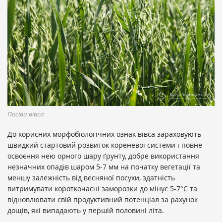
Посіви вівса
До корисних морфобіологічних ознак вівса зараховують
швидкий стартовий розвиток кореневої системи і повне
освоєння нею орного шару ґрунту, добре використання
незначних опадів шаром 5-7 мм на початку вегетації та
меншу залежність від весняної посухи, здатність
витримувати короткочасні заморозки до мінус 5-7°С та
відновлювати свій продуктивний потенціал за рахунок
дощів, які випадають у першій половині літа.