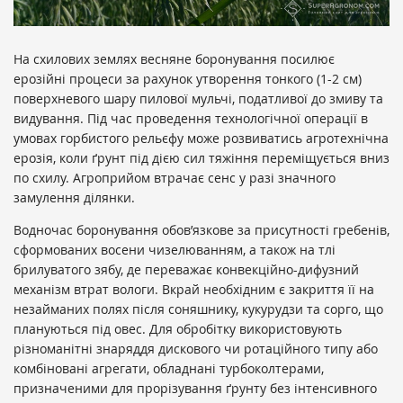
На схилових землях весняне боронування посилює
ерозійні процеси за рахунок утворення тонкого (1-2 см)
поверхневого шару пилової мульчі, податливої до змиву та
видування. Під час проведення технологічної операції в
умовах горбистого рельєфу може розвиватись агротехнічна
ерозія, коли ґрунт під дією сил тяжіння переміщується вниз
по схилу. Агроприйом втрачає сенс у разі значного
замулення ділянки.
Водночас боронування обов’язкове за присутності гребенів,
сформованих восени чизелюванням, а також на тлі
брилуватого зябу, де переважає конвекційно-дифузний
механізм втрат вологи. Вкрай необхідним є закриття її на
незайманих полях після соняшнику, кукурудзи та сорго, що
плануються під овес. Для обробітку використовують
різноманітні знаряддя дискового чи ротаційного типу або
комбіновані агрегати, обладнані турбоколтерами,
призначеними для прорізування ґрунту без інтенсивного