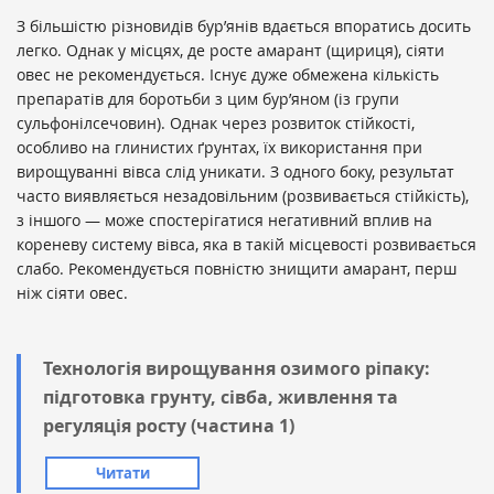
З більшістю різновидів бур’янів вдається впоратись досить
легко. Однак у місцях, де росте амарант (щириця), сіяти
овес не рекомендується. Існує дуже обмежена кількість
препаратів для боротьби з цим бур’яном (із групи
сульфонілсечовин). Однак через розвиток стійкості,
особливо на глинистих ґрунтах, їх використання при
вирощуванні вівса слід уникати. З одного боку, результат
часто виявляється незадовільним (розвивається стійкість),
з іншого — може спостерігатися негативний вплив на
кореневу систему вівса, яка в такій місцевості розвивається
слабо. Рекомендується повністю знищити амарант, перш
ніж сіяти овес.
Технологія вирощування озимого ріпаку:
підготовка грунту, сівба, живлення та
регуляція росту (частина 1)
Читати