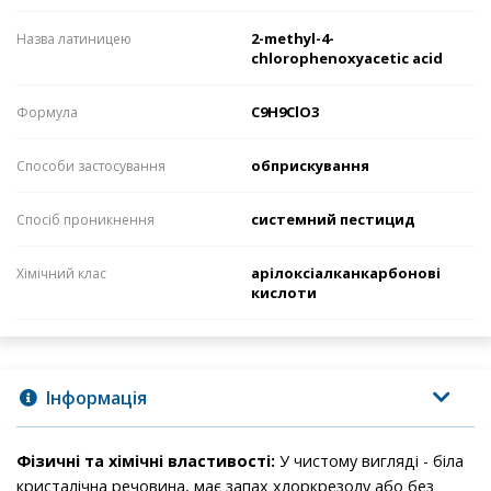
2-methyl-4-
Назва латиницею
chlorophenoxyacetic acid
C9H9ClO3
Формула
обприскування
Способи застосування
системний пестицид
Спосіб проникнення
арілоксіалканкарбонові
Хімічний клас
кислоти
Інформація
Фізичні та хімічні властивості:
У чистому вигляді - біла
кристалічна речовина, має запах хлоркрезолу або без