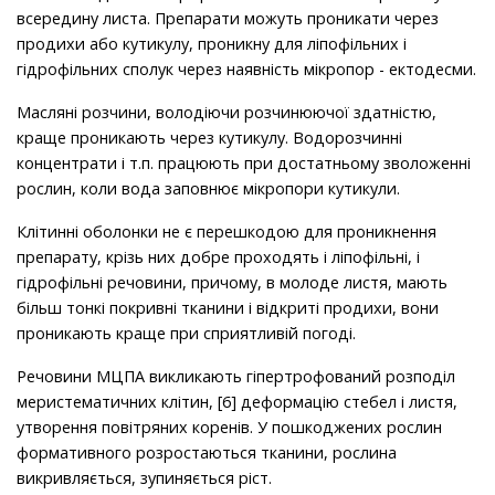
всередину листа. Препарати можуть проникати через
продихи або кутикулу, проникну для ліпофільних і
гідрофільних сполук через наявність мікропор - ектодесми.
Масляні розчини, володіючи розчинюючої здатністю,
краще проникають через кутикулу. Водорозчинні
концентрати і т.п. працюють при достатньому зволоженні
рослин, коли вода заповнює мікропори кутикули.
Клітинні оболонки не є перешкодою для проникнення
препарату, крізь них добре проходять і ліпофільні, і
гідрофільні речовини, причому, в молоде листя, мають
більш тонкі покривні тканини і відкриті продихи, вони
проникають краще при сприятливій погоді.
Речовини МЦПА викликають гіпертрофований розподіл
меристематичних клітин, [6] деформацію стебел і листя,
утворення повітряних коренів. У пошкоджених рослин
формативного розростаються тканини, рослина
викривляється, зупиняється ріст.