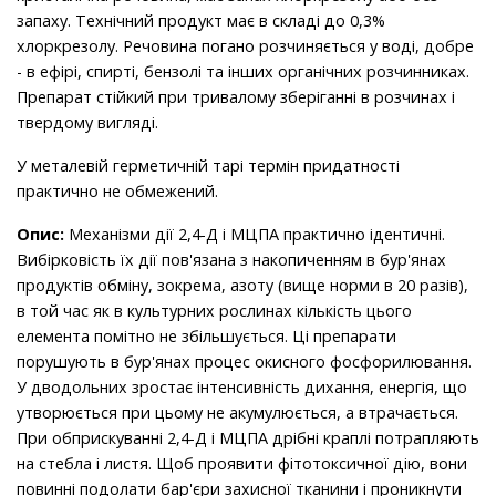
запаху. Технічний продукт має в складі до 0,3%
хлоркрезолу. Речовина погано розчиняється у воді, добре
- в ефірі, спирті, бензолі та інших органічних розчинниках.
Препарат стійкий при тривалому зберіганні в розчинах і
твердому вигляді.
У металевій герметичній тарі термін придатності
практично не обмежений.
Опис:
Механізми дії 2,4-Д і МЦПА практично ідентичні.
Вибірковість їх дії пов'язана з накопиченням в бур'янах
продуктів обміну, зокрема, азоту (вище норми в 20 разів),
в той час як в культурних рослинах кількість цього
елемента помітно не збільшується. Ці препарати
порушують в бур'янах процес окисного фосфорилювання.
У дводольних зростає інтенсивність дихання, енергія, що
утворюється при цьому не акумулюється, а втрачається.
При обприскуванні 2,4-Д і МЦПА дрібні краплі потрапляють
на стебла і листя. Щоб проявити фітотоксичної дію, вони
повинні подолати бар'єри захисної тканини і проникнути