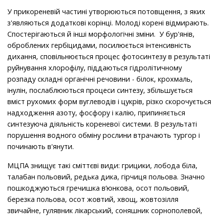
У прикореневій частині утворюються потовщення, з яких
з'являються додаткові корінці. Молоді корені відмирають.
Спостерігаються й інші морфологічні зміни. У бур'янів,
оброблених гербіцидами, посилюється інтенсивність
дихання, сповільнюється процес фотосинтезу в результаті
руйнування хлорофілу, піддаються гідролітичному
розпаду складні органічні речовини - білок, крохмаль,
інулін, послаблюються процеси синтезу, збільшується
вміст рухомих форм вуглеводів і цукрів, різко скорочується
надходження азоту, фосфору і калію, припиняється
синтезуюча діяльність кореневої системи. В результаті
порушення водного обміну рослини втрачають тургор і
починають в'янути.
МЦПА знищує такі сміттєві види: грицики, лобода біла,
талабан польовий, редька дика, гірчиця польова. Значно
пошкоджуються гречишка в’юнкова, осот польовий,
березка польова, осот жовтий, хвощ, жовтозілля
звичайне, гулявник лікарський, соняшник сорнополевой,