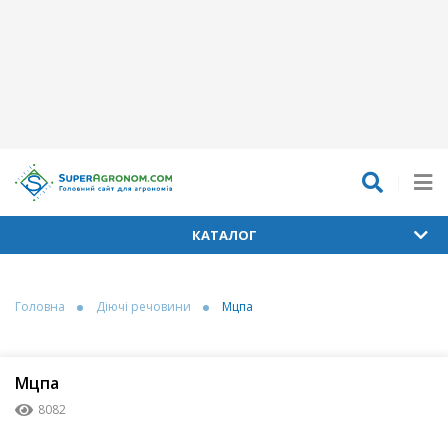
КАТАЛОГ
Головна
Діючі речовини
Мцпа
Мцпа
8082