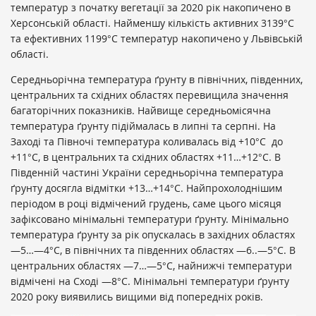
температур з початку вегетації за 2020 рік накопичено в
Херсонській області. Найменшу кількість активних 3139°C
та ефективних 1199°C температур накопичено у Львівській
області.
Середньорічна температура ґрунту в північних, південних,
центральних та східних областях перевищила значення
багаторічних показників. Найвище середньомісячна
температура ґрунту підіймалась в липні та серпні. На
Заході та Півночі температура коливалась від +10°C до
+11°C, в центральних та східних областях +11…+12°C. В
Південній частині України середньорічна температура
ґрунту досягла відмітки +13…+14°C. Найпрохолоднішим
періодом в році відмічений грудень, саме цього місяця
зафіксовано мінімальні температури ґрунту. Мінімально
температура ґрунту за рік опускалась в західних областях
—5…—4°C, в північних та південних областях —6..—5°C. В
центральних областях —7…—5°C, найнижчі температури
відмічені на Сході —8°C. Мінімальні температури ґрунту
2020 року виявились вищими від попередніх років.