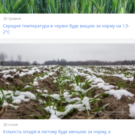
26 травня
Середня температура в червні буде вищою за норму на 1,5-
2°С
28 січня
Кількість опадів в лютому буде меншою за норму, а