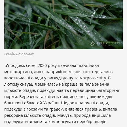
Опади на посівах
Упродовж січня 2020 року панувала посушлива
метеокартина, лише наприкінці місяця спостерігались
короткочасні опади у вигляді дощу та мокрого снігу. В
лютому ситуація змінилась на краще, випала значна
кількість опадів, подекуди навіть перевищила багаторічні
норми. Березень та квітень виявився посушливим для
більшості областей України. Щедрим на рясні опади,
подекуди з грозами та градом, виявився травень, випала
рекордна кількість опадів. Мабуть, природа вирішила
надолужити згаяне та компенсувати недобір опадів.