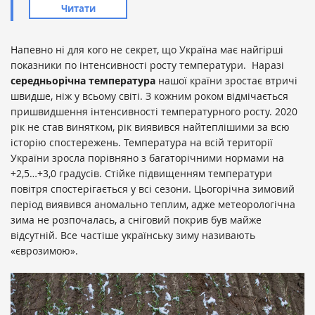
Читати
Напевно ні для кого не секрет, що Україна має найгірші
показники по інтенсивності росту температури. Наразі
середньорічна температура
нашої країни зростає втричі
швидше, ніж у всьому світі. З кожним роком відмічається
пришвидшення інтенсивності температурного росту. 2020
рік не став винятком, рік виявився найтеплішими за всю
історію спостережень. Температура на всій території
України зросла порівняно з багаторічними нормами на
+2,5…+3,0 градусів. Стійке підвищенням температури
повітря спостерігається у всі сезони. Цьогорічна зимовий
період виявився аномально теплим, адже метеорологічна
зима не розпочалась, а сніговий покрив був майже
відсутній. Все частіше українську зиму називають
«єврозимою».