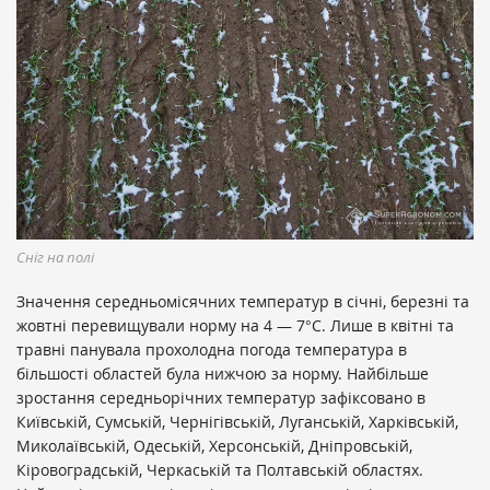
Сніг на полі
Значення середньомісячних температур в січні, березні та
жовтні перевищували норму на 4 — 7
°C
. Лише в квітні та
травні панувала прохолодна погода температура в
більшості областей була нижчою за норму. Найбільше
зростання середньорічних температур зафіксовано в
Київській, Сумській, Чернігівській, Луганській, Харківській,
Миколаївській, Одеській, Херсонській, Дніпровській,
Кіровоградській, Черкаській та Полтавській областях.