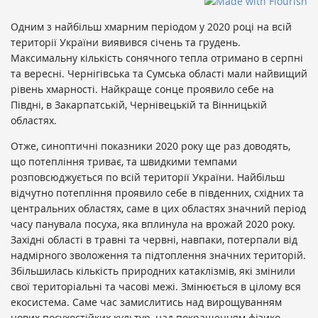
Одним з найбільш хмарним періодом у 2020 році на всій
території України виявився січень та грудень.
Максимальну кількість сонячного тепла отримано в серпні
та вересні. Чернігівська та Сумська області мали найвищий
рівень хмарності. Найкраще сонце проявило себе на
Півдні, в Закарпатській, Чернівецькій та Вінницькій
областях.
Отже, синоптичні показники 2020 року ще раз доводять,
що потепління триває, та швидкими темпами
розповсюджується по всій території України. Найбільш
відчутно потепління проявило себе в південних, східних та
центральних областях, саме в цих областях значний період
часу панувала посуха, яка вплинула на врожай 2020 року.
Західні області в травні та червні, навпаки, потерпали від
надмірного зволоження та підтоплення значних територій.
Збільшилась кількість природних катаклізмів, які змінили
свої територіальні та часові межі. Змінюється в цілому вся
екосистема. Саме час замислитись над вирощуванням
нових посухостійких культур, над покращенням фізико—