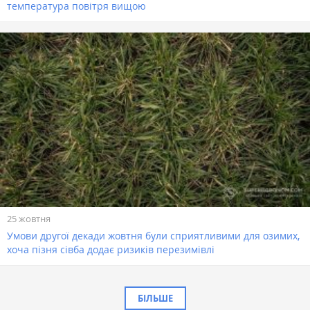
температура повітря вищою
25 жовтня
Умови другої декади жовтня були сприятливими для озимих,
хоча пізня сівба додає ризиків перезимівлі
БІЛЬШЕ