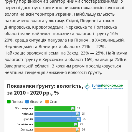
ґрунту порівнюючи з багаторічними спостереженнями. У
вересні досягнуто критично низьких показників ґрунтової
вологи на всій території України. Найбільшу кількість
накопичено вологи у лютому. Східні, Південні а також
Дніпровська, Кіровоградська, Черкаська та Полтавська
області мали найнижчі показники вологості ґрунту 16% —
20%, краща ситуація панувала на Півночі, в Хмельницькій,
Чернівецькій та Вінницькій областях 21% — 22%.
Найкраще зволожені землі на Заході 23% — 25%. Найнижча
вологості ґрунту в Херсонській області 16%, найвища 25% в
Закарпатській області. З кожним роком прослідковується
невтішна тенденція зниження вологості ґрунту.