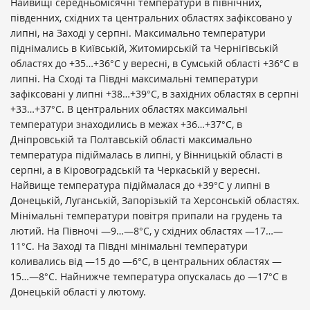
Найвищі середньомісячні температури в північних,
південних, східних та центральних областях зафіксовано у
липні, на Заході у серпні. Максимально температури
піднімались в Київській, Житомирській та Чернігівській
областях до +35…+36
°C у вересні, в Сумській області +36°C в
липні. На Сході та Півдні максимальні температури
зафіксовані у липні +38…+39°C, в західних областях в серпні
+33…+37°C. В центральних областях максимальні
температури знаходились в межах +36…+37°C, в
Дніпровській та Полтавській області максимально
температура підіймалась в липні, у Вінницькій області в
серпні, а в Кіровоградській та Черкаській у вересні.
Найвище температура підіймалася до +39°C у липні в
Донецькій, Луганській, Запорізькій та Херсонській областях.
Мінімальні температури повітря припали на грудень та
лютий. На Півночі —9…—8°C, у східних областях —17…—
11°C. На Заході та Півдні мінімальні температури
коливались від —15 до —6°C, в центральних областях —
15…—8°C. Найнижче температура опускалась до —17°C в
Донецькій області у лютому.