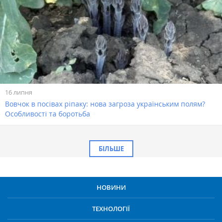
16 липня
Вовчок в посівах ріпаку: нова загроза українським полям?
Особливості та боротьба
БІЛЬШЕ
НОВИНИ
ТЕХНОЛОГІЇ