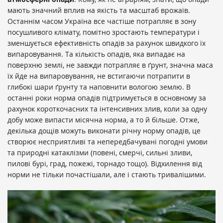
мають значний вплив на якість та масштаб врожаїв.
Останнім часом Україна все частіше потрапляє в зону
посушливого клімату, помітно зростають температури і
зменшується ефективність опадів за рахунок швидкого їх
випаровування. Та кількість опадів, яка випадає на
поверхню землі, не завжди потрапляє в ґрунт, значна маса
їх йде на випаровування, не встигаючи потрапити в
глибокі шари ґрунту та наповнити вологою землю. В
останні роки норма опадів підтримується в основному за
рахунок короткочасних та інтенсивних злив, коли за одну
добу може випасти місячна норма, а то й більше. Отже,
декілька дощів можуть виконати річну норму опадів, це
створює несприятливі та непередбачувані погодні умови
та природні катаклізми
(повені, смерчі, сильні зливи,
пилові бурі, град, пожежі, торнадо тощо).
Відхилення від
норми не тільки почастішали, але і стають тривалішими.