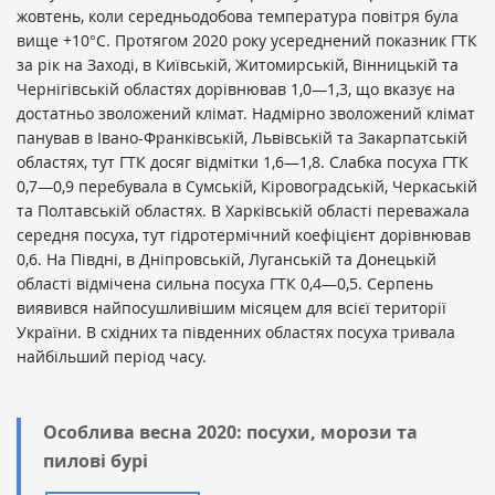
жовтень, коли середньодобова температура повітря була
вище +10°C. Протягом 2020 року усереднений показник ГТК
за рік на Заході, в Київській, Житомирській, Вінницькій та
Чернігівській областях дорівнював 1,0—1,3, що вказує на
достатньо зволожений клімат. Надмірно зволожений клімат
панував в Івано-Франківській, Львівській та Закарпатській
областях, тут ГТК досяг відмітки 1,6—1,8. Слабка посуха ГТК
0,7—0,9 перебувала в Сумській, Кіровоградській, Черкаській
та Полтавській областях. В Харківській області переважала
середня посуха, тут гідротермічний коефіцієнт дорівнював
0,6. На Півдні, в Дніпровській, Луганській та Донецькій
області відмічена сильна посуха ГТК 0,4—0,5. Серпень
виявився найпосушливішим місяцем для всієї території
України. В східних та південних областях посуха тривала
найбільший період часу.
Особлива весна 2020: посухи, морози та
пилові бурі