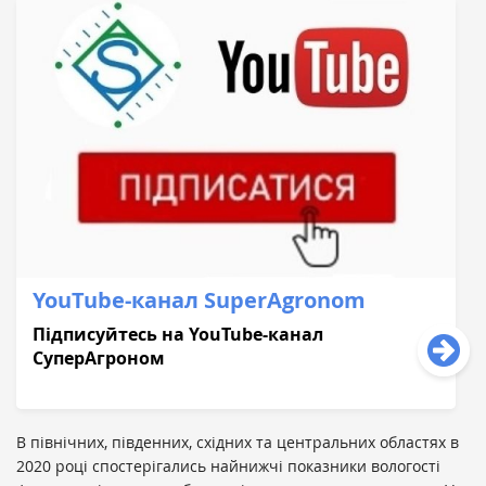
YouTube-кaнaл SuperAgronom
Підписуйтесь нa YouTube-кaнaл
СуперAгроном
В північних, південних, східних та центральних областях в
2020 році спостерігались найнижчі показники вологості