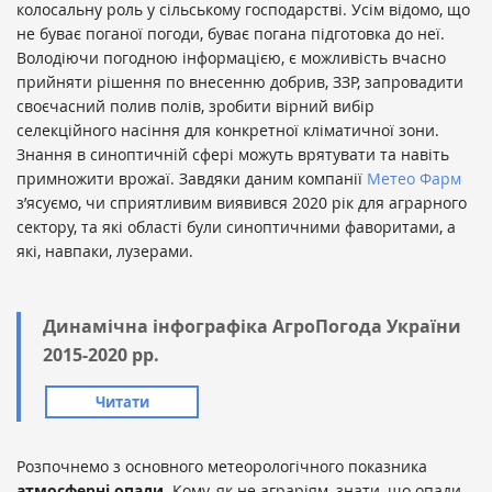
колосальну роль у сільському господарстві. Усім відомо, що
не буває поганої погоди, буває погана підготовка до неї.
Володіючи погодною інформацією, є можливість вчасно
прийняти рішення по внесенню добрив, ЗЗР, запровадити
своєчасний полив полів, зробити вірний вибір
селекційного насіння для конкретної кліматичної зони.
Знання в синоптичній сфері можуть врятувати та навіть
примножити врожаї. Завдяки даним компанії
Метео Фарм
з’ясуємо, чи сприятливим виявився 2020 рік для аграрного
сектору, та які області були синоптичними фаворитами, а
які, навпаки, лузерами.
Динамічна інфографіка АгроПогода України
2015-2020 рр.
Читати
Розпочнемо з основного метеорологічного показника
атмосферні опади
. Кому, як не аграріям, знати, що опади