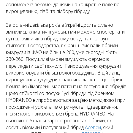
допоможе із рекомендаціями на конкретне поле по
вирощуванню, сівбі та підбору гібриду.
За останні декілька років в Україні досить сильно
змінились кліматичні умови, і ми можемо спостерігати
суттєві зміни як в гібридному складі, так і в групі
стиглості. Господарства, які раніш висівали гібриди
кукурудзи із ФАО не більше 200, уже сьогодні сіють
230-260. Посушливі умови змушують фермерів
переглядати свої технології вирощування кукурудзи і
використовувати більш вологоощадливі. В цій ланці
вирощування кукурудзи є важлива ланка — це гібрид.
Компанія Лімагрейн має патент на тестування гібридів
щодо стійкості до посухи і усі гібриди під брендом
HYDRANEO випробовуються за цією методикою і при
проходженні усіх етапів отримують підтвердження,
після якого присвоюється бренд HYDRANEO. На
сьогодні в України зареєстровані такі гібриди, як
досить відомий і популярний гібрид
Адевей
, який