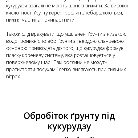
кукурудзи взагалі не мають шансів вижити. За високої
кислотності ґрунту корені рослин знебарвлюються,
нижня частина починає гнити.
Також слід врахувати, що ущільнені ґрунти з низькою
водопроникністю або ґрунти з твердою сланцевою
основою призводять до того, що кукурудза формує
пласку кореневу систему, яка розташовується у
поверхневому шарі. Такі рослини не можуть
протистояти посухам і легко вилягають при сильних
вітрах.
Обробіток ґрунту під
кукурудзу