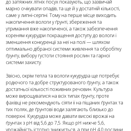
до затяжних літніх посух показують, що зазвичай
марно очікувати опадів, та ще й у достатній кількості,
саме у липні-серпні. Тому на перше місце виходить
накопичення вологи у ґрунті, збереження та
утримання вже накопиченої, а також забезпечення
кореням кукурудзи покращення доступу до вологи і
зменшення конкуренції за неї на полі — шляхом
оптимально дібраної системи живлення та обробітку
ґрунту, вибору густоти стояння рослин та гарної
системи захисту.
Звісно, окрім тепла та вологи кукурудза ще потребує
родючого та добре структурованого ґрунту, а також
достатньої кількості поживних речовин. Культура
може вирощуватися на всіх типах ґрунту, проте
фахівці не рекомендують сіяти її на піщаних ґрунтах та
тих полях, де ґрунтові води залягають близько до
поверхні. Кукурудза може давати високі врожаї на
ґрунтах з рН від 5,6 до 7,5. Якщо рН нижче 5,6,
урожайність істотно знижується, а при рН 4,0 рослини