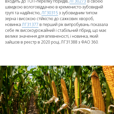
входить до ТОП-переліку гібридів,
ЛГ30273
із своєю
швидкою вологовіддачею в кременисто-зубовидній
групі та надійністю,
ЛГ30315
з зубовидним типом
зерна і високою стійкістю до сажкових хвороб,
новинка
ЛГ31377
в перший рік випробувань показала
себе як високоурожайний і стабільний гібрид, що має
велике значення для впевненості, і новинка, який
зайшов в реєстр в 2020 році, ЛГ31388 з ФАО 360.