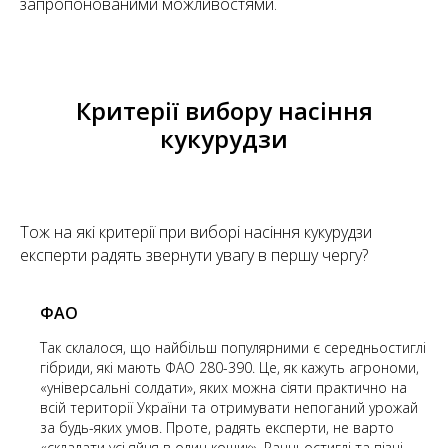
запропонованими можливостями.
Критерії вибору насіння
кукурудзи
Тож на які критерії при виборі насіння кукурудзи
експерти радять звернути увагу в першу чергу?
ФАО
Так склалося, що найбільш популярними є середньостиглі
гібриди, які мають ФАО 280-390. Це, як кажуть агрономи,
«універсальні солдати», яких можна сіяти практично на
всій території України та отримувати непоганий урожай
за будь-яких умов. Проте, радять експерти, не варто
«складати усі яйця в один кошик». Ранньостиглі та пізні