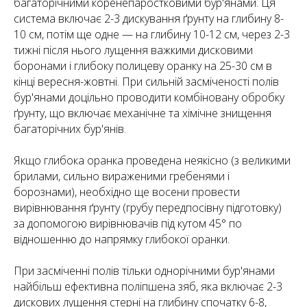
багаторічними коренепаростковими бур'янами. Ця
система включає 2-3 дискування ґрунту на глибину 8-
10 см, потім ще одне — на глибину 10-12 см, через 2-3
тижні після нього лущення важкими дисковими
боронами і глибоку полицеву оранку на 25-30 см в
кінці вересня-жовтні. При сильній засміченості полів
бур'янами доцільно проводити комбіновану обробку
ґрунту, що включає механічне та хімічне знищення
багаторічних бур'янів.
Якщо глибока оранка проведена неякісно (з великими
брилами, сильно вираженими гребенями і
борознами), необхідно ще восени провести
вирівнювання ґрунту (грубу передпосівну підготовку)
за допомогою вирівнювачів під кутом 45° по
відношенню до напрямку глибокої оранки.
При засміченні полів тільки однорічними бур'янами
найбільш ефективна поліпшена зяб, яка включає 2-3
дискових лущення стерні на глибину спочатку 6-8,