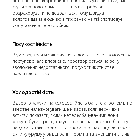
Якщо потенціал урожайності гібрида дуже високий, але
«кульгає» вологовіддача, на великі прибутки
розраховувати не доводиться. Тому швидка
вологовіддача є однією з тих ознак, на які спрямовує
увагу кожен агровиробник.
Посухостійкість
В умовах, коли українська зона достатнього зволоження
поступово, але впевнено, перетворюється на зону
зволоження недостатнього, посухостійкість стає
важливою ознакою.
Холодостійкість
Відверто кажучи, на холодостійкість багато агрономів не
звертає належної уваги ще й зараз, коли весни вже
встигли показати, якими непередбачуваними вони
можуть бути. Проте, кажуть фахівці насіннєвого бізнесу,
це досить-таки корисна та важлива ознака, що дозволяє
сіяти кукурудзу у більш ранні терміни та зменшити вплив