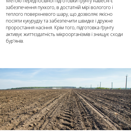
Метою передпосівної підготовки ґрунту навесні є
забезпечення пухкого, в достатній мірі вологого і
теплого поверхневого шару, що дозволяє якісно
посіяти кукурудзу та забезпечити швидке і дружне
проростання насіння. Крім того, підготовка ґрунту
активує життєздатність мікроорганізмів і знищує сходи
бур'янів.