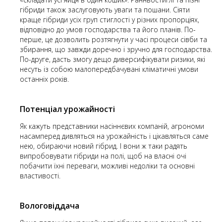
гібриди також заслуговують уваги та пошани. Сіяти
краще гібриди усіх груп стиглості у різних пропорціях,
відповідно до умов господарства та його планів. По-
перше, це дозволить розтягнути у часі процеси сівби та
збирання, що завжди доречно і зручно для господарства.
По-друге, дасть змогу дещо диверсифікувати ризики, які
несуть із собою малопередбачувані кліматичні умови
останніх років.
Потенціал урожайності
Як кажуть представники насіннєвих компаній, агрономи
насамперед дивляться на урожайність і цікавляться саме
нею, обираючи новий гібрид. І вони ж таки радять
випробовувати гібриди на полі, щоб на власні очі
побачити їхні переваги, можливі недоліки та основні
властивості.
Вологовіддача