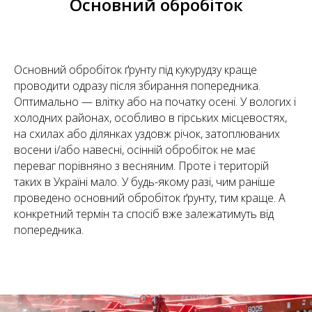
Основний обробіток
Основний обробіток ґрунту під кукурудзу краще
проводити одразу після збирання попередника.
Оптимально — влітку або на початку осені. У вологих і
холодних районах, особливо в гірських місцевостях,
на схилах або ділянках уздовж річок, затоплюваних
восени і/або навесні, осінній обробіток не має
переваг порівняно з весняним. Проте і територій
таких в Україні мало. У будь-якому разі, чим раніше
проведено основний обробіток ґрунту, тим краще. А
конкретний термін та спосіб вже залежатимуть від
попередника.