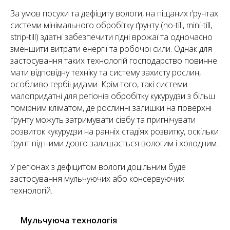
За умов посухи та дефіциту вологи, на піщаних ґрунтах
системи мінімального обробітку ґрунту (no-till, mini-till,
strip-till) здатні забезпечити гідні врожаї та одночасно
зменшити витрати енергії та робочої сили. Однак для
застосування таких технологій господарство повинне
мати відповідну техніку та систему захисту рослин,
особливо гербіцидами. Крім того, такі системи
малопридатні для регіонів обробітку кукурудзи з більш
помірним кліматом, де рослинні залишки на поверхні
ґрунту можуть затримувати сівбу та пригнічувати
розвиток кукурудзи на ранніх стадіях розвитку, оскільки
ґрунт під ними довго залишається вологим і холодним.
У регіонах з дефіцитом вологи доцільним буде
застосування мульчуючих або консервуючих
технологій.
Мульчуюча технологія