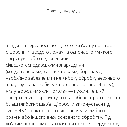
Поле під кукурудзу
Завдання передпосівної підготовки ґрунту полягає в
створенні «твердого ложа» та одночасно «м'якого
покриву». Тобто відповідними
сільськогосподарськими знаряддями
(кондиціонерами, культиваторами, боронами)
необхідно забезпечити неглибоку обробку верхнього
шару ґрунту на глибину загортання насіння (4-6 см),
яка утворює «м'який покрив» — пухкий, теплий
поверхневий шар ґрунту, що запобігає втраті вологи з
більш глибоких шарів. Ці роботи виконуються під
кутом 45° по відношенню до напрямку глибокої
оранки або іншого виду основного обробітку. Під
«м'яким покривом» знаходиться вологе, тверде ложе,