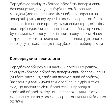
Передбачає заміну глибокого обробітку поверхневим
безполицевим, знищення бур'янів комбінованим
методом (механічний плюс хімічний) та утворення на
поверхні ґрунту шару мульчі з рослинних решток. За цією
технологією восени проводять лущення стерні, обробку
поля гербіцидами (якщо воно засмічене багаторічними
бур'янами) та боронування із прикотковуванням. Навесні
закриття вологи та передпосівне внесення ґрунтового
гербіциду під культивацію із зарубкою на глибину 6-8 см,
Консервуюча технологія
Передбачає збереження частини рослинних решток,
заміну глибокого обробітку поверхневим безполицевим
(глибоке рихлення, глибокий плоскорізний обробіток).
Загалом, від мульчуючої технології вона відрізняється
тим, що восени замість боронування проводять
глибокий обробіток ґрунту і на поверхні залишають
лише певну частину рослинних решток (зазвичай близько
20-30%).