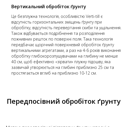
Вертикальний обробіток ґрунту
Це безплужна технологія, особливістю Verti-till є
відсутність горизонтальних зміщень ґрунту при
обробітку, відсутність перевертання скиби та ущільнення.
Також відбувається подрібнення та розподілення
пожнивних решток по поверхні поля. Така технологія
передбачає щорічний поверхневий обробіток ґрунту
вертикальними агрегатами, а раз на 4-6 років виконання
обробітку глибокорозпушувачами на глибину не менше
40 см, щоб ефективно «зірвати» плужну підошву, яка
зазвичай утворюється на глибині приблизно 25 см та
простягається вглиб на приблизно 10-12 см.
Передпосівний обробіток ґрунту