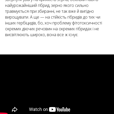
найурожайніший гібрид, зерно якого сильно
травмується при збиранні, не так вже й вигідно
вирощувати. А ще — на стійкість гібридів до тих чи
інших гербіцидів, бо, хоч проблему фітотоксичності
окремих діючих речовин на окремих гібридах і не
висвітлюють широко, вона все ж існує.