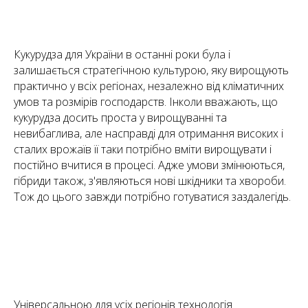
Кукурудза для України в останні роки була і
залишається стратегічною культурою, яку вирощують
практично у всіх регіонах, незалежно від кліматичних
умов та розмірів господарств. Інколи вважають, що
кукурудза досить проста у вирощуванні та
невибаглива, але насправді для отримання високих і
сталих врожаїв її таки потрібно вміти вирощувати і
постійно вчитися в процесі. Адже умови змінюються,
гібриди також, з'являються нові шкідники та хвороби.
Тож до цього завжди потрібно готуватися заздалегідь.
Універсальною для усіх регіонів технологія