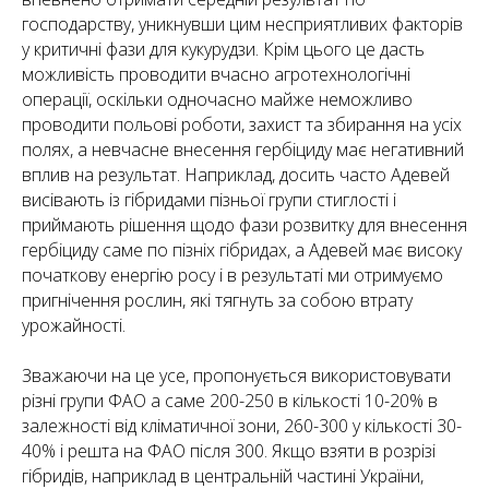
господарству, уникнувши цим несприятливих факторів
у критичні фази для кукурудзи. Крім цього це дасть
можливість проводити вчасно агротехнологічні
операції, оскільки одночасно майже неможливо
проводити польові роботи, захист та збирання на усіх
полях, а невчасне внесення гербіциду має негативний
вплив на результат. Наприклад, досить часто Адевей
висівають із гібридами пізньої групи стиглості і
приймають рішення щодо фази розвитку для внесення
гербіциду саме по пізніх гібридах, а Адевей має високу
початкову енергію росу і в результаті ми отримуємо
пригнічення рослин, які тягнуть за собою втрату
урожайності.
Зважаючи на це усе, пропонується використовувати
різні групи ФАО а саме 200-250 в кількості 10-20% в
залежності від кліматичної зони, 260-300 у кількості 30-
40% і решта на ФАО після 300. Якщо взяти в розрізі
гібридів, наприклад в центральній частині України,