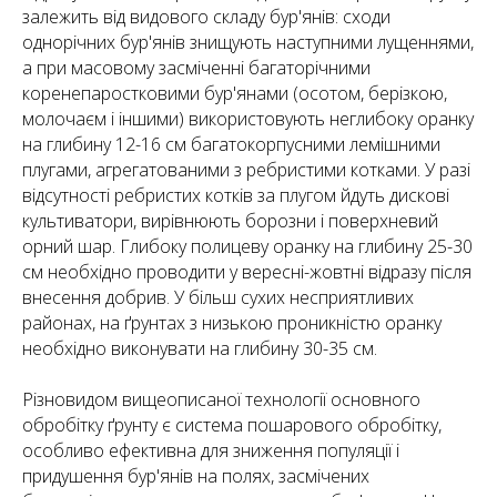
залежить від видового складу бур'янів: сходи
однорічних бур'янів знищують наступними лущеннями,
а при масовому засміченні багаторічними
коренепаростковими бур'янами (осотом, берізкою,
молочаєм і іншими) використовують неглибоку оранку
на глибину 12-16 см багатокорпусними лемішними
плугами, агрегатованими з ребристими котками. У разі
відсутності ребристих котків за плугом йдуть дискові
культиватори, вирівнюють борозни і поверхневий
орний шар. Глибоку полицеву оранку на глибину 25-30
см необхідно проводити у вересні-жовтні відразу після
внесення добрив. У більш сухих несприятливих
районах, на ґрунтах з низькою проникністю оранку
необхідно виконувати на глибину 30-35 см.
Різновидом вищеописаної технології основного
обробітку ґрунту є система пошарового обробітку,
особливо ефективна для зниження популяції і
придушення бур'янів на полях, засмічених