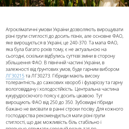
Агрокліматичні умови України дозволяють вирощувати
різні групи стиглості до досить пізніх, але основне ФАО,
яке вирощується в Україні, це 240-370. Та мапа ФАО,
яка була багато років тому, є не актуальною на
сьогодні, оскільки відбулись суттєві зміни в сторону
збільшення ФАО. В північній частині України, в
залежності від ґрунтових умов, буде гарним вибором
ЛГ30215
та ЛГ30273. Гібриди мають високу
толерантність до сажкових хвороб і фузаріозу та гарну
вологовіддачу і холодостійкість. Центральна частина
кукурудзосіючого поясу є досить цікавою. Тут
вирощують ФАО від 250 до 350. Зубовидні гібриди
бажано не висівати в ранні строки посіву. Для кожного
господарства рекомендується мати різні групи
стиглості, що дає можливість біль стабільно і
впевнено отримати середній результат по