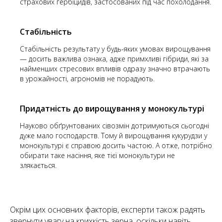
страхових гербіцидів, застосованих під час похолодання.
Стабільність
Стабільність результату у будь-яких умовах вирощування
— досить важлива ознака, адже примхливі гібриди, які за
найменших стресових впливів одразу значно втрачають
в урожайності, агрономів не порадують.
Придатність до вирощування у монокультурі
Науково обґрунтованих сівозмін дотримуються сьогодні
дуже мало господарств. Тому й вирощування кукурудзи у
монокультурі є справою досить частою. А отже, потрібно
обирати таке насіння, яке тієї монокультури не
злякається.
Окрім цих основних факторів, експерти також радять
звернути увагу на крихкість зерна, оскільки навіть