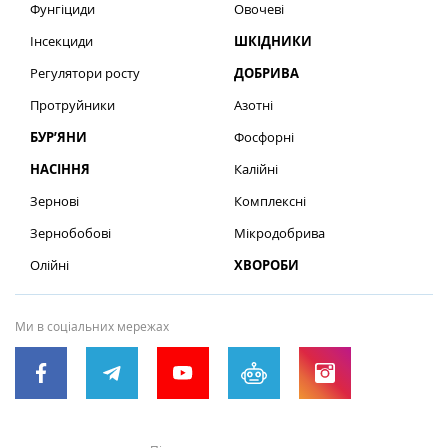
Фунгіциди
Овочеві
Інсекциди
ШКІДНИКИ
Регулятори росту
ДОБРИВА
Протруйники
Азотні
БУР’ЯНИ
Фосфорні
НАСІННЯ
Калійні
Зернові
Комплексні
Зернобобові
Мікродобрива
Олійні
ХВОРОБИ
Ми в соціальних мережах