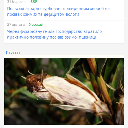
ЗЗР
31 березня
Польські аграрії стурбовані поширенням хвороб на
посівах озимих та дефіцитом вологи
Урожай
27 лютого
Через фузаріозну гниль господарство втратило
практично половину посівів озимої пшениці
Статті