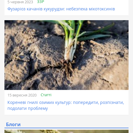
ЗЗР
5 червня 2023
Фузаріоз качанів кукурудзи: небезпека мікотоксинів
Статті
15 вересня 2020
Кореневі гнилі озимих культур: попередити, розпізнати,
подолати проблему
Блоги