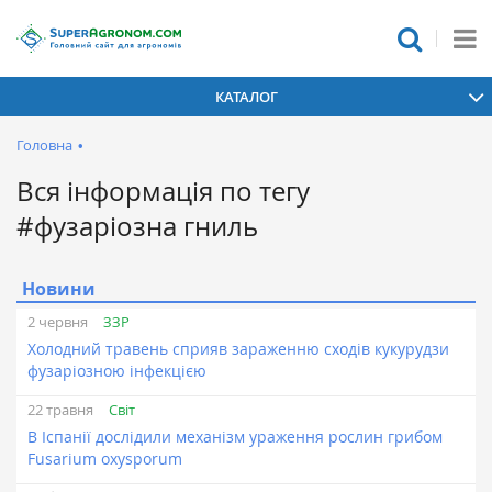
КАТАЛОГ
Головна
•
Вся інформація по тегу
#фузаріозна гниль
Новини
ЗЗР
2 червня
Холодний травень сприяв зараженню сходів кукурудзи
фузаріозною інфекцією
Світ
22 травня
В Іспанії дослідили механізм ураження рослин грибом
Fusarium oxysporum