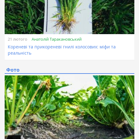
Анатолій Таракановський
21 лютого
Кореневі та прикореневі гнилі колосових: міфи та
реальність
Фото