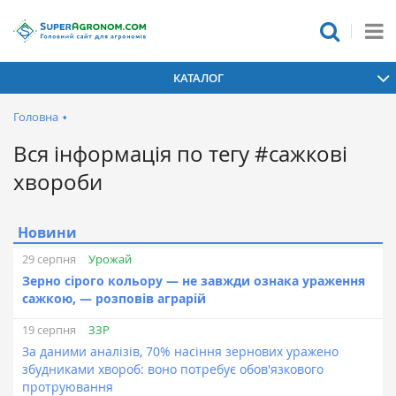
КАТАЛОГ
Головна
•
Вся інформація по тегу #сажкові
хвороби
Новини
Урожай
29 серпня
Зерно сірого кольору — не завжди ознака ураження
сажкою, — розповів аграрій
ЗЗР
19 серпня
За даними аналізів, 70% насіння зернових уражено
збудниками хвороб: воно потребує обов'язкового
протруювання