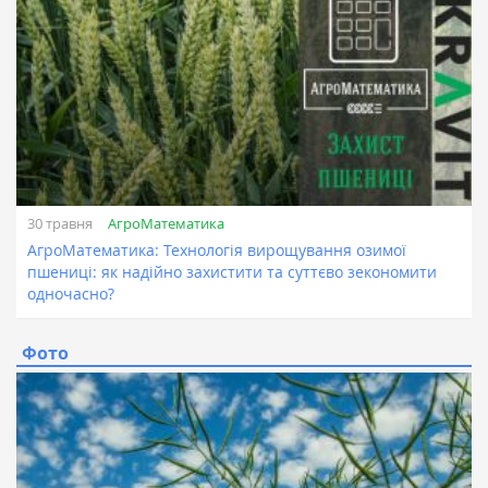
АгроМатематика
30 травня
АгроМатематика: Технологія вирощування озимої
пшениці: як надійно захистити та суттєво зекономити
одночасно?
Фото