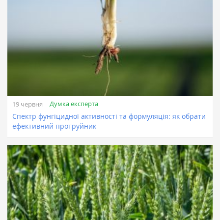
Думка експерта
19 червня
Спектр фунгіцидної активності та формуляція: як обрати
ефективний протруйник