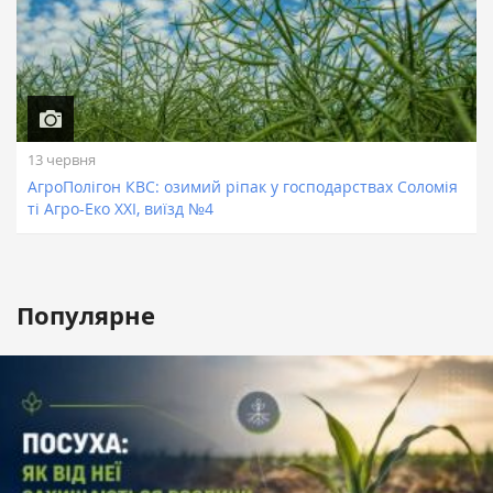
13 червня
АгроПолігон КВС: озимий ріпак у господарствах Соломія
ті Агро-Еко ХХІ, виїзд №4
Популярне