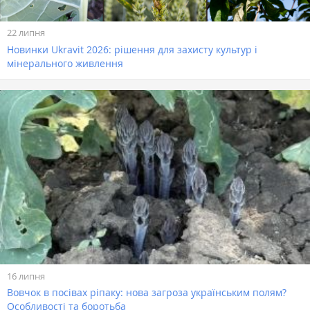
22 липня
Новинки Ukravit 2026: рішення для захисту культур і
мінерального живлення
16 липня
Вовчок в посівах ріпаку: нова загроза українським полям?
Особливості та боротьба