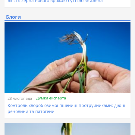
Якість зерна нового врожаю суттєво знижена
Блоги
Думка експерта
28 листопада
Контроль хвороб озимої пшениці протруйниками: діючі
речовини та патогени