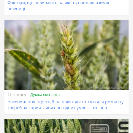
Фактори, що впливають на якість врожаю озимої
пшениці
Думка експерта
21 лютого
Накопичення інфекцій на полях достатньо для розвитку
хвороб за сприятливих погодних умов — експерт