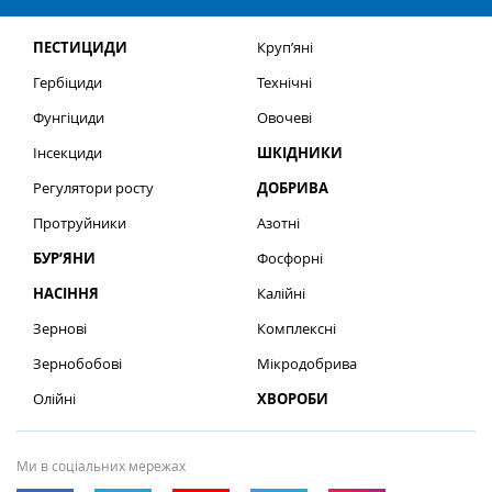
ПЕСТИЦИДИ
Круп’яні
Гербіциди
Технічні
Фунгіциди
Овочеві
Інсекциди
ШКІДНИКИ
Регулятори росту
ДОБРИВА
Протруйники
Азотні
БУР’ЯНИ
Фосфорні
НАСІННЯ
Калійні
Зернові
Комплексні
Зернобобові
Мікродобрива
Олійні
ХВОРОБИ
Ми в соціальних мережах