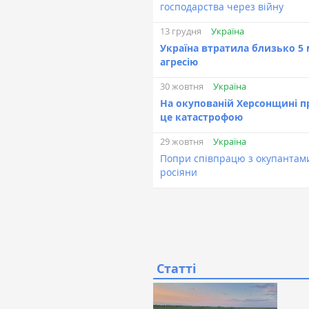
господарства через війну
Україна
13 грудня
Україна втратила близько 5 
агресію
Україна
30 жовтня
На окупованій Херсонщині п
це катастрофою
Україна
29 жовтня
Попри співпрацю з окупантами
росіяни
Статті