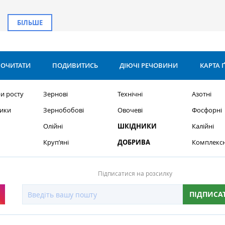
БІЛЬШЕ
ОЧИТАТИ
ПОДИВИТИСЬ
ДІЮЧІ РЕЧОВИНИ
КАРТА 
и росту
Зернові
Технічні
Азотні
ики
Зернобобові
Овочеві
Фосфорні
Олійні
ШКІДНИКИ
Калійні
Круп’яні
ДОБРИВА
Комплексн
Підписатися на розсилку
ПІДПИСА