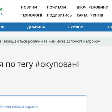
НОВИНИ
ПОЧИТАТИ
ДІЮЧІ РЕЧОВИНИ
ТЕХНОЛОГІЇ
ПОДИВИТИСЬ
КАРТА ҐРУНТІВ
НЯ
ДОБРИВА
БУР’ЯНИ
Х
 неї захищаються рослини та чим може допомогти агроном
я по тегу #окуповані
ьйонна навала сарани