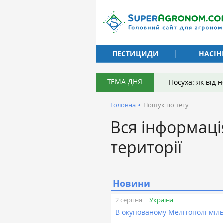
ПЕСТИЦИДИ
НАСІН
ТЕМА ДНЯ
Посуха: як від
Головна
•
Пошук по тегу
Вся інформаці
території
Новини
Україна
2 серпня
В окупованому Мелітополі міл