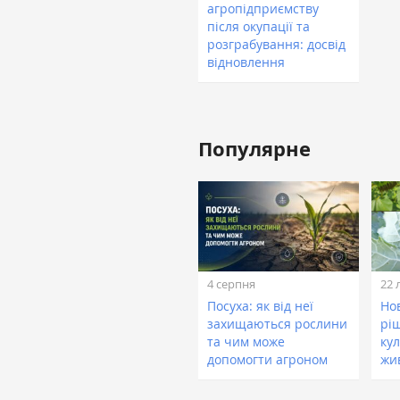
агропідприємству
після окупації та
розграбування: досвід
відновлення
Популярне
4 серпня
22 
Посуха: як від неї
Нов
захищаються рослини
рі
та чим може
кул
допомогти агроном
жи