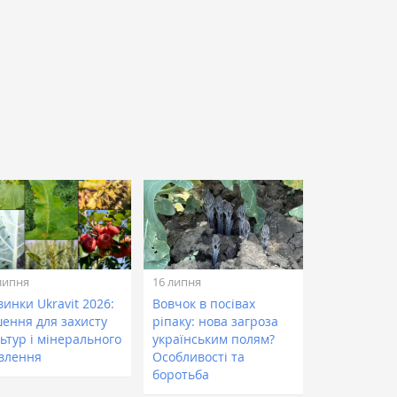
липня
16 липня
инки Ukravit 2026:
Вовчок в посівах
шення для захисту
ріпаку: нова загроза
ьтур і мінерального
українським полям?
влення
Особливості та
боротьба