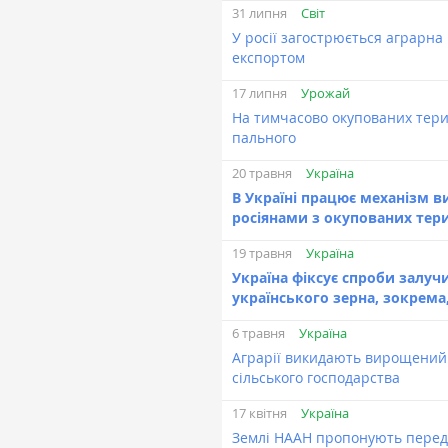
Світ
31 липня
У росії загострюється аграрна
експортом
Урожай
17 липня
На тимчасово окупованих тер
пального
Україна
20 травня
В Україні працює механізм 
росіянами з окупованих тери
Україна
19 травня
Україна фіксує спроби залучи
українського зерна, зокрема,
Україна
6 травня
Аграрії викидають вирощений 
сільського господарства
Україна
17 квітня
Землі НААН пропонують переда