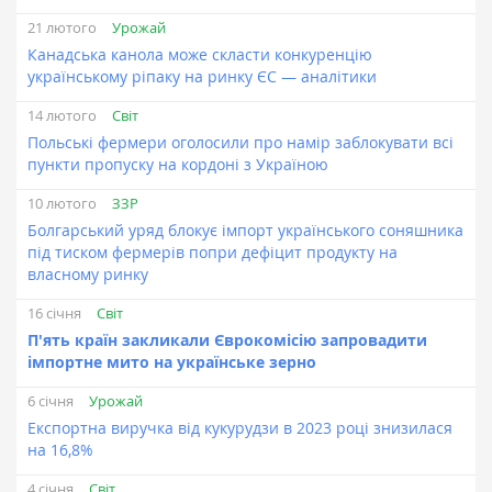
Урожай
21 лютого
Канадська канола може скласти конкуренцію
українському ріпаку на ринку ЄС — аналітики
Світ
14 лютого
Польські фермери оголосили про намір заблокувати всі
пункти пропуску на кордоні з Україною
ЗЗР
10 лютого
Болгарський уряд блокує імпорт українського соняшника
під тиском фермерів попри дефіцит продукту на
власному ринку
Світ
16 січня
П'ять країн закликали Єврокомісію запровадити
імпортне мито на українське зерно
Урожай
6 січня
Експортна виручка від кукурудзи в 2023 році знизилася
на 16,8%
Світ
4 січня