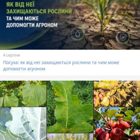
4 серпня
Посуха: як від неї захищаються рослини та чим може
допомогти агроном