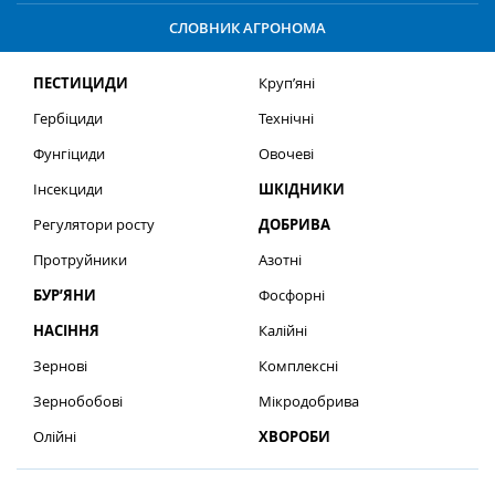
СЛОВНИК АГРОНОМА
ПЕСТИЦИДИ
Круп’яні
Гербіциди
Технічні
Фунгіциди
Овочеві
Інсекциди
ШКІДНИКИ
Регулятори росту
ДОБРИВА
Протруйники
Азотні
БУР’ЯНИ
Фосфорні
НАСІННЯ
Калійні
Зернові
Комплексні
Зернобобові
Мікродобрива
Олійні
ХВОРОБИ