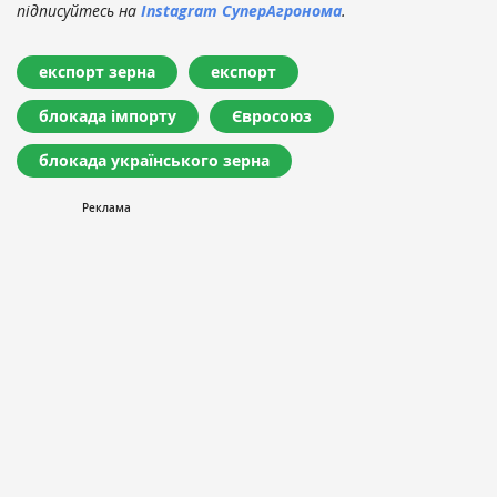
підписуйтесь на
Instagram СуперАгронома
.
експорт зерна
експорт
блокада імпорту
Євросоюз
блокада українського зерна