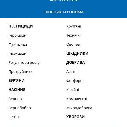
СЛОВНИК АГРОНОМА
ПЕСТИЦИДИ
Круп’яні
Гербіциди
Технічні
Фунгіциди
Овочеві
Інсекциди
ШКІДНИКИ
Регулятори росту
ДОБРИВА
Протруйники
Азотні
БУР’ЯНИ
Фосфорні
НАСІННЯ
Калійні
Зернові
Комплексні
Зернобобові
Мікродобрива
Олійні
ХВОРОБИ