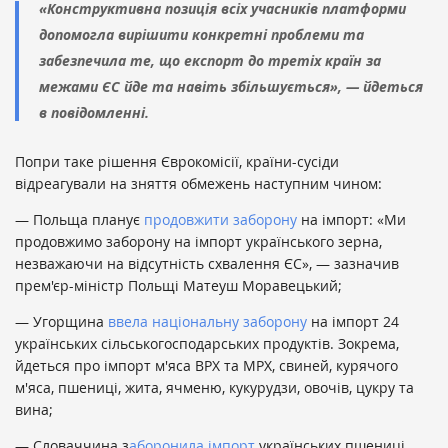
«Конструктивна позиція всіх учасників платформи
допомогла вирішити конкретні проблеми та
забезпечила те, що експорт до третіх країн за
межами ЄС йде та навіть збільшується», — йдеться
в повідомленні.
Попри таке рішення Єврокомісії, країни-сусіди
відреагували на зняття обмежень наступним чином:
— Польща планує
продовжити заборону
на імпорт: «Ми
продовжимо заборону на імпорт українського зерна,
незважаючи на відсутність схвалення ЄС», — зазначив
прем'єр-міністр Польщі Матеуш Моравецький;
— Угорщина
ввела національну заборону
на імпорт 24
українських сільськогосподарських продуктів. Зокрема,
йдеться про імпорт м'яса ВРХ та МРХ, свиней, курячого
м'яса, пшениці, жита, ячменю, кукурудзи, овочів, цукру та
вина;
— Словаччина з
аборонила імпорт
українських пшениці,