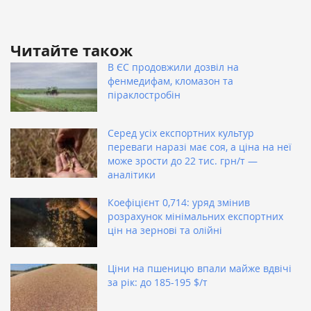
Читайте також
В ЄС продовжили дозвіл на
фенмедифам, кломазон та
піраклостробін
Серед усіх експортних культур
переваги наразі має соя, а ціна на неї
може зрости до 22 тис. грн/т —
аналітики
Коефіцієнт 0,714: уряд змінив
розрахунок мінімальних експортних
цін на зернові та олійні
Ціни на пшеницю впали майже вдвічі
за рік: до 185-195 $/т