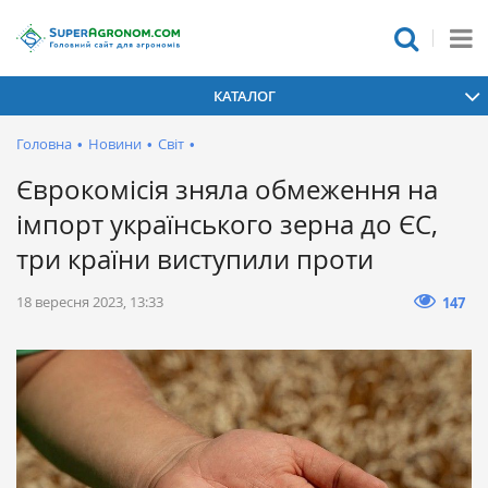
КАТАЛОГ
Головна
•
Новини
•
Світ
•
Єврокомісія зняла обмеження на
імпорт українського зерна до ЄС,
три країни виступили проти
18 вересня 2023, 13:33
147