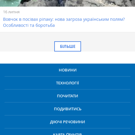
16 липня
Вовчок в посівах ріпаку: нова загроза українським полям?
Особливості та боротьба
БІЛЬШЕ
НОВИНИ
ТЕХНОЛОГІЇ
ПОЧИТАТИ
ПОДИВИТИСЬ
ДІЮЧІ РЕЧОВИНИ
КАРТА ҐРУНТІВ