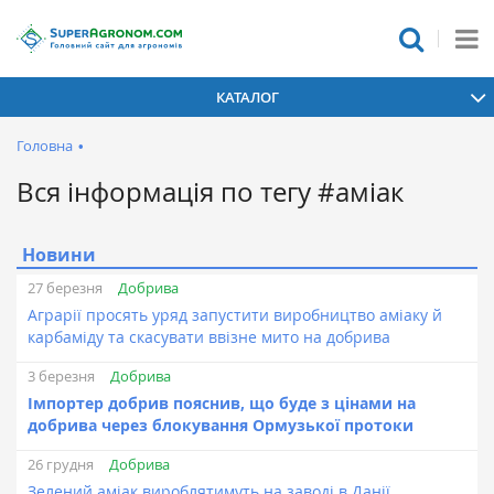
КАТАЛОГ
Головна
•
Вся інформація по тегу #аміак
Новини
Добрива
27 березня
Аграрії просять уряд запустити виробництво аміаку й
карбаміду та скасувати ввізне мито на добрива
Добрива
3 березня
Імпортер добрив пояснив, що буде з цінами на
добрива через блокування Ормузької протоки
Добрива
26 грудня
Зелений аміак вироблятимуть на заводі в Данії