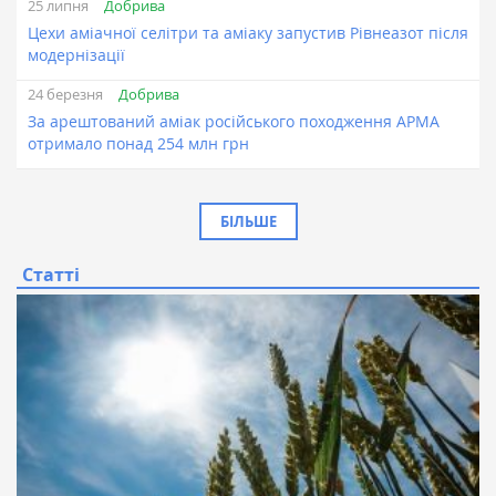
Добрива
25 липня
Цехи аміачної селітри та аміаку запустив Рівнеазот після
модернізації
Добрива
24 березня
За арештований аміак російського походження АРМА
отримало понад 254 млн грн
БІЛЬШЕ
Статті