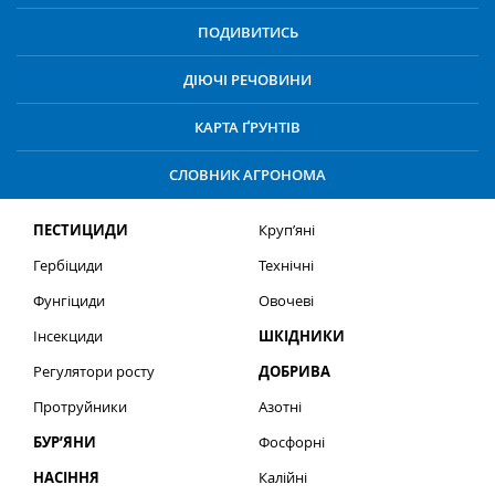
ПОДИВИТИСЬ
ДІЮЧІ РЕЧОВИНИ
КАРТА ҐРУНТІВ
СЛОВНИК АГРОНОМА
ПЕСТИЦИДИ
Круп’яні
Гербіциди
Технічні
Фунгіциди
Овочеві
Інсекциди
ШКІДНИКИ
Регулятори росту
ДОБРИВА
Протруйники
Азотні
БУР’ЯНИ
Фосфорні
НАСІННЯ
Калійні