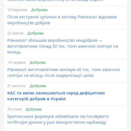
Добрива
16 березня
Після екстреної зупинки в лютому Рівнеазот відновив
виробництво добрив
Добрива
22 липня
Рівнеазот збільшив виробництво міндобрив —
виготовлятиме понад 50 тис. тонн аміачної селітри на
місяць
Добрива
14 червня
Рівнеазот виготовлятиме мінімум 40 тис. тонн аміачної
селітри на місяць після модернізації цехів
Добрива
21 лютого
КАС та аміак залишаються серед дефіцитних
категорій добрив в Україні
Добрива
29 січня
Британських фермерів зобов’язали застосовувати
інгібітори уреази у разі використання карбаміду