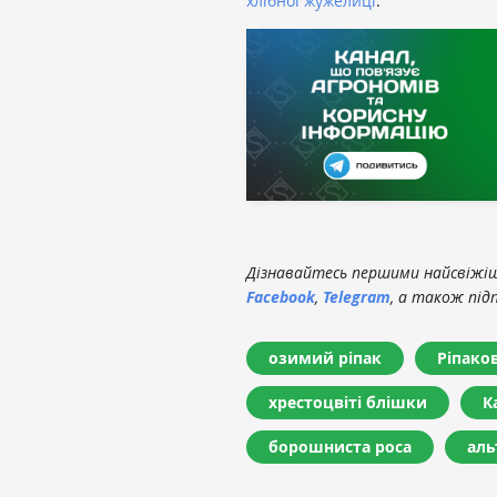
хлібної жужелиці
.
Дізнавайтесь першими найсвіжіші
Facebook
,
Telegram
, а також під
озимий ріпак
Ріпако
хрестоцвіті блішки
К
борошниста роса
аль