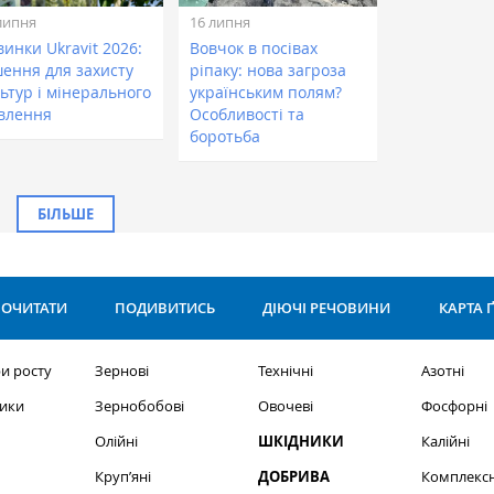
липня
16 липня
инки Ukravit 2026:
Вовчок в посівах
шення для захисту
ріпаку: нова загроза
ьтур і мінерального
українським полям?
влення
Особливості та
боротьба
БІЛЬШЕ
ОЧИТАТИ
ПОДИВИТИСЬ
ДІЮЧІ РЕЧОВИНИ
КАРТА 
и росту
Зернові
Технічні
Азотні
ики
Зернобобові
Овочеві
Фосфорні
Олійні
ШКІДНИКИ
Калійні
Круп’яні
ДОБРИВА
Комплексн