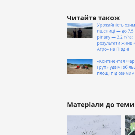
Читайте також
Урожайність озим
пшениці — до 7,5 т
ріпаку — 3,2 т/га:
результати жнив 
Агро» на Півдні
«Контінентал Фа
Груп» удвічі збіл
площі під озимим
Матеріали до теми