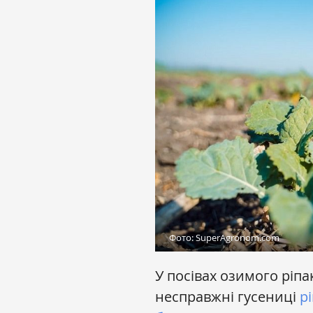
Фото: SuperAgronom.com
У посівах озимого ріп
несправжні гусениці
р