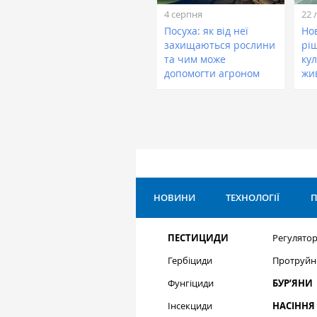
4 серпня
22 
Посуха: як від неї
Нов
захищаються рослини
рі
та чим може
кул
допомогти агроном
жи
НОВИНИ
ТЕХНОЛОГІЇ
П
ПЕСТИЦИДИ
Регулятор
Гербіциди
Протруйн
Фунгіциди
БУР’ЯНИ
Інсекциди
НАСІННЯ