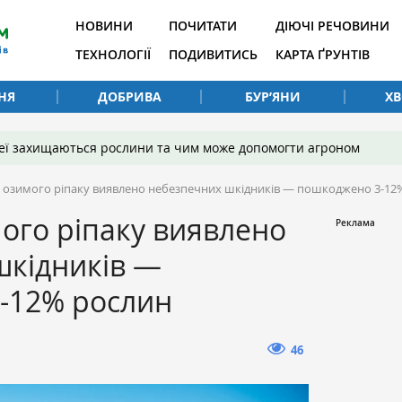
НОВИНИ
ПОЧИТАТИ
ДІЮЧІ РЕЧОВИНИ
ТЕХНОЛОГІЇ
ПОДИВИТИСЬ
КАРТА ҐРУНТІВ
НЯ
ДОБРИВА
БУР’ЯНИ
Х
 неї захищаються рослини та чим може допомогти агроном
х озимого ріпаку виявлено небезпечних шкідників — пошкоджено 3-12
мого ріпаку виявлено
шкідників —
-12% рослин
46