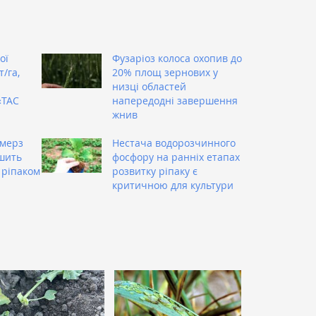
ої
Фузаріоз колоса охопив до
/га,
20% площ зернових у
низці областей
«ТАС
напередодні завершення
жнив
рмерз
Нестача водорозчинного
ьшить
фосфору на ранніх етапах
 ріпаком
розвитку ріпаку є
критичною для культури