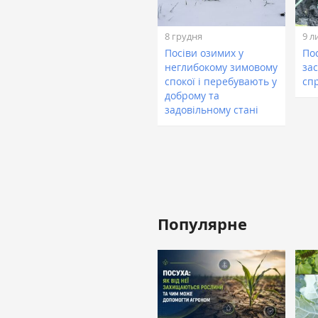
8 грудня
9 л
Посіви озимих у
По
неглибокому зимовому
зас
спокої і перебувають у
сп
доброму та
задовільному стані
Популярне