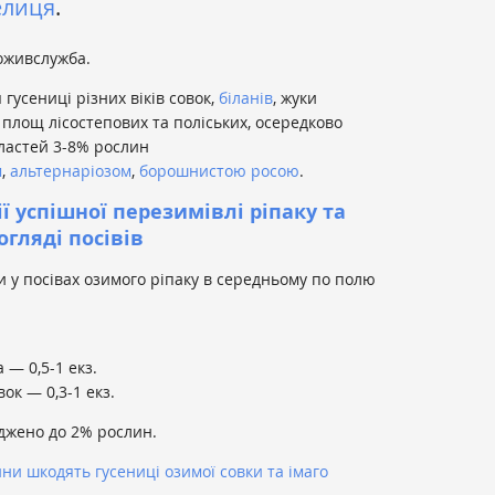
елиця
.
оживслужба.
гусениці різних віків совок,
біланів
, жуки
 площ лісостепових та поліських, осередково
ластей 3-8% рослин
м
,
альтернаріозом
,
борошнистою росою
.
ї успішної перезимівлі ріпаку та
гляді посівів
 у посівах озимого ріпаку в середньому по полю
— 0,5-1 екз.
ок — 0,3-1 екз.
джено до 2% рослин.
ни шкодять гусениці озимої совки та імаго