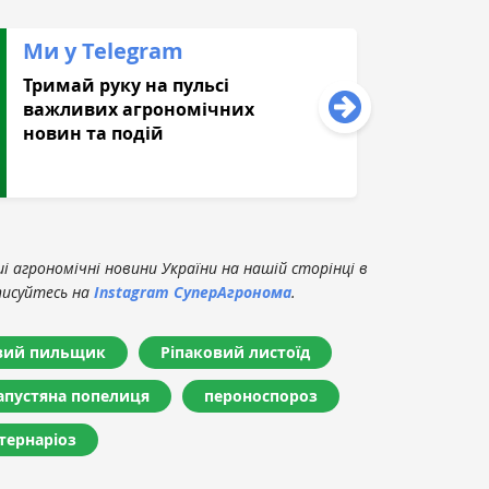
Ми у Telegram
Тримай руку на пульсі
важливих агрономічних
новин та подій
 агрономічні новини України на нашій сторінці в
писуйтесь на
Instagram СуперАгронома
.
вий пильщик
Ріпаковий листоїд
апустяна попелиця
пероноспороз
тернаріоз