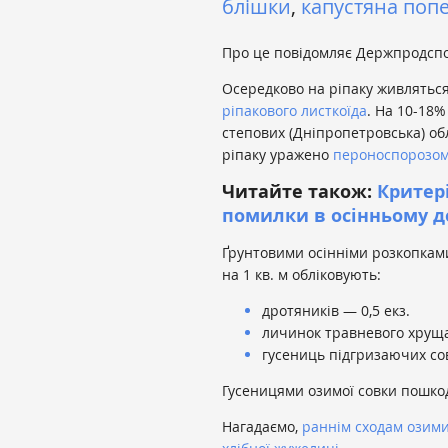
блішки
,
капустяна поп
Про це повідомляє Держпродсп
Осередково на ріпаку живляться 
ріпакового листкоїда
. На 10-18%
степових (Дніпропетровська) об
ріпаку уражено
пероноспорозо
Читайте також:
Критері
помилки в осінньому до
Ґрунтовими осінніми розкопками
на 1 кв. м обліковують:
дротяників — 0,5 екз.
личинок травневого хруща 
гусениць підгризаючих сов
Гусеницями озимої совки пошко
Нагадаємо,
раннім сходам озими