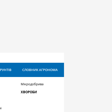
ҐРУНТІВ
СЛОВНИК АГРОНОМА
Мікродобрива
ХВОРОБИ
і