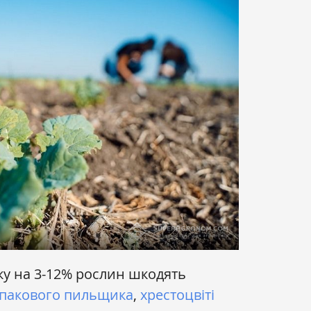
аку на 3-12% рослин шкодять
іпакового пильщика
,
хрестоцвіті