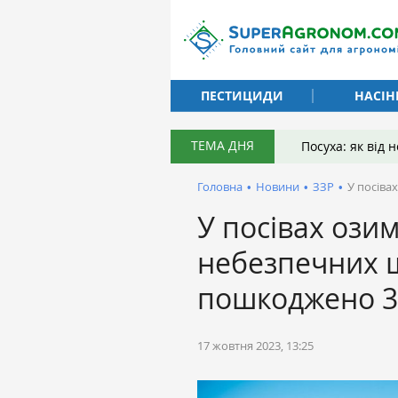
ПЕСТИЦИДИ
НАСІН
ТЕМА ДНЯ
Посуха: як від
Головна
•
Новини
•
ЗЗР
•
У посіва
У посівах ози
небезпечних 
пошкоджено 3
17 жовтня 2023, 13:25