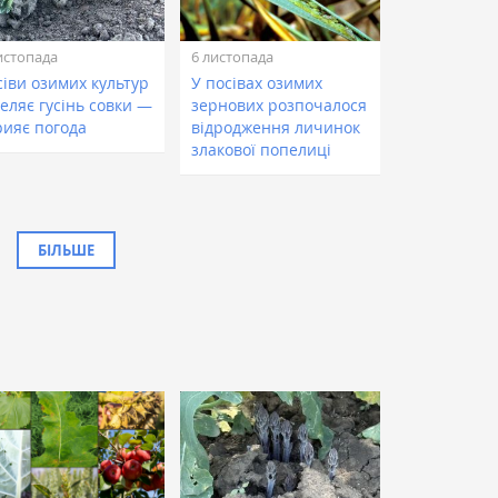
истопада
6 листопада
сіви озимих культур
У посівах озимих
еляє гусінь совки —
зернових розпочалося
рияє погода
відродження личинок
злакової попелиці
БІЛЬШЕ