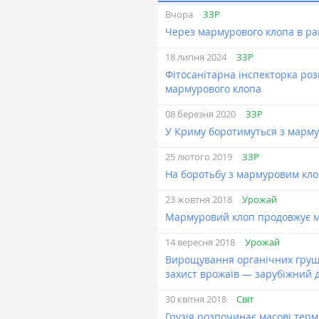
ЗЗР
Вчора
Через мармурового клопа в р
ЗЗР
18 липня 2024
Фітосанітарна інспекторка роз
мармурового клопа
ЗЗР
08 березня 2020
У Криму боротимуться з марм
ЗЗР
25 лютого 2019
На боротьбу з мармуровим клоп
Урожай
23 жовтня 2018
Мармуровий клоп продовжує ма
Урожай
14 вересня 2018
Вирощування органічних груш 
захист врожаїв — зарубіжний д
Світ
30 квітня 2018
Грузія розпочинає масові тер