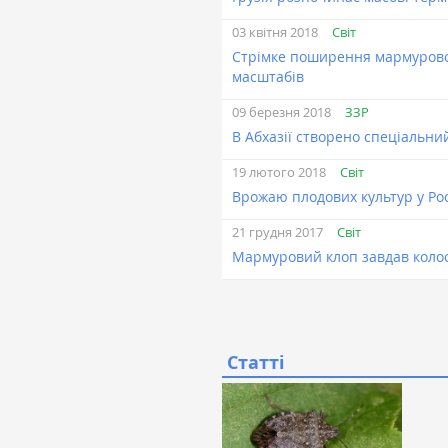
Світ
03 квітня 2018
Стрімке поширення мармуровог
масштабів
ЗЗР
09 березня 2018
В Абхазії створено спеціальн
Світ
19 лютого 2018
Врожаю плодових культур у Ро
Світ
21 грудня 2017
Мармуровий клоп завдав колос
Статті