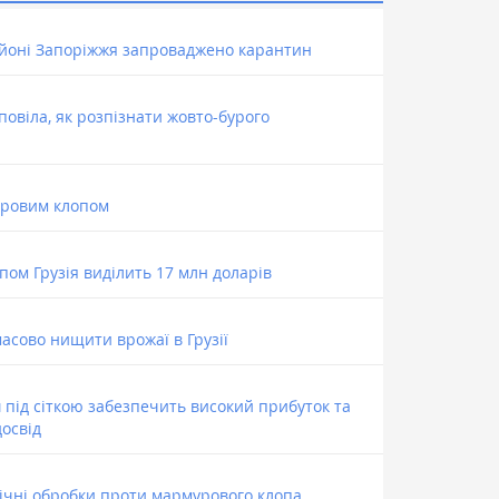
айоні Запоріжжя запроваджено карантин
повіла, як розпізнати жовто-бурого
уровим клопом
ом Грузія виділить 17 млн доларів
сово нищити врожаї в Грузії
під сіткою забезпечить високий прибуток та
освід
мічні обробки проти мармурового клопа