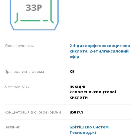
2,4-дихлорфеноксиоцитова
Діюча речовина
кислота
,
2-етилгексиловий
ефір
КЕ
Препаративна форма
похідні
Хімічний клас
хлорфеноксиоцтової
кислоти
850 г/л
Концентрація діючої речовини
Брітіш Еко Систем
Заявник
Текнолоджі