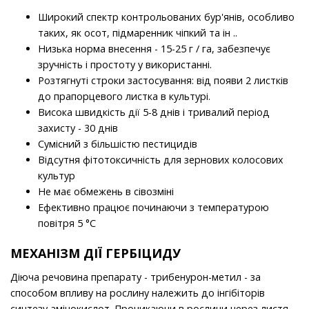
Широкий спектр контрольованих бур'янів, особливо
таких, як осот, підмаренник чіпкий та ін ..
Низька норма внесення - 15-25 г / га, забезпечує
зручність і простоту у використанні.
Розтягнуті строки застосування: від появи 2 листків
до прапорцевого листка в культурі.
Висока швидкість дії 5-8 днів і тривалий період
захисту - 30 днів
Сумісний з більшістю пестицидів
Відсутня фітотоксичність для зернових колосових
культур
Не має обмежень в сівозміні
Ефективно працює починаючи з температурою
повітря 5 °С
МЕХАНІЗМ ДІЇ ГЕРБІЦИДУ
Діюча речовина препарату - трибенурон-метил - за
способом впливу на рослину належить до інгібіторів
синтезу амінокислот. Проникаючи в рослини через листя,