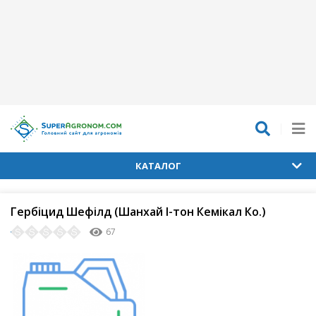
КАТАЛОГ
Гербіцид Шефілд (Шанхай І-тон Кемікал Ко.)
67