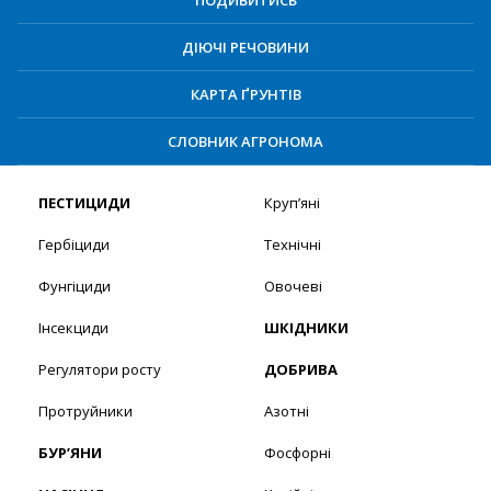
ПОДИВИТИСЬ
ДІЮЧІ РЕЧОВИНИ
КАРТА ҐРУНТІВ
СЛОВНИК АГРОНОМА
ПЕСТИЦИДИ
Круп’яні
Гербіциди
Технічні
Фунгіциди
Овочеві
Інсекциди
ШКІДНИКИ
Регулятори росту
ДОБРИВА
Протруйники
Азотні
БУР’ЯНИ
Фосфорні