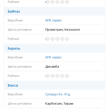
Байпас
АПК сервіс
Прометрин, Іпконазол
Барель
АПК сервіс
Дикамба
Вакса
Суперус Ко. Лтд.
Карбоксин, Тирам