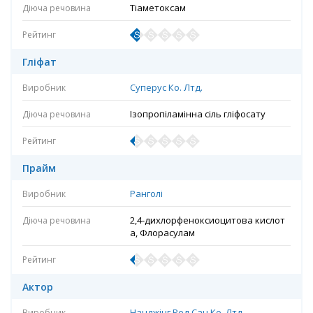
Тіаметоксам
Гліфат
Суперус Ко. Лтд.
Ізопропіламінна сіль гліфосату
Прайм
Ранголі
2,4-дихлорфеноксиоцитова кислот
а, Флорасулам
Актор
Нанджінг Ред Сан Ко. Лтд