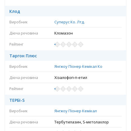
Клод
Суперус Ко. Лтд.
Кломазон
Таргон Плюс
Янгжоу Піонер Кемікал Ко
Хізалофоп-п-етил
ТЕРБІ-S
Янгжоу Піонер Кемікал
Тербутилазин, S-метолахлор