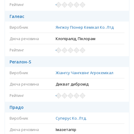
Галеас
Янгжоу Піонер Кемікал Ко. Лтд
Клопіралід, Піклорам
Регалон-S
Жіангсу Чангквінг Агрокемікал
Дикват дибромід
Прадо
Суперус Ко. Лтд.
Імазетапір