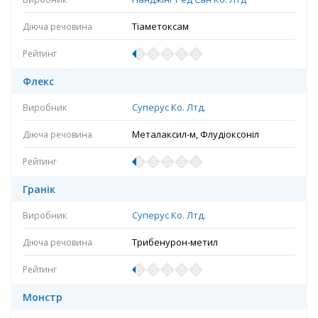
Тіаметоксам
Флекс
Суперус Ко. Лтд.
Металаксил-м, Флудіоксоніл
Гранік
Суперус Ко. Лтд.
Трибенурон-метил
Монстр