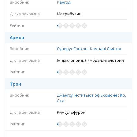
Ранголі
Метрибузин
Армор
Суперус Гонконг Компані Лімітед
Імідаклоприд, Лямбда-цигалотрин
Трон
Джангсу Інститьют оф Екомонес Ко.
Лтд
Римсульфурон