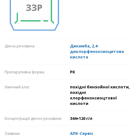
Дикамба
,
2,4-
Діюча речовина
дихлорфеноксиоцитова
кислота
РК
Препаративна форма
похідні бензойної кислоти,
Хімічний клас
похідні
хлорфеноксиоцтової
кислоти
344+120 г/л
Концентрація діючої речовини
АПК-Сервіс
Заявник