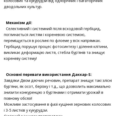
колосових та кукурудзи від однорічних і багаторічних
дводольних культур.
Механізм дії:
Селективний і системний після всходовой гербіцид,
поглинається листям і кореневою системою,
переміщується в рослині по флоеме у всіх напрямках.
Гербіцид порушує процес фотосинтезу і ділення клітини,
викликає деформацію листя, стебла бур'янів та знищує
кореневу систему!
Основні переваги використання Даккар-S:
Завдяки Двом діючих речовин, препарат знищує такі злісні
бур'яни, як осот, берізку і т.д., що дозволить максимально
знизити конкуренцію з бур'янами і отримати урожай в
повному обсязі!
Можливе застосування в фазі кущіння зернових колосових
і 3-5 листків у кукурудзи.