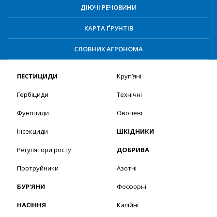
ДІЮЧІ РЕЧОВИНИ
КАРТА ҐРУНТІВ
СЛОВНИК АГРОНОМА
ПЕСТИЦИДИ
Круп’яні
Гербіциди
Технічні
Фунгіциди
Овочеві
Інсекциди
ШКІДНИКИ
Регулятори росту
ДОБРИВА
Протруйники
Азотні
БУР’ЯНИ
Фосфорні
НАСІННЯ
Калійні