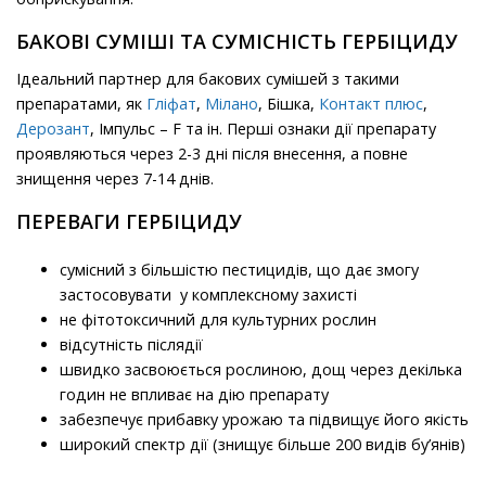
БАКОВІ СУМІШІ ТА СУМІСНІСТЬ ГЕРБІЦИДУ
Ідеальний партнер для бакових сумішей з такими
препаратами, як
Гліфат
,
Мілано
, Бішка,
Контакт плюс
,
Дерозант
, Імпульс – F та ін. Перші ознаки дії препарату
проявляються через 2-3 дні після внесення, а повне
знищення через 7-14 днів.
ПЕРЕВАГИ ГЕРБІЦИДУ
сумісний з більшістю пестицидів, що дає змогу
застосовувати у комплексному захисті
не фітотоксичний для культурних рослин
відсутність післядії
швидко засвоюється рослиною, дощ через декілька
годин не впливає на дію препарату
забезпечує прибавку урожаю та підвищує його якість
широкий спектр дії (знищує більше 200 видів бу’янів)