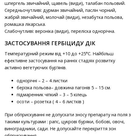
шпергель звичайний, щавель (види), талабан польовий.
Середньочутливі: дурман звичайний, паслін чорний,
жабрій звичайний, молочай (види), незабутка польова,
ромашка лікарська.
Слабочутливі: вероніка (види), переліска однорічна.
ЗАСТОСУВАННЯ ГЕРБІЦИДУ ДІК
Температурний режим від +10 до +25°С. Найбільш
ефективне застосування на ранніх стадіях розвитку
активно вегетуючих бур’янів.
однорічні – 2 – 4 листки
берізка польова– довжина пагонів 5 – 15 см.
підмаренник чіпкий – 3 – 5 кілець
осоти – розетка ( 4 – 6 листків )
При обприскуванні не допускати зносу препарату на поля з
такими культурами : рапс, цукрові буряки, бобові, овочі,
виноградники, сади. Не допускайте перекриття зон
обприскування.