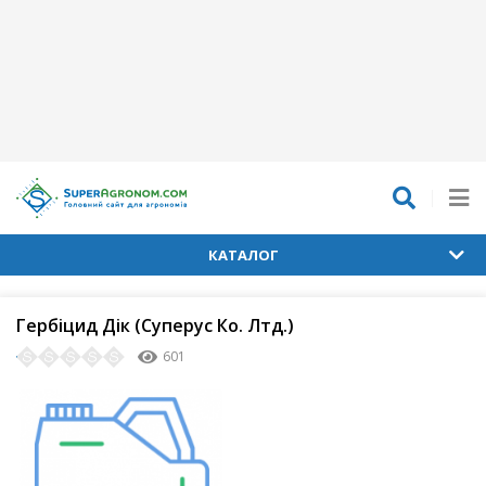
КАТАЛОГ
Гербіцид Дік (Суперус Ко. Лтд.)
601