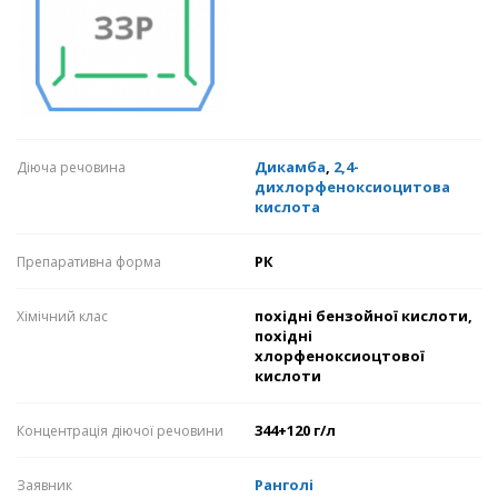
Дикамба
,
2,4-
Діюча речовина
дихлорфеноксиоцитова
кислота
РК
Препаративна форма
похідні бензойної кислоти,
Хімічний клас
похідні
хлорфеноксиоцтової
кислоти
344+120 г/л
Концентрація діючої речовини
Ранголі
Заявник