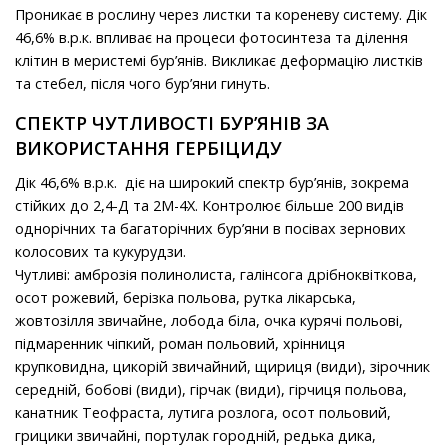
Проникає в рослину через листки та кореневу систему. Дік
46,6% в.р.к. впливає на процеси фотосинтеза та ділення
клітин в меристемі бур’янів. Викликає деформацію листків
та стебел, після чого бур’яни гинуть.
СПЕКТР ЧУТЛИВОСТІ БУР’ЯНІВ ЗА
ВИКОРИСТАННЯ ГЕРБІЦИДУ
Дік 46,6% в.р.к. діє на широкий спектр бур’янів, зокрема
стійких до 2,4-Д та 2М-4Х. Контролює більше 200 видів
однорічних та багаторічних бур’яни в посівах зернових
колосових та кукурудзи.
Чутливі: амброзія полинолиста, галінсога дрібноквіткова,
осот рожевий, берізка польова, рутка лікарська,
жовтозілля звичайне, лобода біла, очка курячі польові,
підмаренник чіпкий, роман польовий, хрінниця
крупковидна, цикорій звичайний, щириця (види), зірочник
середній, бобові (види), гірчак (види), гірчиця польова,
канатник Теофраста, лутига розлога, осот польовий,
грицики звичайні, портулак городній, редька дика,