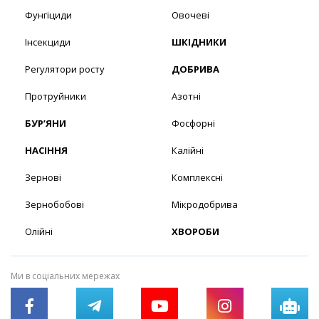
Фунгіциди
Овочеві
Інсекциди
ШКІДНИКИ
Регулятори росту
ДОБРИВА
Протруйники
Азотні
БУР’ЯНИ
Фосфорні
НАСІННЯ
Калійні
Зернові
Комплексні
Зернобобові
Мікродобрива
Олійні
ХВОРОБИ
Ми в соціальних мережах