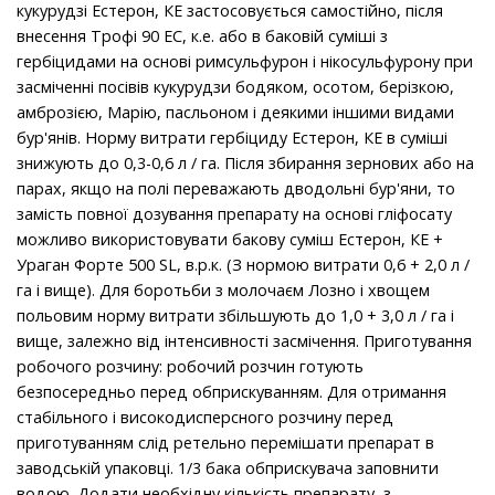
кукурудзі Естерон, КЕ застосовується самостійно, після
внесення Трофі 90 ЕС, к.е. або в баковій суміші з
гербіцидами на основі римсульфурон і нікосульфурону при
засміченні посівів кукурудзи бодяком, осотом, берізкою,
амброзією, Марію, пасльоном і деякими іншими видами
бур'янів. Норму витрати гербіциду Естерон, КЕ в суміші
знижують до 0,3-0,6 л / га. Після збирання зернових або на
парах, якщо на полі переважають дводольні бур'яни, то
замість повної дозування препарату на основі гліфосату
можливо використовувати бакову суміш Естерон, КЕ +
Ураган Форте 500 SL, в.p.к. (З нормою витрати 0,6 + 2,0 л /
га і вище). Для боротьби з молочаєм Лозно і хвощем
польовим норму витрати збільшують до 1,0 + 3,0 л / га і
вище, залежно від інтенсивності засмічення. Приготування
робочого розчину: робочий розчин готують
безпосередньо перед обприскуванням. Для отримання
стабільного і високодисперсного розчину перед
приготуванням слід ретельно перемішати препарат в
заводській упаковці. 1/3 бака обприскувача заповнити
водою. Додати необхідну кількість препарату, з