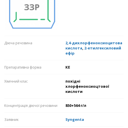
2,4-дихлорфеноксиоцитова
Діюча речовина
кислота
,
2-етилгексиловий
ефір
КЕ
Препаративна форма
похідні
Хімічний клас
хлорфеноксиоцтової
кислоти
850+564 г/л
Концентрація діючої речовини
Syngenta
Заявник