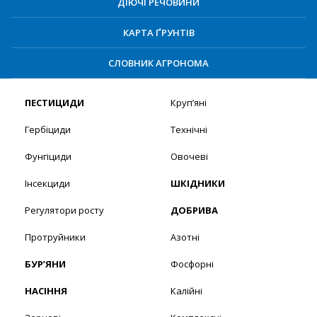
ДІЮЧІ РЕЧОВИНИ
КАРТА ҐРУНТІВ
СЛОВНИК АГРОНОМА
ПЕСТИЦИДИ
Круп’яні
Гербіциди
Технічні
Фунгіциди
Овочеві
Інсекциди
ШКІДНИКИ
Регулятори росту
ДОБРИВА
Протруйники
Азотні
БУР’ЯНИ
Фосфорні
НАСІННЯ
Калійні