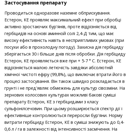
Застосування препарату
Проводиться одноразове наземне обприскування.
Естерон, КЕ проявляє максимальний ефект при обробці
активно зростаючих бур'янів, проте відрізняється від
гербіцидів на основі аминной солі 2,4-Д тим, що має
високу ефективність навіть в несприятливих умовах (при
посухи або в прохолодну погоду). Захисна дія гербіциду
зберігається 30 і більше днів після обробки. Дія гербіциду
Естерон, КЕ проявляється вже при + 5-7 ° С. Естерон, КЕ
відрізняється малою летючість завдяки абсолютній
хімічної чистоті ефіру (99,8%), що виключає втрати його в
процесі застосування. Він також швидко розкладається в
грунті і не пред'являє обмежень для культур сівозміни. На
зернових колосових культурах можливі бакові суміші
препарату Естерон, КЕ з гербіцидами з класу
сульфонілсечовин. При цьому розширюється спектр дії і
ефективніше контролюються переросли бур'яни. Норму
витрати гербіциду Естерон, КЕ в суміші знижують до 0,4-
0,6 л / га в залежності від інтенсивності засмічення. На