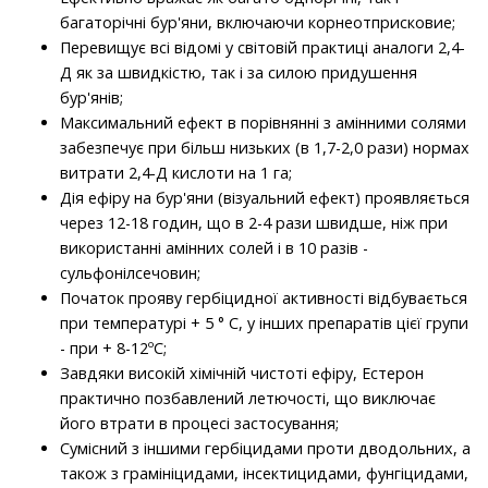
багаторічні бур'яни, включаючи корнеотприсковие;
Перевищує всі відомі у світовій практиці аналоги 2,4-
Д як за швидкістю, так і за силою придушення
бур'янів;
Максимальний ефект в порівнянні з амінними солями
забезпечує при більш низьких (в 1,7-2,0 рази) нормах
витрати 2,4-Д кислоти на 1 га;
Дія ефіру на бур'яни (візуальний ефект) проявляється
через 12-18 годин, що в 2-4 рази швидше, ніж при
використанні амінних солей і в 10 разів -
сульфонілсечовин;
Початок прояву гербіцидної активності відбувається
при температурі + 5 ° С, у інших препаратів цієї групи
- при + 8-12ºС;
Завдяки високій хімічній чистоті ефіру, Естерон
практично позбавлений летючості, що виключає
його втрати в процесі застосування;
Сумісний з іншими гербіцидами проти дводольних, а
також з грамініцидами, інсектицидами, фунгіцидами,