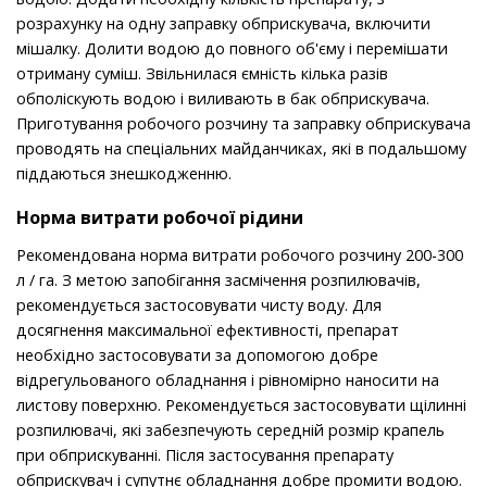
розрахунку на одну заправку обприскувача, включити
мішалку. Долити водою до повного об'єму і перемішати
отриману суміш. Звільнилася ємність кілька разів
обполіскують водою і виливають в бак обприскувача.
Приготування робочого розчину та заправку обприскувача
проводять на спеціальних майданчиках, які в подальшому
піддаються знешкодженню.
Норма витрати робочої рідини
Рекомендована норма витрати робочого розчину 200-300
л / га. З метою запобігання засмічення розпилювачів,
рекомендується застосовувати чисту воду. Для
досягнення максимальної ефективності, препарат
необхідно застосовувати за допомогою добре
відрегульованого обладнання і рівномірно наносити на
листову поверхню. Рекомендується застосовувати щілинні
розпилювачі, які забезпечують середній розмір крапель
при обприскуванні. Після застосування препарату
обприскувач і супутнє обладнання добре промити водою.