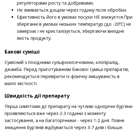
регуляторами росту та добривами;
Не змивається дощем через годину після обробки.
Ефективність його в умовах посухи НЕ знижуєтся.При
зберіганні в умовах низьких температур (до -20ºС) не
замерзає і не кристалізується, зберігаючи вихідне
якість продукту.
Бакові суміші
Сумісний з похідними сульфонілсечовини, клопіралід,
дікамба. Перед приготуванням бакової суміші препаратів,
рекомендується перевірити їх фізичну змішуваність в
малої місткості
Швидкість дії препарату
Перші симптоми дії препарату на чутливі однорічні бур'яни
проявляються вже через 2-3 години з моменту
застосування, а на багаторічники - через 1-2 дня. Повне
знищення бур'янів відбувається через 3-7 днів і більше.