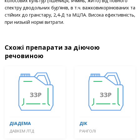
колосових культур (пшениця, ячмінь, жито) від повного
спектру дводольних бур’янів, в т.ч. важковикорінюваних та
стійких до гранстару, 2,4-Д та МЦПА. Висока ефективність,
при низькій нормі витрати.
Схожі препарати за діючою
речовиною
ДІАДЕМА
ДІК
ДАВКЕМ ЛТД
РАНГОЛІ