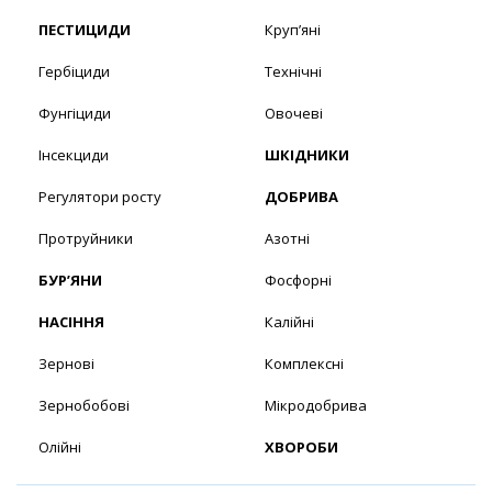
ПЕСТИЦИДИ
Круп’яні
Гербіциди
Технічні
Фунгіциди
Овочеві
Інсекциди
ШКІДНИКИ
Регулятори росту
ДОБРИВА
Протруйники
Азотні
БУР’ЯНИ
Фосфорні
НАСІННЯ
Калійні
Зернові
Комплексні
Зернобобові
Мікродобрива
Олійні
ХВОРОБИ