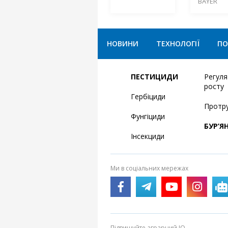
BAYER
НОВИНИ
ТЕХНОЛОГІЇ
ПО
ПЕСТИЦИДИ
Регул
росту
Гербіциди
Протр
Фунгіциди
БУР’Я
Інсекциди
Ми в соціальних мережах
Підвищуйте аграрний IQ