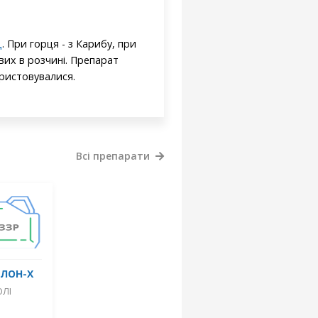
д
. При горця - з Карибу, при
ових в розчині. Препарат
ристовувалися.
Всі препарати
ЛОН-Х
ОЛІ