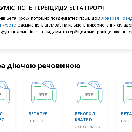
СУМІСНІСТЬ ГЕРБІЦИДУ БЕТА ПРОФІ
нів Бета Профі потрібно поєднувати з гірбіцідом
Лонтрел Гран
д Форте
. Засміченість впливає на кількість використання склад
 фунгіцидами, інсектицидами та гербіцидами, раніще вже вико
за діючою речовиною
Л
БЕТАПУР
БЕНОГОЛ
БЕТА
РО
КВАТРО
ШТЕФЕС
РАНГ
ДДЕ ФАРМА АГ