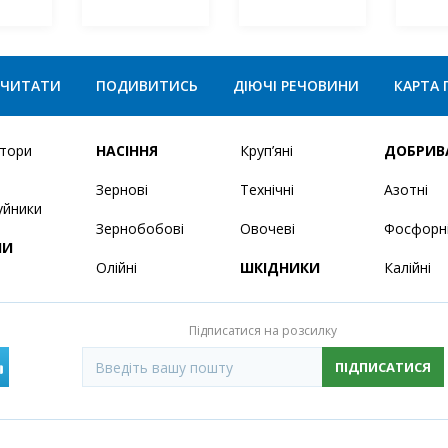
ЧИТАТИ
ПОДИВИТИСЬ
ДІЮЧІ РЕЧОВИНИ
КАРТА 
ятори
НАСІННЯ
Круп’яні
ДОБРИВ
Зернові
Технічні
Азотні
уйники
Зернобобові
Овочеві
Фосфорн
НИ
Олійні
ШКІДНИКИ
Калійні
Підписатися на розсилку
ПІДПИСАТИСЯ