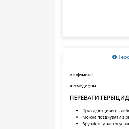
Інф
етофумезат
десмедифам
ПЕРЕВАГИ ГЕРБІЦИД
Протидіє щириця, лебед
Можна поєднувати з рі
Зручність у застосуван