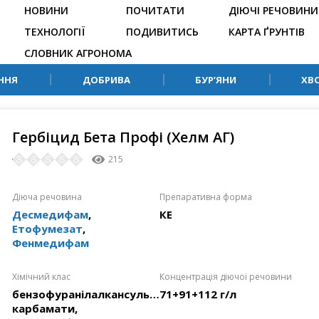
НОВИНИ
ПОЧИТАТИ
ДІЮЧІ РЕЧОВИНИ
ТЕХНОЛОГІЇ
ПОДИВИТИСЬ
КАРТА ҐРУНТІВ
СЛОВНИК АГРОНОМА
ННЯ
ДОБРИВА
БУР’ЯНИ
ХВ
Гербіцид Бета Профі (Хелм АГ)
215
Діюча речовина
Препаративна форма
Десмедифам
,
КЕ
Етофумезат
,
Фенмедифам
Хімічний клас
Концентрація діючої речовини
бензофуранілалкансульфонати,
71+91+112 г/л
карбамати,