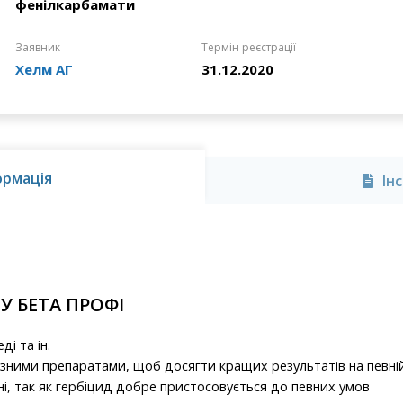
фенілкарбамати
Заявник
Термін реєстрації
Хелм АГ
31.12.2020
ормація
Ін
У БЕТА ПРОФІ
і та ін.
зними препаратами, щоб досягти кращих результатів на певній
ні, так як гербіцид добре пристосовується до певних умов